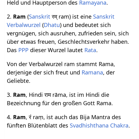
Held und Hauptperson des
Ramayana
.
2.
Ram
(
Sanskrit
रम् ram) ist eine
Sanskrit
Verbalwurzel
(
Dhatu
) und bedeutet sich
vergnügen, sich ausruhen, zufrieden sein, sich
über etwas freuen, Geschlechtsverkehr haben.
Das
PPP
dieser Wurzel lautet
Rata
.
Von der Verbalwurzel ram stammt Rama,
derjenige der sich freut und
Ramana
, der
Geliebte.
3.
Ram
, Hindi राम rāma, ist im Hindi die
Bezeichnung für den großen Gott Rama.
4.
Ram
, रं raṃ, ist auch das Bija Mantra des
fünften Blütenblatt des
Svadhishthana Chakra
.