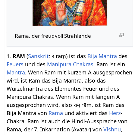
Rama, der freudvoll Strahlende
1.
RAM
(
Sanskrit
: रं raṃ) ist das
Bija Mantra
des
Feuers
und des
Manipura Chakras
. Ram ist ein
Mantra
. Wenn Ram mit kurzem A ausgesprochen
wird, ist Ram das Bija Mantra, also das
Wurzelmantra des Elementes Feuer und des
Manipura Chakras. Wenn Ram mit langem A
ausgesprochen wird, also राम् rām, ist Ram das
Bija Mantra von
Rama
und aktiviert das
Herz
-
Chakra. Ram ist auch die Hindi-Aussprache von
Rama, der 7. Inkarnation (Avatar) von
Vishnu
,