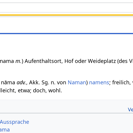
म nama
m.
) Aufenthaltsort, Hof oder Weideplatz (des V
ाम nāma
adv.
, Akk. Sg. n. von
Naman
)
namens
; freilich,
lleicht, etwa; doch, wohl.
 Aussprache
Nama