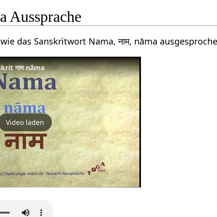
a Aussprache
 wie das Sanskritwort Nama, नाम, nāma ausgesproche
krit नाम nāma
Video laden