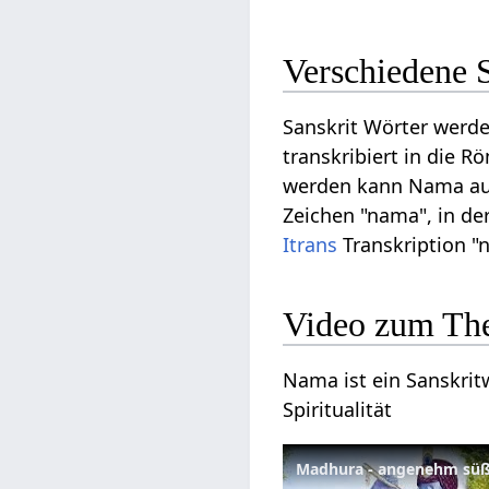
Verschiedene 
Sanskrit Wörter werde
transkribiert in die R
werden kann Nama auf 
Zeichen "nama", in de
Itrans
Transkription "
Video zum T
Nama ist ein Sanskritw
Spiritualität
Madhura - angenehm süß 