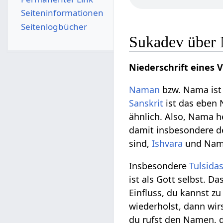
Seiten­­informationen
Seitenlogbücher
Sukadev über
Niederschrift eines 
Naman
bzw. Nama ist
Sanskrit
ist das eben 
ähnlich. Also, Nama h
damit insbesondere 
sind,
Ishvara
und Nama 
Insbesondere
Tulsida
ist als Gott selbst. D
Einfluss, du kannst 
wiederholst, dann wi
du rufst den Namen, da