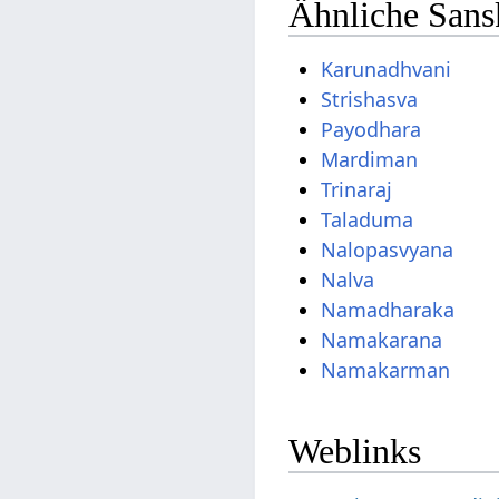
Ähnliche Sans
Karunadhvani
Strishasva
Payodhara
Mardiman
Trinaraj
Taladuma
Nalopasvyana
Nalva
Namadharaka
Namakarana
Namakarman
Weblinks