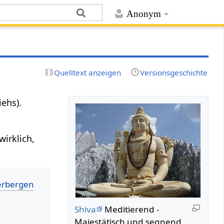
Anonym
Quelltext anzeigen
Versionsgeschichte
iehs).
 wirklich,
Shiva
Meditierend -
Majestätisch und segnend