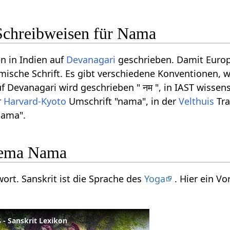
Schreibweisen für Nama
n in Indien auf
Devanagari
geschrieben. Damit Europ
ömische Schrift. Es gibt verschiedene Konventionen, w
Devanagari wird geschrieben " नम ", in IAST wissensc
r
Harvard-Kyoto
Umschrift "nama", in der
Velthuis
Tra
nama".
hema Nama
ort. Sanskrit ist die Sprache des
Yoga
. Hier ein V
- Sanskrit Lexikon