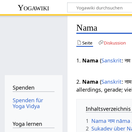
Yogawiki
Nama
Seite
Diskussion
1.
Nama
(
Sanskrit
: न
2.
Nama
(
Sanskrit
: न
Spenden
allerdings, gerade; vie
Spenden für
Yoga Vidya
Inhaltsverzeichnis
1
Nama नाम nāma
Yoga lernen
2
Sukadev über 