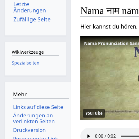
Letzte
Nama नाम nām
Änderungen
Zufällige Seite
Hier kannst du hören,
Nama Pronunciation Sans
Wikiwerkzeuge
Spezialseiten
Mehr
Links auf diese Seite
YouTube
Änderungen an
verlinkten Seiten
Druckversion
Permanenter Link