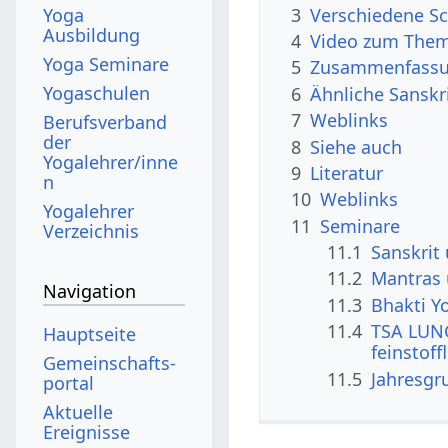
3
Verschiedene S
Yoga
Ausbildung
4
Video zum The
Yoga Seminare
5
Zusammenfassun
Yogaschulen
6
Ähnliche Sanskr
7
Weblinks
Berufsverband
der
8
Siehe auch
Yogalehrer/inne
9
Literatur
n
10
Weblinks
Yogalehrer
11
Seminare
Verzeichnis
11.1
Sanskrit
11.2
Mantras
Navigation
11.3
Bhakti Y
11.4
TSA LUNG
Hauptseite
feinstoff
Gemeinschafts­
11.5
Jahresgr
portal
Aktuelle
Ereignisse