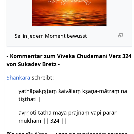
Sei in jedem Moment bewusst
- Kommentar zum Viveka Chudamani Vers 324
von Sukadev Bretz -
Shankara
schreibt:
yathāpakṛṣṭaṃ śaivālaṃ kṣaṇa-mātraṃ na
tiṣṭhati |
āvṛṇoti tathā māyā prājñaṃ vāpi parāṅ-
mukham || 324 ||
"So wie die Algen, – wenn sie auseinander gezogen