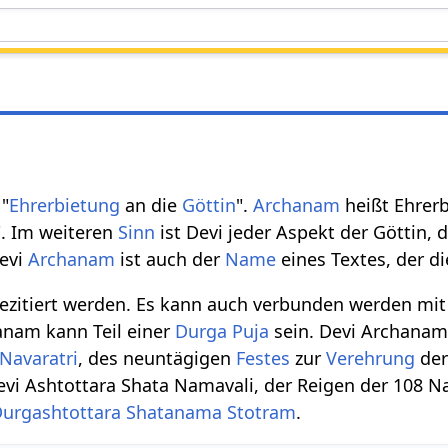
 "
Ehrerbietung
an die
Göttin
".
Archanam
heißt Ehrer
". Im weiteren
Sinn
ist Devi jeder Aspekt der Göttin, 
Devi
Archanam
ist auch der
Name
eines Textes, der d
ezitiert werden. Es kann auch verbunden werden mit
anam kann Teil einer
Durga Puja
sein. Devi Archana
Navaratri
, des neuntägigen
Festes
zur
Verehrung
der
evi Ashtottara Shata Namavali, der Reigen der 108 
urgashtottara Shatanama Stotram
.