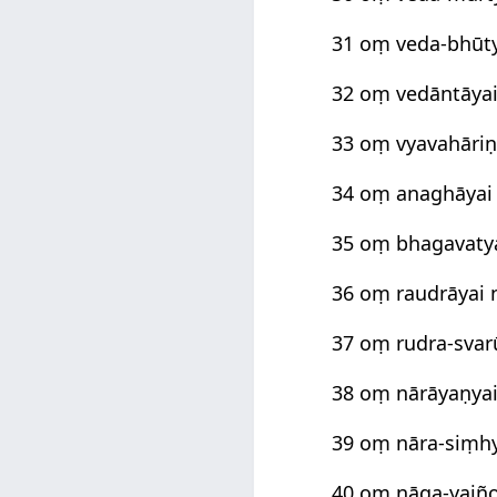
31 oṃ veda-bhūt
32 oṃ vedāntāya
33 oṃ vyavahāri
34 oṃ anaghāya
35 oṃ bhagavaty
36 oṃ raudrāyai
37 oṃ rudra-sva
38 oṃ nārāyaṇya
39 oṃ nāra-siṃh
40 oṃ nāga-yajñ