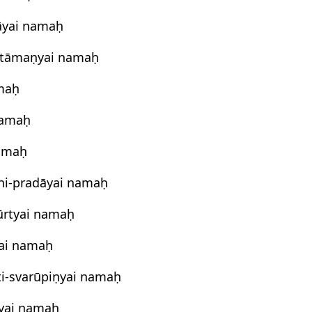
āyai namaḥ
ntāmaṇyai namaḥ
maḥ
namaḥ
amaḥ
hi-pradāyai namaḥ
rtyai namaḥ
ai namaḥ
i-svarūpiṇyai namaḥ
yai namaḥ