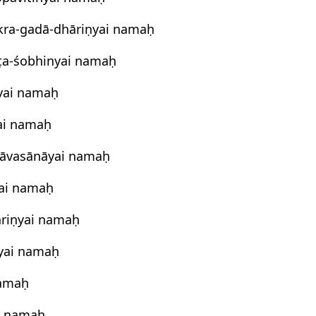
kra-gadā-dhāriṇyai namaḥ
ṭa-śobhinyai namaḥ
yai namaḥ
ai namaḥ
āvasānāyai namaḥ
ai namaḥ
riṇyai namaḥ
tyai namaḥ
namaḥ
i namaḥ