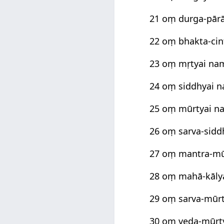
21 oṃ durga-pār
22 oṃ bhakta-ci
23 oṃ mṛtyai na
24 oṃ siddhyai 
25 oṃ mūrtyai n
26 oṃ sarva-sidd
27 oṃ mantra-mū
28 oṃ mahā-kāly
29 oṃ sarva-mūrt
30 oṃ veda-mūrt