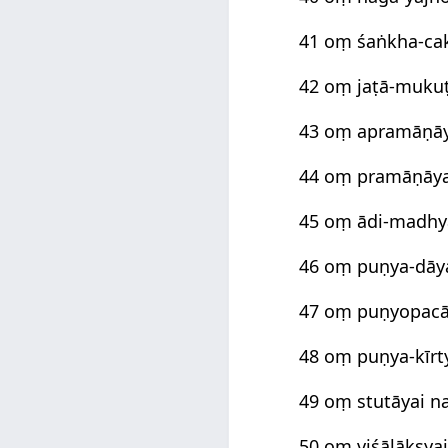
41 oṃ śaṅkha-ca
42 oṃ jaṭā-muku
43 oṃ apramāṇā
44 oṃ pramāṇāy
45 oṃ ādi-madhy
46 oṃ puṇya-dāy
47 oṃ puṇyopacā
48 oṃ puṇya-kīr
49 oṃ stutāyai 
50 oṃ viśālākṣya