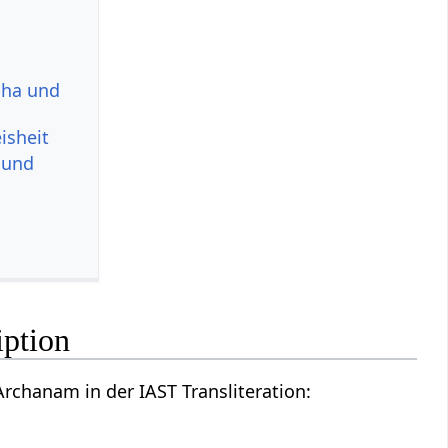
bha und
isheit
t und
ption
Archanam in der IAST Transliteration: