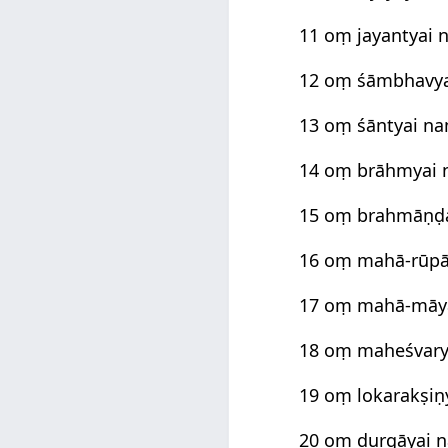
11 oṃ jayantyai
12 oṃ śāmbhavy
13 oṃ śāntyai n
14 oṃ brāhmyai
15 oṃ brahmāṇḍa
16 oṃ mahā-rūp
17 oṃ mahā-māy
18 oṃ maheśvar
19 oṃ lokarakṣi
20 oṃ durgāyai 