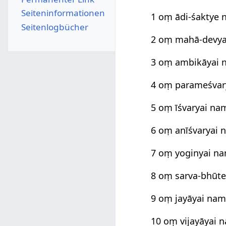
Seiten­­informationen
1 oṃ ādi-śaktye
Seitenlogbücher
2 oṃ mahā-devy
3 oṃ ambikāyai
4 oṃ parameśvar
5 oṃ īśvaryai na
6 oṃ anīśvaryai
7 oṃ yoginyai n
8 oṃ sarva-bhūt
9 oṃ jayāyai na
10 oṃ vijayāyai 