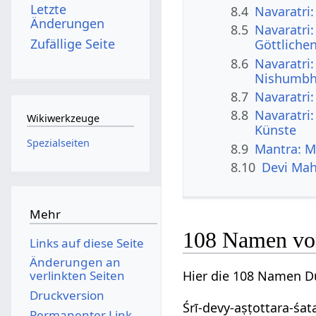
Letzte
8.4
Navaratri:
Änderungen
8.5
Navaratri:
Zufällige Seite
Göttliche
8.6
Navaratri
Nishumb
8.7
Navaratri:
8.8
Navaratri:
Wikiwerkzeuge
Künste
Spezialseiten
8.9
Mantra: M
8.10
Devi Mah
Mehr
108 Namen von
Links auf diese Seite
Änderungen an
Hier die 108 Namen Du
verlinkten Seiten
Druckversion
Śrī-devy-aṣṭottara-śa
Permanenter Link