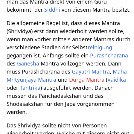
man das Mantra direkt von einem Guru
bekommt, der
Siddhi
von diesem Mantra besitzt.
Die allgemeine Regel ist, dass dieses Mantra
(Shrividya) erst dann wiederholt werden sollte,
wenn man vorher mittels anderer Mantras durch
verschiedene Stadien der Selbst
reinigung
gegangen ist. Anfangs sollte ein
Purashcharana
des
Ganesha
Mantra vollzogen werden. Dann
muss Purashcharana des
Gayatri Mantra
,
Maha
Mrityunjaya Mantra
und
Durga Mantra
(
Vaidika
oder
Tantrika
) ausgeführt werden. Danach
müssen das Panchadaskshari und das
Shodasakshari für den Japa vorgenommen
werden.
Das Shrividya sollte nicht von Personen
wiederholt werden, welche mit diesem nicht gut