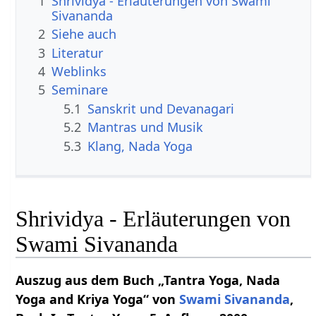
1
Shrividya - Erläuterungen von Swami
Sivananda
2
Siehe auch
3
Literatur
4
Weblinks
5
Seminare
5.1
Sanskrit und Devanagari
5.2
Mantras und Musik
5.3
Klang, Nada Yoga
Shrividya - Erläuterungen von
Swami Sivananda
Auszug aus dem Buch „Tantra Yoga, Nada
Yoga and Kriya Yoga“ von
Swami
Sivananda
,