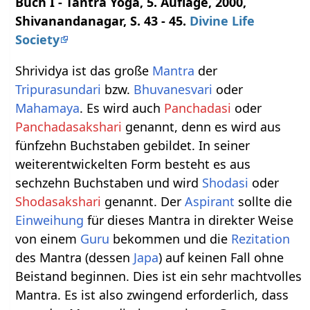
Buch I - Tantra Yoga, 5. Auflage, 2000,
Shivanandanagar, S. 43 - 45.
Divine Life
Society
Shrividya ist das große
Mantra
der
Tripurasundari
bzw.
Bhuvanesvari
oder
Mahamaya
. Es wird auch
Panchadasi
oder
Panchadasakshari
genannt, denn es wird aus
fünfzehn Buchstaben gebildet. In seiner
weiterentwickelten Form besteht es aus
sechzehn Buchstaben und wird
Shodasi
oder
Shodasakshari
genannt. Der
Aspirant
sollte die
Einweihung
für dieses Mantra in direkter Weise
von einem
Guru
bekommen und die
Rezitation
des Mantra (dessen
Japa
) auf keinen Fall ohne
Beistand beginnen. Dies ist ein sehr machtvolles
Mantra. Es ist also zwingend erforderlich, dass