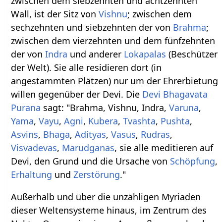
zwischen dem siebzehnten und achtzehnten
Wall, ist der Sitz von
Vishnu
; zwischen dem
sechzehnten und siebzehnten der von
Brahma
;
zwischen dem vierzehnten und dem fünfzehnten
der von
Indra
und anderer
Lokapalas
(Beschützer
der Welt). Sie alle residieren dort (in
angestammten Plätzen) nur um der Ehrerbietung
willen gegenüber der Devi. Die
Devi Bhagavata
Purana
sagt: "Brahma, Vishnu, Indra,
Varuna
,
Yama
,
Vayu
,
Agni
,
Kubera
,
Tvashta
,
Pushta
,
Asvins
,
Bhaga
,
Adityas
,
Vasus
,
Rudras
,
Visvadevas
,
Marudganas
, sie alle meditieren auf
Devi, den Grund und die Ursache von
Schöpfung
,
Erhaltung
und
Zerstörung
."
Außerhalb und über die unzähligen Myriaden
dieser Weltensysteme hinaus, im Zentrum des