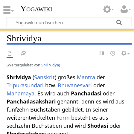
Yogawiki
Shrividya
(Weitergeleitet von
Shri Vidya
)
Shrividya
(
Sanskrit
) großes
Mantra
der
Tripurasundari
bzw.
Bhuvanesvari
oder
Mahamaya
. Es wird auch
Panchadasi
oder
Panchadasakshari
genannt, denn es wird aus
fünfzehn Buchstaben gebildet. In seiner
weiterentwickelten
Form
besteht es aus
sechzehn Buchstaben und wird
Shodasi
oder
Shodasakshari
genannt.