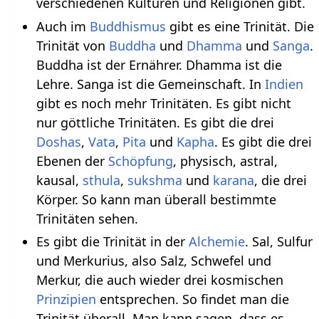
verschiedenen Kulturen und Religionen gibt.
Auch im
Buddhismus
gibt es eine Trinität. Die
Trinität von
Buddha
und
Dhamma
und
Sanga
.
Buddha ist der Ernährer. Dhamma ist die
Lehre. Sanga ist die Gemeinschaft. In
Indien
gibt es noch mehr Trinitäten. Es gibt nicht
nur göttliche Trinitäten. Es gibt die drei
Doshas
,
Vata
,
Pita
und
Kapha
. Es gibt die drei
Ebenen der
Schöpfung
, physisch, astral,
kausal,
sthula
,
sukshma
und
karana
, die drei
Körper. So kann man überall bestimmte
Trinitäten sehen.
Es gibt die Trinität in der
Alchemie
. Sal, Sulfur
und Merkurius, also Salz, Schwefel und
Merkur, die auch wieder drei kosmischen
Prinzipien
entsprechen. So findet man die
Trinität überall. Man kann sagen, dass es