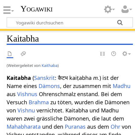
Yogawiki
Kaitabha
(Weitergeleitet von
Kaithaba
)
Kaitabha
(
Sanskrit
: कैटभ kaiṭabha
m.
) ist der
Name eines
Dämons
, der zusammen mit
Madhu
aus
Vishnus
Ohrenschmalz enstand. Bei dem
Versuch
Brahma
zu töten, wurden die Dämonen
von
Vishnu
vernichtet. Kaitabha und Madhu
waren zwei grässliche Dämonen, die laut dem
Mahabharata
und den
Puranas
aus dem
Ohr
von
Vishnu entstanden, während dieser am Ende