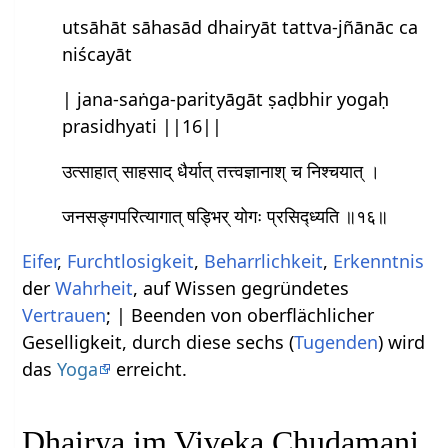
utsāhāt sāhasād dhairyāt tattva-jñānāc ca
niścayāt
| jana-saṅga-parityāgāt ṣaḍbhir yogaḥ
prasidhyati ||16||
उत्साहात् साहसाद् धैर्यात् तत्त्वज्ञानाश् च निश्चयात् ।
जनसङ्गपरित्यागात् षड्भिर् योगः प्रसिद्ध्यति ॥१६॥
Eifer
,
Furchtlosigkeit
,
Beharrlichkeit
,
Erkenntnis
der
Wahrheit
, auf Wissen gegründetes
Vertrauen
; | Beenden von oberflächlicher
Geselligkeit, durch diese sechs (
Tugenden
) wird
das
Yoga
erreicht.
Dhairya im Viveka Chudamani