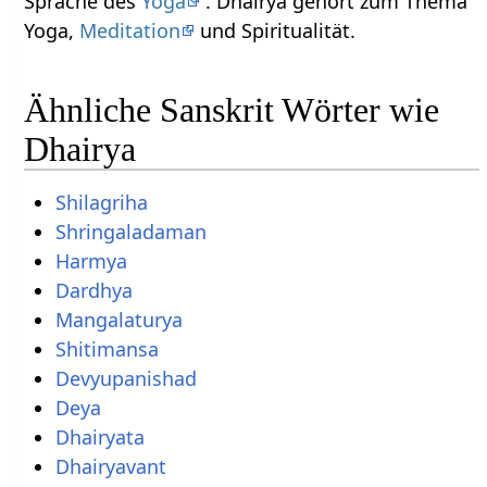
Sprache des
Yoga
. Dhairya gehört zum Thema
Yoga,
Meditation
und Spiritualität.
Ähnliche Sanskrit Wörter wie
Dhairya
Shilagriha
Shringaladaman
Harmya
Dardhya
Mangalaturya
Shitimansa
Devyupanishad
Deya
Dhairyata
Dhairyavant