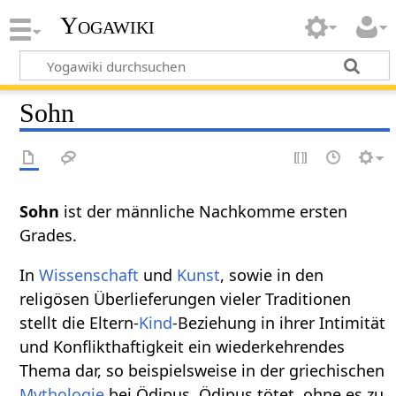
Yogawiki
Sohn
Sohn
ist der männliche Nachkomme ersten
Grades.
In
Wissenschaft
und
Kunst
, sowie in den
religösen Überlieferungen vieler Traditionen
stellt die Eltern-
Kind
-Beziehung in ihrer Intimität
und Konflikthaftigkeit ein wiederkehrendes
Thema dar, so beispielsweise in der griechischen
Mythologie
bei Ödipus. Ödipus tötet, ohne es zu