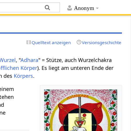
Anonym
Quelltext anzeigen
Versionsgeschichte
Wurzel
, "
Adhara
" = Stütze, auch Wurzelchakra
offlichen Körper
). Es liegt am unteren Ende der
rn des
Körpers
.
deinem
tehen
nd
ine