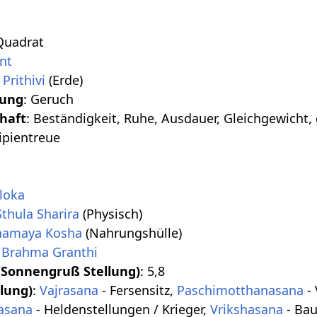
Quadrat
ant
:
Prithivi
(Erde)
ung
: Geruch
haft
: Beständigkeit, Ruhe, Ausdauer, Gleichgewicht
ipientreue
loka
Sthula Sharira
(Physisch)
namaya Kosha
(Nahrungshülle)
:
Brahma Granthi
Sonnengruß Stellung)
: 5,8
lung)
:
Vajrasana
- Fersensitz,
Paschimotthanasana
-
asana
- Heldenstellungen / Krieger,
Vrikshasana
- Ba