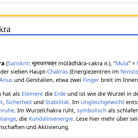
kra
ra
(
Sanskrit
: मूलाधारचक्र mūlādhāra-cakra
n.
), "
Mula
" =
 der sieben Haupt-
Chakras
(Energiezentren im
feinst
Anus
und Genitalien, etwa zwei
Finger
breit im Inne
 hat als
Element
die
Erde
und ist wie die Wurzel in 
t
,
Sicherheit
und
Stabilität
. Im
Ungleichgewicht
ents
nruhe
. Im Wurzelchakra ruht,
symbolisch
als schlafe
hlange
, die
Kundalini
energie
. Lese hier mehr über se
nschaften und Aktivierung.