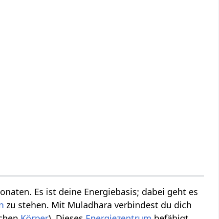
onaten. Es ist deine Energiebasis; dabei geht es
n
zu stehen. Mit Muladhara verbindest du dich
schen
Körper
). Dieses
Energiezentrum
befähigt