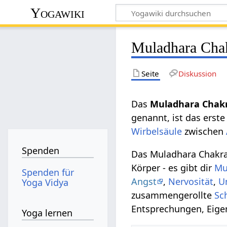
Yogawiki
Muladhara Cha
Seite
Diskussion
Das
Muladhara Chak
genannt, ist das erste
Wirbelsäule
zwischen
Spenden
Das Muladhara Chakra
Körper - es gibt dir
Mu
Spenden für
Angst
,
Nervosität
,
U
Yoga Vidya
zusammengerollte
Sc
Entsprechungen, Eige
Yoga lernen