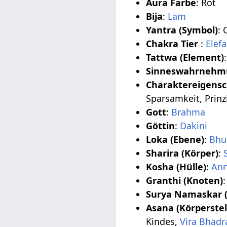
Aura Farbe
: Rot
Bija
:
Lam
Yantra (Symbol)
: 
Chakra Tier
:
Elef
Tattwa (Element)
Sinneswahrnehm
Charaktereigensc
Sparsamkeit, Prinz
Gott
:
Brahma
Göttin
:
Dakini
Loka (Ebene)
:
Bhu
Sharira (Körper)
:
Kosha (Hülle)
:
An
Granthi (Knoten)
Surya Namaskar (
Asana (Körperstel
Kindes,
Vira Bhadr