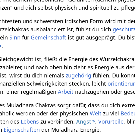
nzen" und dich selbst physisch und spirituell zu pfleg
ichtesten und schwersten irdischen Form wird mit d
zelchakras ausbalanciert ist, fühlst du dich
geschüt
Dein
Sinn
für
Gemeinschaft
ist gut ausgeprägt. Du bi
.
eichgewicht ist, fließt die Energie des Wurzelchakra
tzableiter, und nach oben hin zieht es Energie aus de
ist, wirst du dich niemals
zugehörig
fühlen. Du könnt
nanziellen Schwierigkeiten stecken, leicht
orientieru
en, einer regelmäßigen
Arbeit
nachzugehen oder ge
es Muladhara Chakras sorgt dafür, dass du dich ext
aholic werden oder der physischen
Welt
zu viel
Bede
ten des
Lebens
zu verbinden.
Angst
,
Vorurteile
, bl
en
Eigenschaften
der Muladhara Energie.