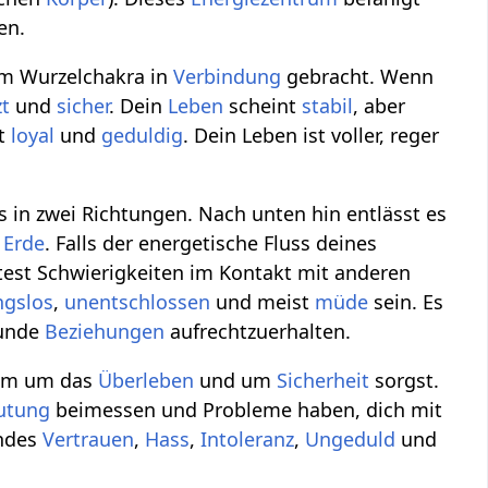
en.
em Wurzelchakra in
Verbindung
gebracht. Wenn
zt
und
sicher
. Dein
Leben
scheint
stabil
, aber
st
loyal
und
geduldig
. Dein Leben ist voller, reger
s in zwei Richtungen. Nach unten hin entlässt es
r
Erde
. Falls der energetische Fluss deines
est Schwierigkeiten im Kontakt mit anderen
ngslos
,
unentschlossen
und meist
müde
sein. Es
sunde
Beziehungen
aufrechtzuerhalten.
rem um das
Überleben
und um
Sicherheit
sorgst.
utung
beimessen und Probleme haben, dich mit
indes
Vertrauen
,
Hass
,
Intoleranz
,
Ungeduld
und