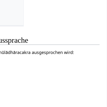
ussprache
, mūlādhāracakra ausgesprochen wird: