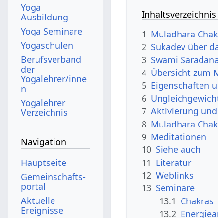
Yoga
Inhaltsverzeichnis
Ausbildung
Yoga Seminare
1
Muladhara Chakr
Yogaschulen
2
Sukadev über d
Berufsverband
3
Swami Saradana
der
4
Übersicht zum 
Yogalehrer/inne
5
Eigenschaften 
n
6
Ungleichgewich
Yogalehrer
7
Aktivierung un
Verzeichnis
8
Muladhara Chakr
9
Meditationen
Navigation
10
Siehe auch
11
Literatur
Hauptseite
12
Weblinks
Gemeinschafts­
portal
13
Seminare
Aktuelle
13.1
Chakras
Ereignisse
13.2
Energiea