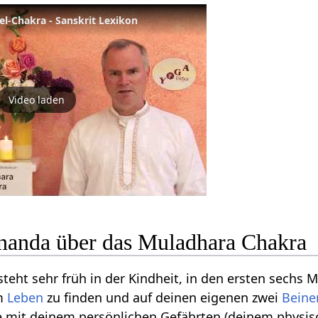
l-Chakra - Sanskrit Lexikon
Video laden
anda über das Muladhara Chakra
eht sehr früh in der Kindheit, in den ersten sechs M
m
Leben
zu finden und auf deinen eigenen zwei
Beine
se mit deinem persönlichen Gefährten (deinem physi