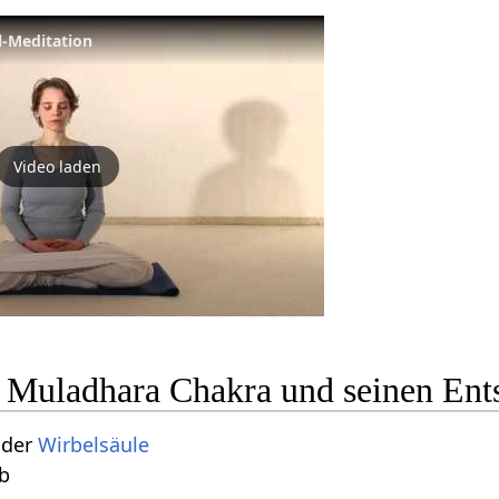
-Meditation
Video laden
 Muladhara Chakra und seinen Ent
 der
Wirbelsäule
lb