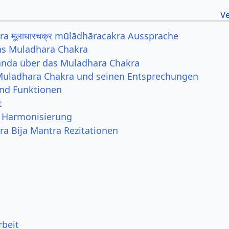
a मूलाधारचक्र mūlādhāracakra Aussprache
as Muladhara Chakra
nda über das Muladhara Chakra
Muladhara Chakra und seinen Entsprechungen
und Funktionen
t
d Harmonisierung
a Bija Mantra Rezitationen
rbeit