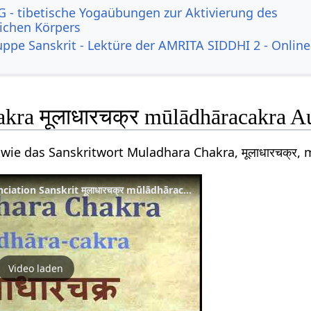
 - tibetische Yogaübungen zur Aktivierung des
lichen Körpers
uppe Sanskrit - Lektüre der AMRITA SIDDHI 2 - Online
kra मूलाधारचक्र mūlādhāracakra A
 wie das Sanskritwort Muladhara Chakra, मूलाधारचक्र
Muladhara Chakra Pronunciation Sanskrit मूलाधारचक्र mūlādhāracakra
Video laden