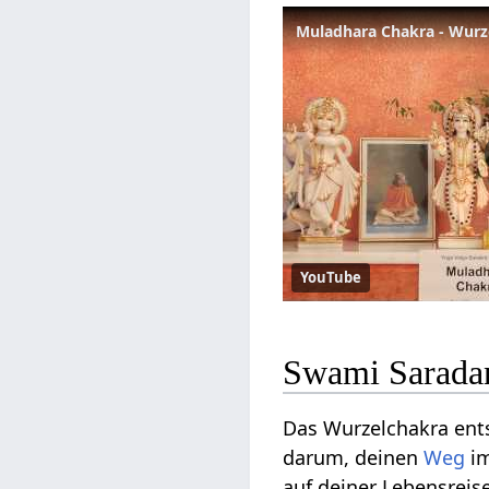
Muladhara Chakra - Wurze
YouTube
Swami Saradan
Das Wurzelchakra entst
darum, deinen
Weg
i
auf deiner Lebensrei