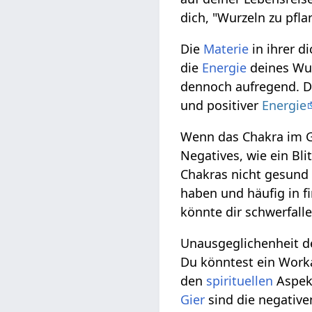
dich, "Wurzeln zu pfla
Die
Materie
in ihrer d
die
Energie
deines Wur
dennoch aufregend. 
und positiver
Energie
Wenn das Chakra im Gl
Negatives, wie ein Bli
Chakras nicht gesund 
haben und häufig in fi
könnte dir schwerfall
Unausgeglichenheit d
Du könntest ein Work
den
spirituellen
Aspek
Gier
sind die negativ