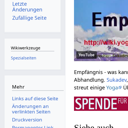
Letzte
Änderungen
Zufällige Seite
Wikiwerkzeuge
YouTube
Spezialseiten
Empfängnis‏‎ - was kann man darunter verstehen? Verstehe etwas mehr über das Thema Empfängnis‏‎ in dieser kurzen
Abhandlung.
Sukadev
Mehr
streut einige
Yoga
Üb
Links auf diese Seite
Änderungen an
verlinkten Seiten
Druckversion
Siehe auch
Permanenter Link