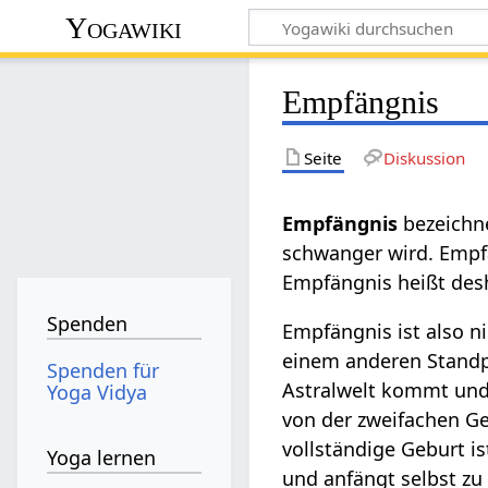
Yogawiki
Empfängnis
Seite
Diskussion
Empfängnis
bezeichn
schwanger wird. Empf
Empfängnis heißt desh
Spenden
Empfängnis ist also n
einem anderen Standpu
Spenden für
Astralwelt kommt und 
Yoga Vidya
von der zweifachen Geb
vollständige Geburt is
Yoga lernen
und anfängt selbst zu