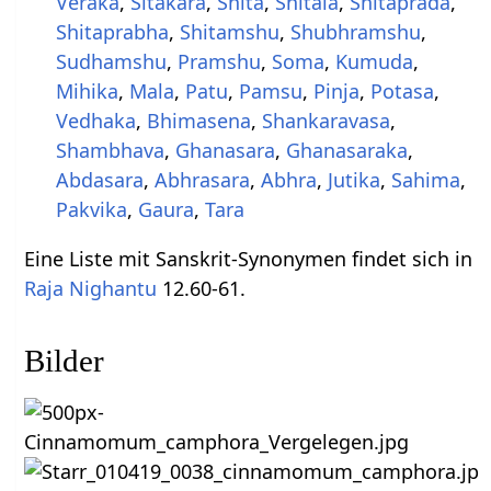
Veraka
,
Sitakara
,
Shita
,
Shitala
,
Shitaprada
,
Shitaprabha
,
Shitamshu
,
Shubhramshu
,
Sudhamshu
,
Pramshu
,
Soma
,
Kumuda
,
Mihika
,
Mala
,
Patu
,
Pamsu
,
Pinja
,
Potasa
,
Vedhaka
,
Bhimasena
,
Shankaravasa
,
Shambhava
,
Ghanasara
,
Ghanasaraka
,
Abdasara
,
Abhrasara
,
Abhra
,
Jutika
,
Sahima
,
Pakvika
,
Gaura
,
Tara
Eine Liste mit Sanskrit-Synonymen findet sich in
Raja Nighantu
12.60-61.
Bilder