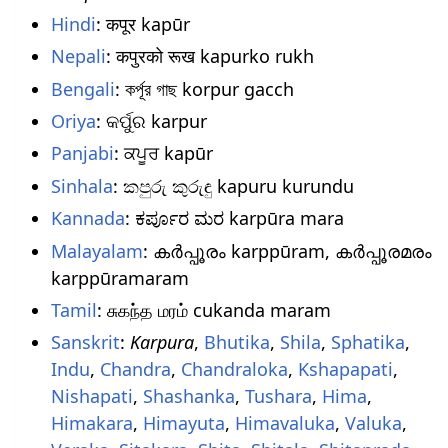
Hindi
: कपूर kapūr
Nepali
: कपुरको रूख kapurko rukh
Bengali
: কর্পূর গাছ korpur gacch
Oriya
: କର୍ପୁର karpur
Panjabi
: ਕਪੂਰ kapūr
Sinhala
: කපුරු කුරුඳු kapuru kurundu
Kannada
: ಕರ್ಪೂರ ಮರ karpūra mara
Malayalam
: കർപ്പൂരം karppūram, കര്‍പ്പൂരമരം
karppūramaram
Tamil
: சுகந்த மரம் cukanda maram
Sanskrit
:
Karpura
,
Bhutika
,
Shila
,
Sphatika
,
Indu
,
Chandra
,
Chandraloka
,
Kshapapati
,
Nishapati
,
Shashanka
,
Tushara
,
Hima
,
Himakara
,
Himayuta
,
Himavaluka
,
Valuka
,