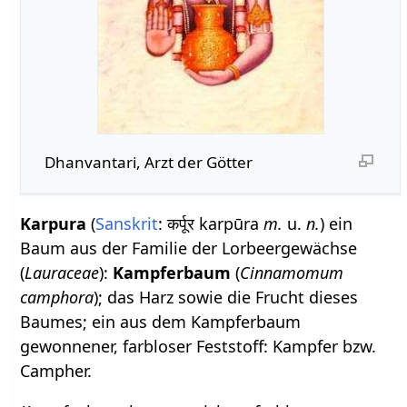
Dhanvantari, Arzt der Götter
Karpura
(
Sanskrit
: कर्पूर karpūra
m.
u.
n.
) ein
Baum aus der Familie der Lorbeergewächse
(
Lauraceae
):
Kampferbaum
(
Cinnamomum
camphora
); das Harz sowie die Frucht dieses
Baumes; ein aus dem Kampferbaum
gewonnener, farbloser Feststoff: Kampfer bzw.
Campher.