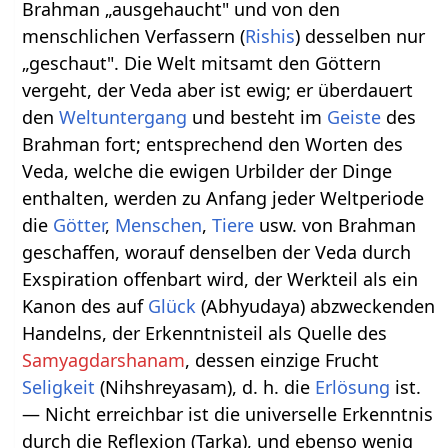
Brahman „ausgehaucht" und von den
menschlichen Verfassern (
Rishis
) desselben nur
„geschaut". Die Welt mitsamt den Göttern
vergeht, der Veda aber ist ewig; er überdauert
den
Weltuntergang
und besteht im
Geiste
des
Brahman fort; entsprechend den Worten des
Veda, welche die ewigen Urbilder der Dinge
enthalten, werden zu Anfang jeder Weltperiode
die
Götter
,
Menschen
,
Tiere
usw. von Brahman
geschaffen, worauf denselben der Veda durch
Exspiration offenbart wird, der Werkteil als ein
Kanon des auf
Glück
(Abhyudaya) abzweckenden
Handelns, der Erkenntnisteil als Quelle des
Samyagdarshanam
, dessen einzige Frucht
Seligkeit
(Nihshreyasam), d. h. die
Erlösung
ist.
— Nicht erreichbar ist die universelle Erkenntnis
durch die Reflexion (Tarka), und ebenso wenig