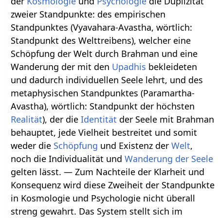
der
Kosmologie
und
Psychologie
die Duplizität
zweier Standpunkte: des empirischen
Standpunktes (Vyavahara-Avastha, wörtlich:
Standpunkt des Welttreibens), welcher eine
Schöpfung der Welt durch Brahman und eine
Wanderung der mit den
Upadhis
bekleideten
und dadurch individuellen Seele lehrt, und des
metaphysischen Standpunktes (Paramartha-
Avastha), wörtlich: Standpunkt der höchsten
Realität
), der die
Identität
der Seele mit Brahman
behauptet, jede Vielheit bestreitet und somit
weder die
Schöpfung
und Existenz der
Welt
,
noch die Individualität und
Wanderung der Seele
gelten lässt. — Zum Nachteile der Klarheit und
Konsequenz wird diese Zweiheit der Standpunkte
in Kosmologie und Psychologie nicht überall
streng gewahrt. Das System stellt sich im