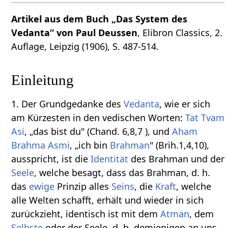
Artikel aus dem Buch „Das System des
Vedanta“ von Paul Deussen
, Elibron Classics, 2.
Auflage, Leipzig (1906), S. 487-514.
Einleitung
1. Der Grundgedanke des
Vedanta
, wie er sich
am Kürzesten in den vedischen Worten:
Tat Tvam
Asi
, „das bist du" (Chand. 6,8,7 ), und
Aham
Brahma Asmi
, „ich bin
Brahman
" (Brih.1,4,10),
ausspricht, ist die
Identität
des Brahman und der
Seele
, welche besagt, dass das Brahman, d. h.
das
ewige
Prinzip alles
Seins
, die
Kraft
, welche
alle Welten schafft, erhält und wieder in sich
zurückzieht, identisch ist mit dem
Atman
, dem
Selbste
oder der Seele, d. h. demjenigen an uns,