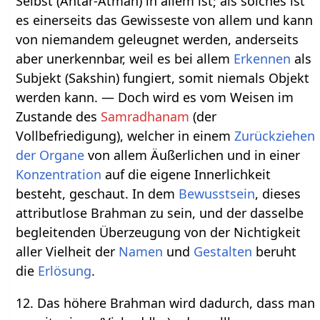
Selbst (Antar-Atman) in allem ist; als solches ist
es einerseits das Gewisseste von allem und kann
von niemandem geleugnet werden, anderseits
aber unerkennbar, weil es bei allem
Erkennen
als
Subjekt (Sakshin) fungiert, somit niemals Objekt
werden kann. — Doch wird es vom Weisen im
Zustande des
Samradhanam
(der
Vollbefriedigung), welcher in einem
Zurückziehen
der Organe
von allem Äußerlichen und in einer
Konzentration
auf die eigene Innerlichkeit
besteht, geschaut. In dem
Bewusstsein
, dieses
attributlose Brahman zu sein, und der dasselbe
begleitenden Überzeugung von der Nichtigkeit
aller Vielheit der
Namen
und
Gestalten
beruht
die
Erlösung
.
12. Das höhere Brahman wird dadurch, dass man