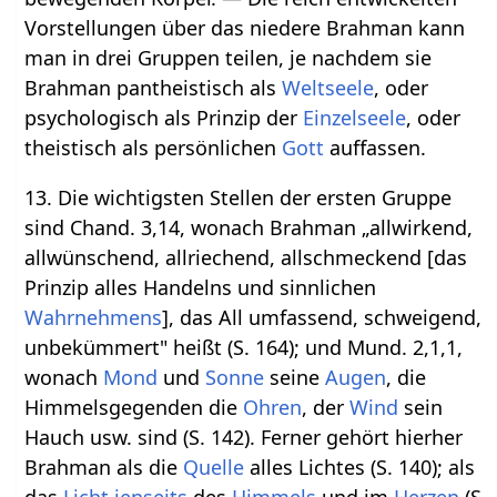
Vorstellungen über das niedere Brahman kann
man in drei Gruppen teilen, je nachdem sie
Brahman pantheistisch als
Weltseele
, oder
psychologisch als Prinzip der
Einzelseele
, oder
theistisch als persönlichen
Gott
auffassen.
13. Die wichtigsten Stellen der ersten Gruppe
sind Chand. 3,14, wonach Brahman „allwirkend,
allwünschend, allriechend, allschmeckend [das
Prinzip alles Handelns und sinnlichen
Wahrnehmens
], das All umfassend, schweigend,
unbekümmert" heißt (S. 164); und Mund. 2,1,1,
wonach
Mond
und
Sonne
seine
Augen
, die
Himmelsgegenden die
Ohren
, der
Wind
sein
Hauch usw. sind (S. 142). Ferner gehört hierher
Brahman als die
Quelle
alles Lichtes (S. 140); als