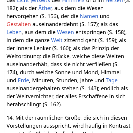
das
Licht
jenseits
des
Himmels
und im
Herzen
(S.
182); als der
Äther
, aus dem die Wesen
hervorgehen (S. 156), der die
Namen
und
Gestalten
auseinanderdehnt (S. 157); als das
Leben
, aus dem die
Wesen
entspringen (S. 158),
in dem die ganze
Welt
zitternd geht (S. 159); als
der innere Lenker (S. 160); als das Prinzip der
Weltordnung: die Brücke, welche diese Welten
auseinanderhält, dass sie nicht verfließen (S.
174), durch welche Sonne und Mond, Himmel
und
Erde
, Minuten, Stunden, Jahre und
Tage
auseinandergehalten stehen (S. 143); endlich als
der Weltvernichter, der alles Erschaffene in sich
herabschlingt (S. 162).
14. Mit der räumlichen Größe, die sich in diesen
Vorstellungen ausspricht, wird häufig in Kontrast