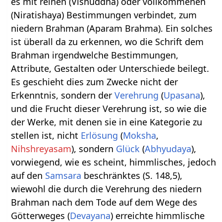
es mit reinen (Vishuddha) oder vollkommenen
(Niratishaya) Bestimmungen verbindet, zum
niedern Brahman (Aparam Brahma). Ein solches
ist überall da zu erkennen, wo die Schrift dem
Brahman irgendwelche Bestimmungen,
Attribute, Gestalten oder Unterschiede beilegt.
Es geschieht dies zum Zwecke nicht der
Erkenntnis, sondern der
Verehrung
(
Upasana
),
und die Frucht dieser Verehrung ist, so wie die
der Werke, mit denen sie in eine Kategorie zu
stellen ist, nicht
Erlösung
(
Moksha
,
Nihshreyasam
), sondern
Glück
(
Abhyudaya
),
vorwiegend, wie es scheint, himmlisches, jedoch
auf den
Samsara
beschränktes (S. 148,5),
wiewohl die durch die Verehrung des niedern
Brahman nach dem Tode auf dem Wege des
Götterweges (
Devayana
) erreichte himmlische