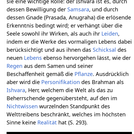
sie eine wichtige Rolle: der Ishvara ist es, durch
dessen Bewilligung der
Samsara
, und durch
dessen Gnade (Prasada, Anugraha) die erlösende
Erkenntnis bedingt wird; er verhängt über die
Seele sowohl ihr Wirken, als auch ihr
Leiden
,
indem er die Werke des vormaligen Lebens dabei
berücksichtigt und aus ihnen das
Schicksal
des
neuen
Lebens
ebenso hervorgehen lässt, wie der
Regen
aus dem Samen und seiner
Beschaffenheit gemäß die
Pflanze
. Ausdrücklich
aber wird die
Personifikation
des Brahman als
Ishvara
, Herr, welchem die Welt als das zu
Beherrschende gegenübersteht, auf den im
Nichtwissen
wurzelnden Standpunkt des
Welttreibens beschränkt, welches im höchsten
Sinne keine
Realität
hat (S. 293).