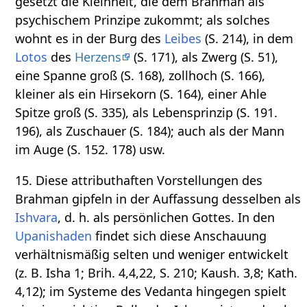
gesetzt die Kleinheit, die dem Brahman als
psychischem Prinzipe zukommt; als solches
wohnt es in der Burg des
Leibes
(S. 214), in dem
Lotos
des
Herzens
(S. 171), als Zwerg (S. 51),
eine Spanne groß (S. 168), zollhoch (S. 166),
kleiner als ein Hirsekorn (S. 164), einer Ahle
Spitze groß (S. 335), als Lebensprinzip (S. 191.
196), als Zuschauer (S. 184); auch als der Mann
im Auge (S. 152. 178) usw.
15. Diese attributhaften Vorstellungen des
Brahman gipfeln in der Auffassung desselben als
Ishvara
, d. h. als persönlichen Gottes. In den
Upanishaden
findet sich diese Anschauung
verhältnismäßig selten und weniger entwickelt
(z. B. Isha 1; Brih. 4,4,22, S. 210; Kaush. 3,8; Kath.
4,12); im Systeme des Vedanta hingegen spielt