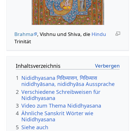
Brahma
, Vishnu und Shiva, die
Hindu
Trinität
Inhaltsverzeichnis
1
Nididhyasana निदिध्यासन, निदिध्यास
nididhyāsana, nididhyāsa Aussprache
2
Verschiedene Schreibweisen für
Nididhyasana
3
Video zum Thema Nididhyasana
4
Ähnliche Sanskrit Wörter wie
Nididhyasana
5
Siehe auch