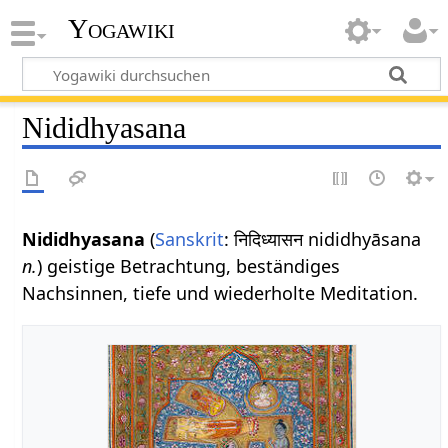
Yogawiki
Nididhyasana
Nididhyasana
(
Sanskrit
: निदिध्यासन nididhyāsana
n.
) geistige Betrachtung, beständiges
Nachsinnen, tiefe und wiederholte Meditation.