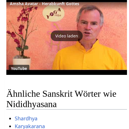
Amsha Avatar - Herabkunft Gottes
Video laden
YouTube
Ähnliche Sanskrit Wörter wie
Nididhyasana
Shardhya
Karyakarana