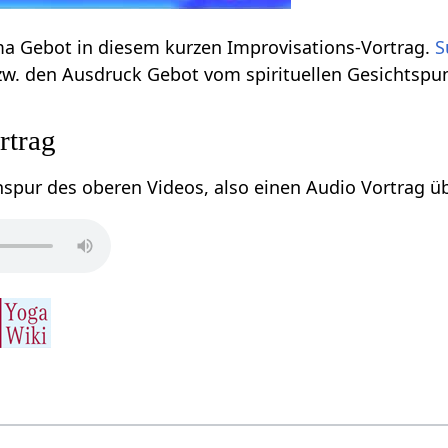
Einige Infos zum Thema Gebot‏‎ in diesem kurzen Improvisations-Vortrag.
S
nach über das Wort bzw. den Ausdruck Gebot‏‎ vom spirituellen Ges
Vortrag