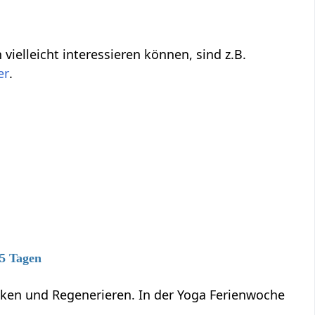
lleicht nicht direkt zu tun haben mit Gebot‏‎, aber dich vielleicht interessieren können, sind z.B.
.
 5 Tagen
anken und Regenerieren. In der Yoga Ferienwoche