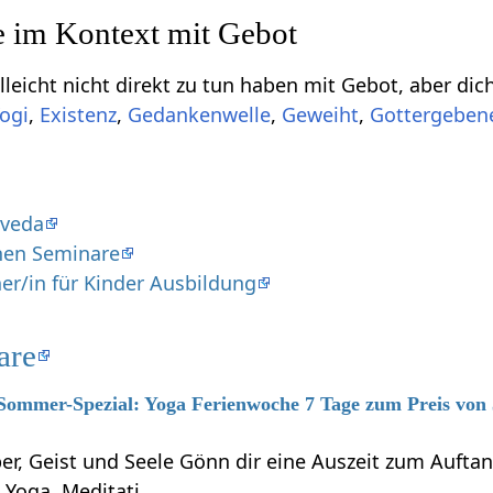
Einige Begriffe, die vie
,
Existenz
,
,
,
rveda
hen Seminare
er/in für Kinder Ausbildung
are
 Sommer-Spezial: Yoga Ferienwoche 7 Tage zum Preis von
per, Geist und Seele Gönn dir eine Auszeit zum Auft
h Yoga, Meditati…