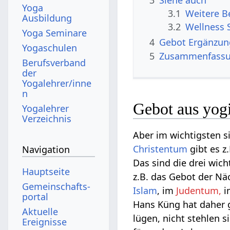
Yoga
3.1
Ausbildung
3.2
Wellness 
Yoga Seminare
4
Gebot‏‎ Ergänz
Yogaschulen
5
Zusammenfass
Berufsverband
der
Yogalehrer/inne
n
Gebot aus yogi
Yogalehrer
Verzeichnis
Aber im wichtigsten s
Christentum
gibt es z
Navigation
Das sind die drei wic
Hauptseite
z.B. das Gebot der Nä
Gemeinschafts­
Islam
, im
Judentum,
i
portal
Hans Küng hat daher 
Aktuelle
lügen, nicht stehlen
Ereignisse