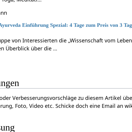
ann
 Ayurveda Einführung Spezial: 4 Tage zum Preis von 3 Ta
ruppe von Interessierten die „Wissenschaft vom Le
 Überblick über die …
änzungen
serungsvorschläge zu diesem Artikel über Gebot‏‎? Wir sind dankbar für jede
rung, Foto, Video etc. Schicke doch eine Email an wik
sung