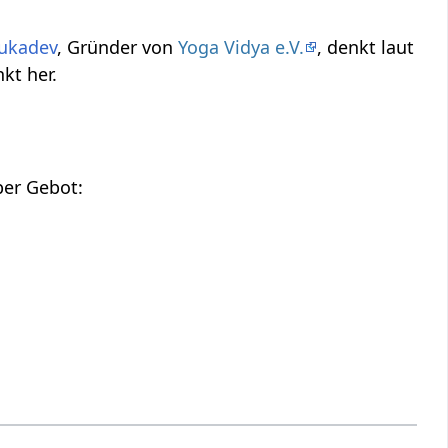
ukadev
, Gründer von
Yoga Vidya e.V.
, denkt laut
ichtspunkt her.
Hier findest du die Tonspur des oberen Videos, also einen Audio Vortrag über Gebot‏‎: