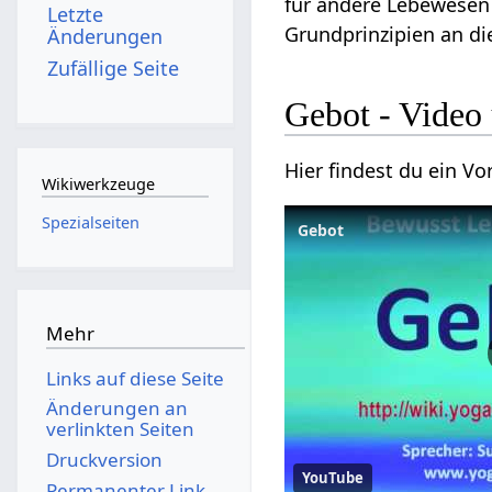
für andere Lebewesen 
Letzte
Grundprinzipien an die
Änderungen
Zufällige Seite
Gebot‏‎ - V
Wikiwerkzeuge
Spezialseiten
Gebot
Mehr
Links auf diese Seite
Änderungen an
verlinkten Seiten
Druckversion
YouTube
Permanenter Link