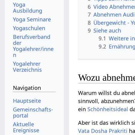
Yoga
6
Video Abnehme
Ausbildung
7
Abnehmen Audi
Yoga Seminare
8
Übergewicht - Yo
Yogaschulen
9
Siehe auch
Berufsverband
9.1
Weitere i
der
9.2
Ernährun
Yogalehrer/inne
n
Yogalehrer
Verzeichnis
Wozu abnehm
Navigation
Warum willst du abneh
Hauptseite
sinnvoll, abzunehmen? 
ein
Schönheitsideal
da
Gemeinschafts­
portal
Aber ist das wirklich
Aktuelle
Ereignisse
Vata
Dosha
Prakriti
ha