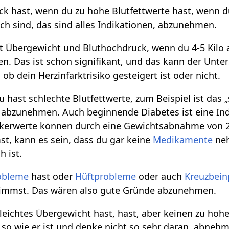
k hast, wenn du zu hohe Blutfettwerte hast, wenn 
ch sind, das sind alles Indikationen, abzunehmen.
Übergewicht und Bluthochdruck, wenn du 4-5 Kilo 
en. Das ist schon signifikant, und das kann der Unt
ob dein Herzinfarktrisiko gesteigert ist oder nicht.
ast schlechte Blutfettwerte, zum Beispiel ist das 
 abzunehmen. Auch beginnende Diabetes ist eine Indik
ckerwerte können durch eine Gewichtsabnahme von 2-
, kann es sein, dass du gar keine
Medikamente
neh
 ist.
obleme
hast oder
Hüftprobleme
oder auch
Kreuzbei
immst. Das wären also gute Gründe abzunehmen.
eichtes Übergewicht hast, hast, aber keinen zu hohe
so wie er ist und denke nicht so sehr daran, abnehm