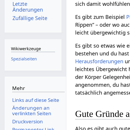
Letzte
sich damit wohlfühlen
Änderungen
Es gibt zum Beispiel
P
Zufällige Seite
Rippen“ – oder wo au
leicht übergewichtig 
Es gibt so etwas wie 
Wikiwerkzeuge
bestehen und du hast
Spezialseiten
Herausforderungen
un
leichtes Übergewicht
der Körper Gelegenhei
angenommen, du hast e
Mehr
tatsächlich angemes
Links auf diese Seite
Änderungen an
Gute Gründe 
verlinkten Seiten
Druckversion
Also es gibt auch gut
Permanenter Link