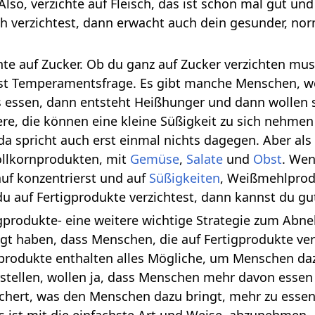
so, verzichte auf Fleisch, das ist schon mal gut un
h verzichtest, dann erwacht auch dein gesunder, no
chte auf Zucker. Ob du ganz auf Zucker verzichten mu
 ist Temperamentsfrage. Es gibt manche Menschen, w
 essen, dann entsteht Heißhunger und dann wollen si
ere, die können eine kleine Süßigkeit zu sich nehme
 da spricht auch erst einmal nichts dagegen. Aber a
ollkornprodukten, mit
Gemüse
,
Salate
und
Obst
. Wen
uf konzentrierst und auf
Süßigkeiten
, Weißmehlprod
du auf Fertigprodukte verzichtest, dann kannst du 
igprodukte- eine weitere wichtige Strategie zum Ab
igt haben, dass Menschen, die auf Fertigprodukte 
gprodukte enthalten alles Mögliche, um Menschen daz
rstellen, wollen ja, dass Menschen mehr davon essen
hert, was den Menschen dazu bringt, mehr zu essen,
s ist mit die einfachste Art und Weise, abzunehmen.