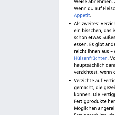
Weise abnehmen. Al
Wenn du auf Fleisc
Appetit
.
Als zweites: Verzi
ein bisschen, das
schon etwas Süßes
essen. Es gibt and
reicht ihnen aus –
Hülsenfrüchten
, V
hauptsächlich dara
verzichtest, wenn 
Verzichte auf Fert
gemacht, die geze
können. Die Ferti
Fertigprodukte he
Möglichen angereic
Fertigprodukte, da