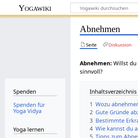
Yogawiki
Abnehmen
Seite
Diskussion
Abnehmen:
Willst d
sinnvoll?
Inhaltsverzeichnis
Spenden
1
Wozu abnehme
Spenden für
Yoga Vidya
2
Gute Gründe a
3
Bestimmte Erkr
4
Wie kannst du 
Yoga lernen
5
Tipps zum Abne