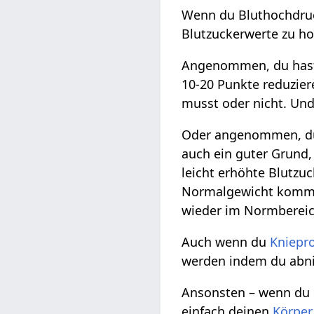
Wenn du Bluthochdruc
Blutzuckerwerte zu ho
Angenommen, du hast 
10-20 Punkte reduzier
musst oder nicht. Und 
Oder angenommen, du h
auch ein guter Grund,
leicht erhöhte Blutzu
Normalgewicht kommst
wieder im Normbereich
Auch wenn du
Kniepr
werden indem du abn
Ansonsten – wenn du l
einfach deinen
Körper