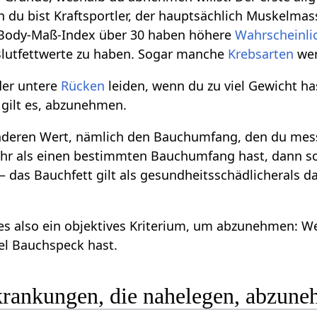
nn du bist Kraftsportler, der hauptsächlich Muskelma
Body-Maß-Index über 30 haben höhere
Wahrscheinli
lutfettwerte zu haben. Sogar manche
Krebsarten
wer
er untere
Rücken
leiden, wenn du zu viel Gewicht h
n gilt es, abzunehmen.
nderen Wert, nämlich den Bauchumfang, den du mess
hr als einen bestimmten Bauchumfang hast, dann sol
– das Bauchfett gilt als gesundheitsschädlicherals 
es also ein objektives Kriterium, um abzunehmen: We
el Bauchspeck hast.
rankungen, die nahelegen, abzun