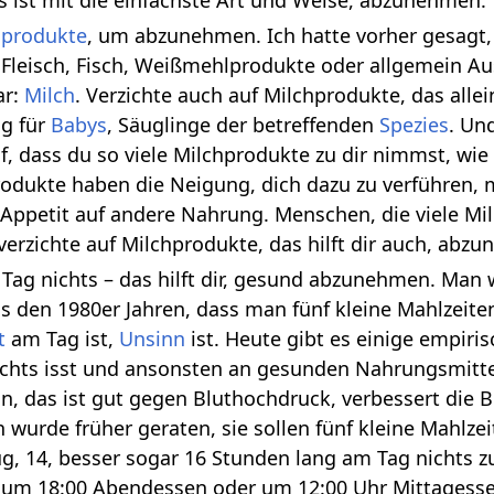
hprodukte
, um abzunehmen. Ich hatte vorher gesagt,
o Fleisch, Fisch, Weißmehlprodukte oder allgemein Au
ar:
Milch
. Verzichte auch auf Milchprodukte, das allein
ng für
Babys
, Säuglinge der betreffenden
Spezies
. Un
f, dass du so viele Milchprodukte zu dir nimmst, wi
odukte haben die Neigung, dich dazu zu verführen, 
Appetit auf andere Nahrung. Menschen, die viele Mil
erzichte auf Milchprodukte, das hilft dir auch, abz
Tag nichts – das hilft dir, gesund abzunehmen. Man w
s den 1980er Jahren, dass man fünf kleine Mahlzeite
t
am Tag ist,
Unsinn
ist. Heute gibt es einige empiri
chts isst und ansonsten an gesunden Nahrungsmittel
 das ist gut gegen Bluthochdruck, verbessert die Bl
 wurde früher geraten, sie sollen fünf kleine Mahlze
ug, 14, besser sogar 16 Stunden lang am Tag nichts 
 um 18:00 Abendessen oder um 12:00 Uhr Mittagess