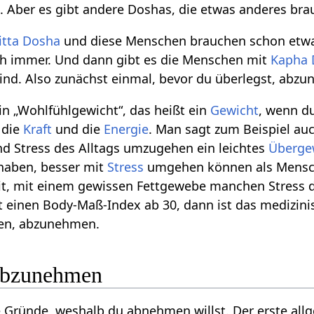
. Aber es gibt andere Doshas, die etwas anderes bra
itta
Dosha
und diese Menschen brauchen schon etw
ch immer. Und dann gibt es die Menschen mit
Kapha
sind. Also zunächst einmal, bevor du überlegst, abzu
ein „Wohlfühlgewicht“, das heißt ein
Gewicht
, wenn d
 die
Kraft
und die
Energie
. Man sagt zum Beispiel a
d Stress des Alltags umzugehen ein leichtes
Überge
 haben, besser mit
Stress
umgehen können als Mensche
t, mit einem gewissen Fettgewebe manchen Stress de
inen Body-Maß-Index ab 30, dann ist das medizinis
sen, abzunehmen.
abzunehmen
e Gründe, weshalb du abnehmen willst. Der erste al