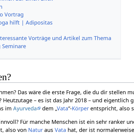
n
o Vortrag
ga hilft | Adipositas
nteressante Vorträge und Artikel zum Thema
g Seminare
en?
men? Das wäre die erste Frage, die du dir stellen mus
Heutzutage – es ist das Jahr 2018 – und eigentlich g
s im
Ayurveda
dem „
Vata
“-
Körper
entspricht, also 
 sinnvoll? Für manche Menschen ist ein sehr ranker u
t, also von
Natur
aus
Vata
hat, der ist normalerweis