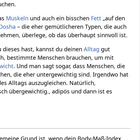
uchen.
as
Muskeln
und auch ein bisschen
Fett
„auf den
Dosha
– die eher gemütlicheren Typen, die auch
nehmen, überlege, ob das überhaupt sinnvoll ist.
u dieses hast, kannst du deinen
Alltag
gut
uch, bestimmte Menschen brauchen, um mit
wicht
. Und man sagt sogar, dass Menschen, die
n, die eher untergewichtig sind. Irgendwo hat
s Alltags auszugleichen. Natürlich,
ch übergewichtig., adipös und dann ist es
lgemeine Grund ist, wenn dein Body-Maß-Index