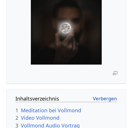
Inhaltsverzeichnis
1
Meditation bei Vollmond
2
Video Vollmond
3
Vollmond Audio Vortrag