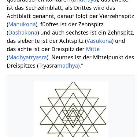
ist das Sechzehnblatt, als Drittes wird das
Achtblatt genannt, darauf folgt der Vierzehnspitz
(
Manu
kona
), fünftes ist der Zehnspitz
(
Dasha
kona
) und auch sechstes ist ein Zehnspitz,
das siebente ist der Achtspitz (
Vasu
kona
) und
das achte ist der Dreispitz der
Mitte
(
Madhyatryasra
). Neuntes ist der Mittelpunkt des
Dreispitzes (Tryasra
madhya
)."