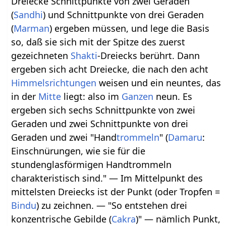
Dreiecke Schnittpunkte von zwei Geraden
(
Sandhi
) und Schnittpunkte von drei Geraden
(
Marman
) ergeben müssen, und lege die Basis
so, daß sie sich mit der Spitze des zuerst
gezeichneten
Shakti
-Dreiecks berührt. Dann
ergeben sich acht Dreiecke, die nach den acht
Himmelsrichtungen
weisen und ein neuntes, das
in der
Mitte
liegt: also im
Ganzen
neun. Es
ergeben sich sechs Schnittpunkte von zwei
Geraden und zwei Schnittpunkte von drei
Geraden und zwei "Hand
trommeln
" (
Damaru
:
Einschnürungen, wie sie für die
stundenglasförmigen Handtrommeln
charakteristisch sind." — Im Mittelpunkt des
mittelsten Dreiecks ist der Punkt (oder Tropfen =
Bindu
) zu zeichnen. — "So entstehen drei
konzentrische Gebilde (
Cakra
)" — nämlich Punkt,