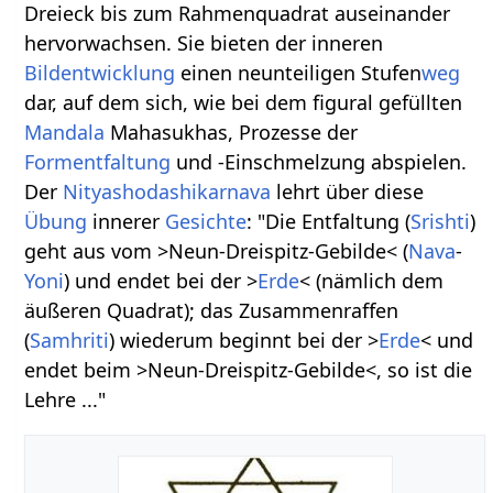
Dreieck bis zum Rahmenquadrat auseinander
hervorwachsen. Sie bieten der inneren
Bildentwicklung
einen neunteiligen Stufen
weg
dar, auf dem sich, wie bei dem figural gefüllten
Mandala
Mahasukhas, Prozesse der
Formentfaltung
und -Einschmelzung abspielen.
Der
Nitya
shodashikar
nava
lehrt über diese
Übung
innerer
Gesichte
: "Die Entfaltung (
Srishti
)
geht aus vom >Neun-Dreispitz-Gebilde< (
Nava
-
Yoni
) und endet bei der >
Erde
< (nämlich dem
äußeren Quadrat); das Zusammenraffen
(
Samhriti
) wiederum beginnt bei der >
Erde
< und
endet beim >Neun-Dreispitz-Gebilde<, so ist die
Lehre ..."