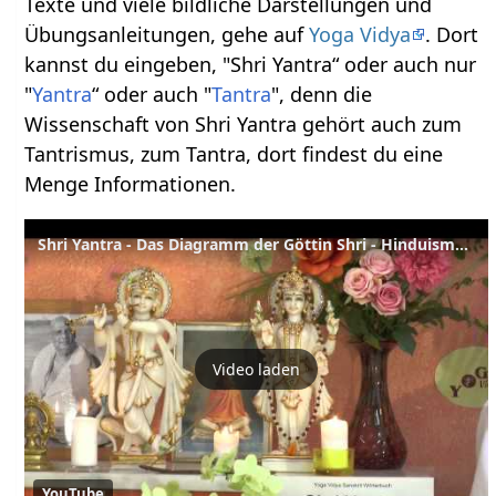
Texte und viele bildliche Darstellungen und
Übungsanleitungen, gehe auf
Yoga Vidya
. Dort
kannst du eingeben, "Shri Yantra“ oder auch nur
"
Yantra
“ oder auch "
Tantra
", denn die
Wissenschaft von Shri Yantra gehört auch zum
Tantrismus, zum Tantra, dort findest du eine
Menge Informationen.
Shri Yantra - Das Diagramm der Göttin Shri - Hinduismus Wörterbuch
Video laden
YouTube