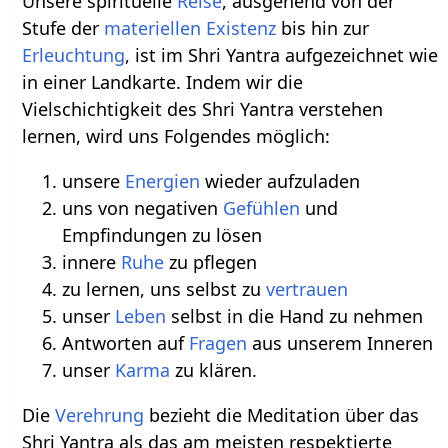
Unsere spirituelle
Reise
, ausgehend von der
Stufe der
materiellen
Existenz
bis hin zur
Erleuchtung
, ist im Shri Yantra aufgezeichnet wie
in einer Landkarte. Indem wir die
Vielschichtigkeit des Shri Yantra verstehen
lernen, wird uns Folgendes möglich:
unsere
Energien
wieder aufzuladen
uns von negativen
Gefühlen
und
Empfindungen zu lösen
innere
Ruhe
zu pflegen
zu lernen, uns selbst zu
vertrauen
unser
Leben
selbst in die Hand zu nehmen
Antworten auf
Fragen
aus unserem Inneren
unser
Karma
zu klären.
Die
Verehrung
bezieht die Meditation über das
Shri Yantra als das am meisten respektierte