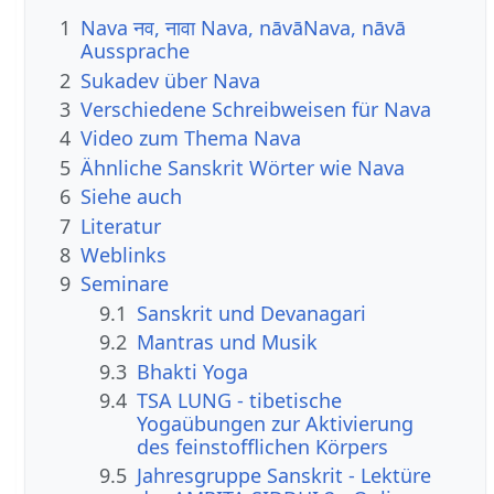
1
Nava नव, नावा Nava, nāvāNava, nāvā
Aussprache
2
Sukadev über Nava
3
Verschiedene Schreibweisen für Nava
4
Video zum Thema Nava
5
Ähnliche Sanskrit Wörter wie Nava
6
Siehe auch
7
Literatur
8
Weblinks
9
Seminare
9.1
Sanskrit und Devanagari
9.2
Mantras und Musik
9.3
Bhakti Yoga
9.4
TSA LUNG - tibetische
Yogaübungen zur Aktivierung
des feinstofflichen Körpers
9.5
Jahresgruppe Sanskrit - Lektüre