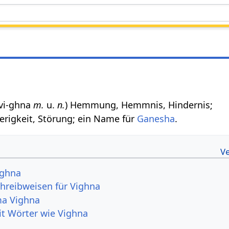
न vi-ghna
m.
u.
n.
) Hemmung, Hemmnis, Hindernis;
rigkeit, Störung; ein Name für
Ganesha
.
ighna
hreibweisen für Vighna
a Vighna
it Wörter wie Vighna