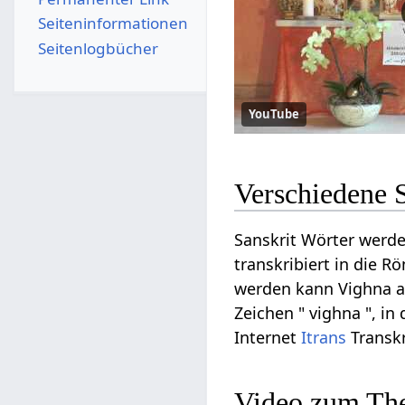
Seiten­­informationen
Seitenlogbücher
YouTube
Verschiedene 
Sanskrit Wörter werde
transkribiert in die R
werden kann Vighna auf
Zeichen " vighna ", in
Internet
Itrans
Transkr
Video zum Th