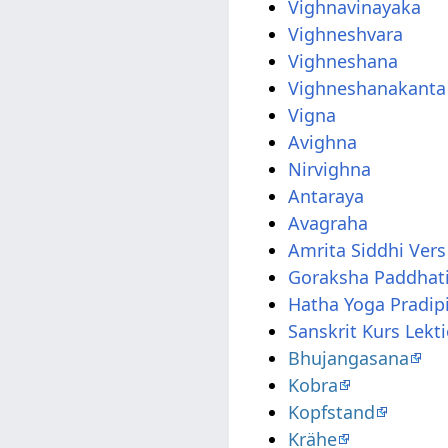
Vighnavinayaka
Vighneshvara
Vighneshana
Vighneshanakanta
Vigna
Avighna
Nirvighna
Antaraya
Avagraha
Amrita Siddhi Vers
Goraksha Paddhati
Hatha Yoga Pradip
Sanskrit Kurs Lekt
Bhujangasana
Kobra
Kopfstand
Krähe