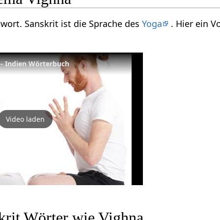
twort. Sanskrit ist die Sprache des
Yoga
. Hier ein 
 - Indien Wörterbuch
Video laden
krit Wörter wie Vighna