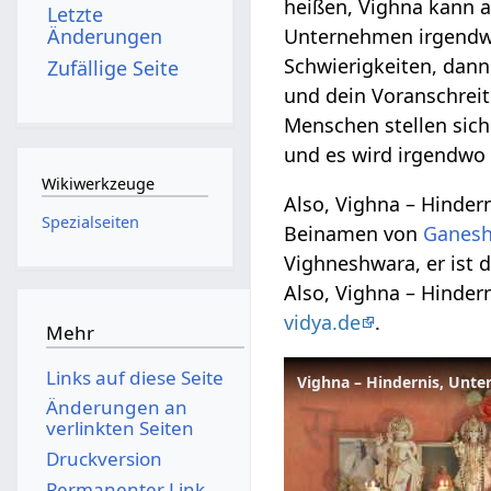
heißen, Vighna kann a
Letzte
Änderungen
Unternehmen irgendw
Schwierigkeiten, dann
Zufällige Seite
und dein Voranschrei
Menschen stellen sic
und es wird irgendwo s
Wikiwerkzeuge
Also, Vighna – Hinder
Spezialseiten
Beinamen von
Ganes
Vighneshwara, er ist d
Also, Vighna – Hinde
vidya.de
.
Mehr
Links auf diese Seite
Vighna – Hindernis, Unte
Änderungen an
verlinkten Seiten
Druckversion
Permanenter Link