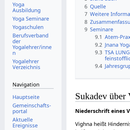
Yoga
6
Quelle
Ausbildung
7
Weitere Informa
Yoga Seminare
8
Zusammenfassun
Yogaschulen
9
Seminare
Berufsverband
9.1
Atem-Prax
der
9.2
Jnana Yog
Yogalehrer/inne
9.3
TSA LUNG 
n
feinstoffl
Yogalehrer
9.4
Jahresgru
Verzeichnis
Navigation
Sukadev über 
Hauptseite
Gemeinschafts­
Niederschrift eines 
portal
Aktuelle
Vighna heißt Hinderni
Ereignisse