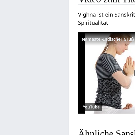
Vighna ist ein Sanskri
Spiritualität
Namaste -Indischer Gruß
YouTube
Ähnliche Sans