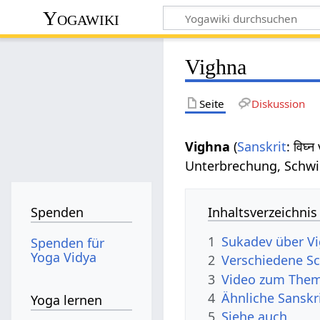
Yogawiki
Vighna
Seite
Diskussion
Vighna
(
Sanskrit
: विघ्
Unterbrechung, Schwie
Inhaltsverzeichnis
Spenden
1
Sukadev über V
Spenden für
Yoga Vidya
2
Verschiedene Sc
3
Video zum Them
4
Ähnliche Sanskr
Yoga lernen
5
Siehe auch