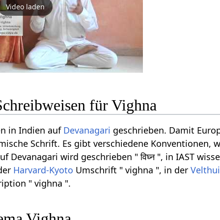
Video laden
Schreibweisen für Vighna
n in Indien auf
Devanagari
geschrieben. Damit Europ
ömische Schrift. Es gibt verschiedene Konventionen, w
 Devanagari wird geschrieben " विघ्न ", in IAST wisse
 der
Harvard-Kyoto
Umschrift " vighna ", in der
Velthu
iption " vighna ".
ema Vighna