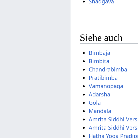
Shadgava
Siehe auch
Bimbaja
Bimbita
Chandrabimba
Pratibimba
Vamanopaga
Adarsha
Gola
Mandala
Amrita Siddhi Ver
Amrita Siddhi Vers
Hatha Yoga Pradip