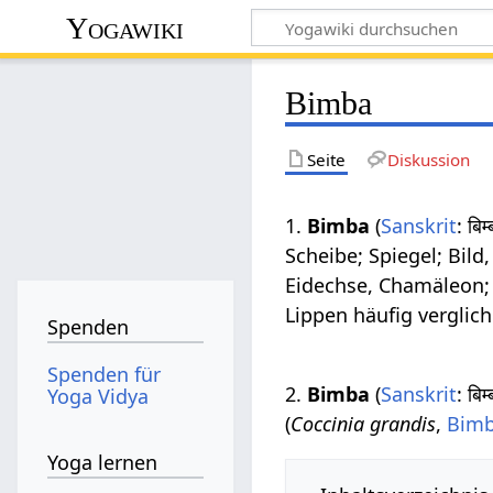
Yogawiki
Bimba
Seite
Diskussion
1.
Bimba
(
Sanskrit
: बि
Scheibe; Spiegel; Bild
Eidechse, Chamäleon; 
Lippen häufig verglic
Spenden
Spenden für
2.
Bimba
(
Sanskrit
: बि
Yoga Vidya
(
Coccinia grandis
,
Bimb
Yoga lernen