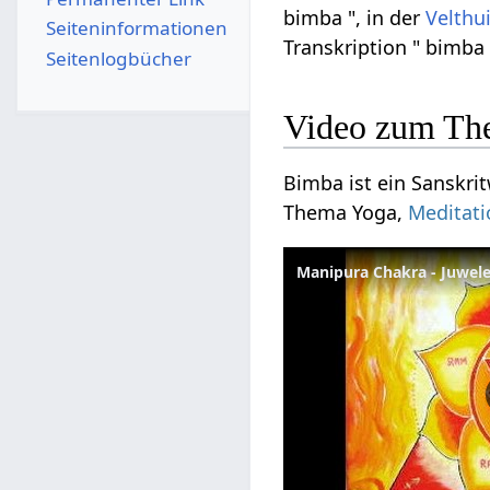
bimba ", in der
Velthu
Seiten­­informationen
Transkription " bimba 
Seitenlogbücher
Video zum Th
Bimba ist ein Sanskrit
Thema Yoga,
Meditati
Manipura Chakra - Juwele