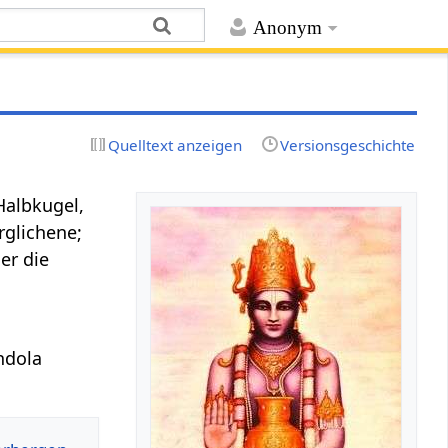
Anonym
Quelltext anzeigen
Versionsgeschichte
Halbkugel,
rglichene;
der die
ndola