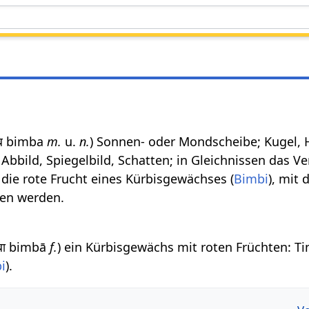
म्ब bimba
m.
u.
n.
) Sonnen- oder Mondscheibe; Kugel, 
, Abbild, Spiegelbild, Schatten; in Gleichnissen das Ve
die rote Frucht eines Kürbisgewächses (
Bimbi
), mit 
hen werden.
म्बा bimbā
f.
) ein Kürbisgewächs mit roten Früchten: Ti
i
).