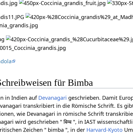
ndola
Schreibweisen für Bimba
n in Indien auf
Devanagari
geschrieben. Damit Euro
anagari transkribiert in die Römische Schrift. Es gib
onen, wie Devanagari in römische Schrift transkribi
ari wird geschrieben " बिम्ब ", in IAST wissenschaftl
ritischen Zeichen " bimba ", in der
Harvard-Kyoto
Ums