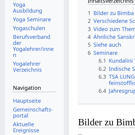
Inhaltsverzeichnis
Yoga
Ausbildung
1
Bilder zu Bimba 
Yoga Seminare
2
Verschiedene Sc
Yogaschulen
3
Video zum The
Berufsverband
4
Ähnliche Sanskr
der
5
Siehe auch
Yogalehrer/inne
6
Seminare
n
6.1
Kundalini
Yogalehrer
6.2
Indische S
Verzeichnis
6.3
TSA LUNG 
feinstoffl
Navigation
6.4
Jahresgru
Hauptseite
Gemeinschafts­
portal
Bilder zu Bim
Aktuelle
Ereignisse