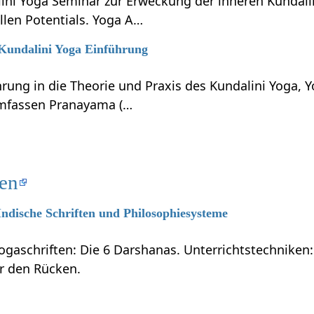
lini Yoga Seminar zur Erweckung der inneren Kundali
llen Potentials. Yoga A…
 Kundalini Yoga Einführung
hrung in die Theorie und Praxis des Kundalini Yoga, 
umfassen Pranayama (…
ten
 Indische Schriften und Philosophiesysteme
ogaschriften: Die 6 Darshanas. Unterrichtstechniken:
ür den Rücken.