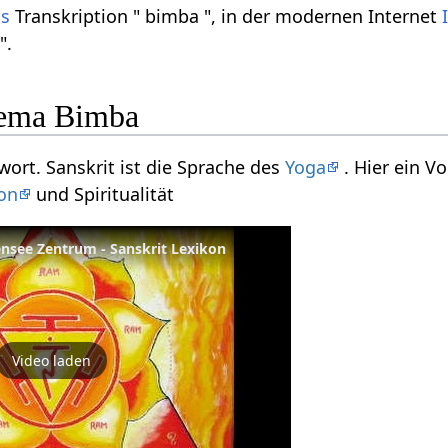
is
Transkription " bimba ", in der modernen Internet
".
ema Bimba
wort. Sanskrit ist die Sprache des
Yoga
. Hier ein V
on
und Spiritualität
nsee Zentrum - Sanskrit Lexikon
Video laden