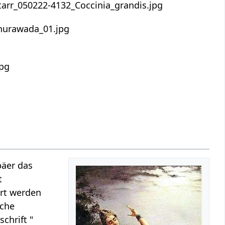
päer das
t
ert werden
iche
chrift "