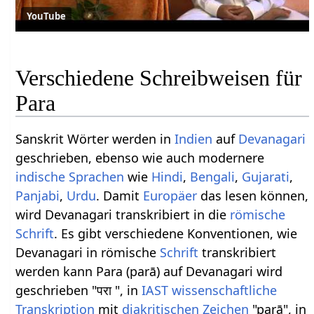
YouTube
Verschiedene Schreibweisen für
Para
Sanskrit Wörter werden in
Indien
auf
Devanagari
geschrieben, ebenso wie auch modernere
indische Sprachen
wie
Hindi
,
Bengali
,
Gujarati
,
Panjabi
,
Urdu
. Damit
Europäer
das lesen können,
wird Devanagari transkribiert in die
römische
Schrift
. Es gibt verschiedene Konventionen, wie
Devanagari in römische
Schrift
transkribiert
werden kann Para (parā) auf Devanagari wird
geschrieben "परा ", in
IAST
wissenschaftliche
Transkription
mit
diakritischen Zeichen
"parā", in