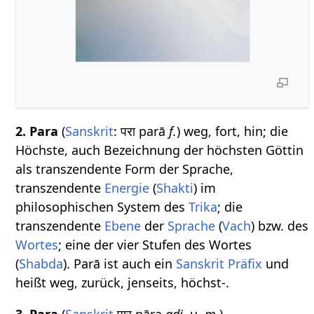
2.
Para
(
Sanskrit
: परा parā
f.
) weg, fort, hin; die
Höchste, auch Bezeichnung der höchsten Göttin
als transzendente Form der Sprache,
transzendente
Energie
(
Shakti
) im
philosophischen System des
Trika
; die
transzendente
Ebene
der
Sprache
(
Vach
) bzw. des
Wortes
; eine der vier Stufen des Wortes
(
Shabda
). Parā ist auch ein
Sanskrit Präfix
und
heißt weg, zurück, jenseits, höchst-.
3.
Para
(
Sanskrit
पार pāra
adj.
u.
m.
)