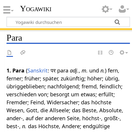
Yogawiki
Para
1.
Para
(
Sanskrit
: पर para
adj.
,
m.
und
n.
) fern,
ferner; früher; später, zukünftig; höher; übrig,
übriggeblieben; nachfolgend; fremd, feindlich;
verschieden von; besorgt um etwas; erfüllt;
Fremder; Feind, Widersacher; das höchste
Wesen, Gott, die Allseele; das Beste, Absolute,
ander-, auf der anderen Seite, höchst-, größt-,
best-,
n.
das Höchste, Andere; endgültige