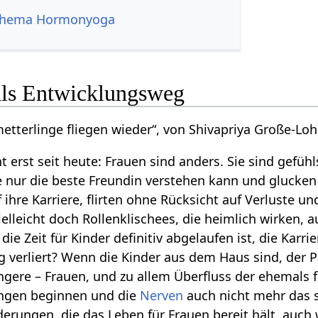
Thema Hormonyoga
ls Entwicklungsweg
metterlinge fliegen wieder“, von Shivapriya Große-
cht erst seit heute: Frauen sind anders. Sie sind gef
 nur die beste Freundin verstehen kann und glucke
f ihre Karriere, flirten ohne Rücksicht auf Verluste 
lleicht doch Rollenklischees, die heimlich wirken, a
ie Zeit für Kinder definitiv abgelaufen ist, die Karr
 verliert? Wenn die Kinder aus dem Haus sind, der Pa
ngere – Frauen, und zu allem Überfluss der ehemals f
ngen beginnen und die
Nerven
auch nicht mehr das s
rungen, die das Leben für Frauen bereit hält, auch w