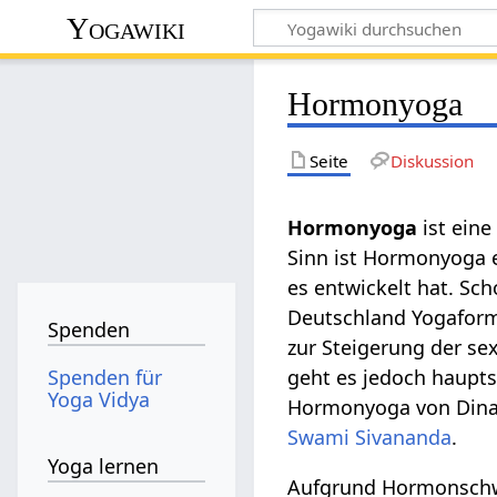
Yogawiki
Hormonyoga
Seite
Diskussion
Hormonyoga
ist eine
Sinn ist Hormonyoga 
es entwickelt hat. Sc
Deutschland Yogaform
Spenden
zur Steigerung der se
Spenden für
geht es jedoch haupt
Yoga Vidya
Hormonyoga von Dina
Swami Sivananda
.
Yoga lernen
Aufgrund Hormonsch