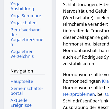
Yoga
Schlafstörungen, Hit
Ausbildung
Nervosität und Gefüh
Yoga Seminare
(Wechseljahre) spiele
Yogaschulen
Hirnchemie verändert 
Berufsverband
tiefgreifende Transfo
der
dieser Zeitspanne ge
Yogalehrer/inne
hormonstimulisierend
n
Hormonhaushalt harmo
Yogalehrer
Verzeichnis
auch auf Rodrigues Sy
zu stabilisieren.
Navigation
Hormonyoga sollte vo
hormonbedingten
Kra
Hauptseite
Hormonyoga sollte bei
Gemeinschafts­
portal
Herzproblemen
, bei
O
Aktuelle
Schilddrüsenüberfunkt
Ereignisse
Ausprägung der Besch