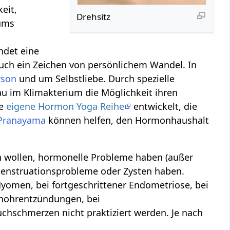
keit,
Drehsitz
iums
ndet eine
auch ein Zeichen von persönlichem Wandel. In
rson
und um Selbstliebe. Durch spezielle
rau im Klimakterium die Möglichkeit ihren
ne
eigene Hormon Yoga Reihe
entwickelt, die
Pranayama
können helfen, den Hormonhaushalt
wollen, hormonelle Probleme haben (außer
Menstruationsprobleme oder Zysten haben.
yomen, bei fortgeschrittener Endometriose, bei
enohrentzündungen, bei
chschmerzen nicht praktiziert werden. Je nach