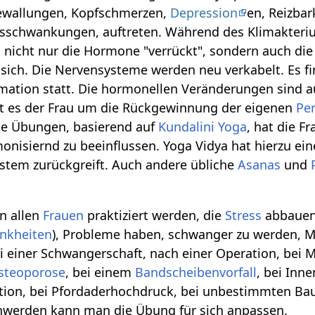
zewallungen, Kopfschmerzen,
Depression
en, Reizbar
lsschwankungen, auftreten. Während des Klimakter
n nicht nur die Hormone "verrückt", sondern auch die
sich. Die Nervensysteme werden neu verkabelt. Es fi
rmation statt. Die hormonellen Veränderungen sind 
ht es der Frau um die Rückgewinnung der eigenen
Pe
e Übungen, basierend auf
Kundalini Yoga
, hat die F
nisiernd zu beeinflussen. Yoga Vidya hat hierzu ei
stem zurückgreift. Auch andere übliche
Asanas
und
n allen
Frauen
praktiziert werden, die
Stress
abbauen 
nkheiten
), Probleme haben, schwanger zu werden, 
 einer Schwangerschaft, nach einer Operation, bei M
steoporose
, bei einem
Bandscheibenvorfall
, bei Inn
ion, bei Pfordaderhochdruck, bei unbestimmten Bau
werden kann man die Übung für sich anpassen.