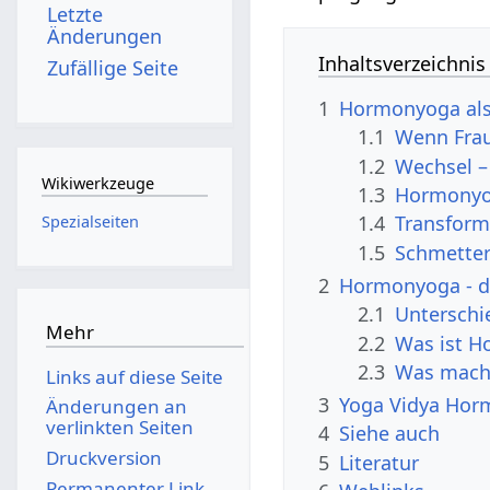
Letzte
Änderungen
Inhaltsverzeichnis
Zufällige Seite
1
Hormonyoga als
1.1
Wenn Frau
1.2
Wechsel –
Wikiwerkzeuge
1.3
Hormonyo
1.4
Transforma
Spezialseiten
1.5
Schmetter
2
Hormonyoga - di
2.1
Unterschi
Mehr
2.2
Was ist 
2.3
Was mach
Links auf diese Seite
3
Yoga Vidya Horm
Änderungen an
verlinkten Seiten
4
Siehe auch
Druckversion
5
Literatur
Permanenter Link