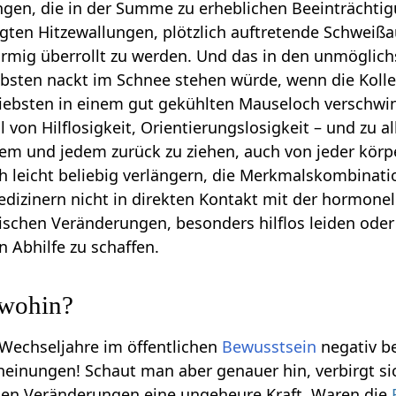
ngen, die in der Summe zu erheblichen Beeinträcht
tigten Hitzewallungen, plötzlich auftretende Schwei
örmig überrollt zu werden. Und das in den unmöglich
bsten nackt im Schnee stehen würde, wenn die Kolle
iebsten in einem gut gekühlten Mauseloch verschwin
hl von Hilflosigkeit, Orientierungslosigkeit – und zu
llem und jedem zurück zu ziehen, auch von jeder körp
ch leicht beliebig verlängern, die Merkmalskombinati
dizinern nicht in direkten Kontakt mit der hormone
lischen Veränderungen, besonders hilflos leiden oder
 Abhilfe zu schaffen.
 wohin?
 Wechseljahre im öffentlichen
Bewusstsein
negativ be
heinungen! Schaut man aber genauer hin, verbirgt si
chen Veränderungen eine ungeheure Kraft. Waren die