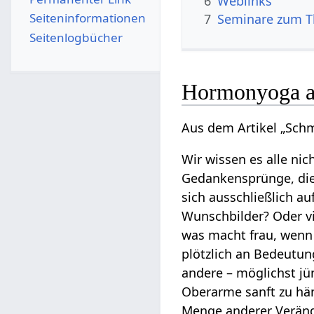
6
Weblinks
Seiten­­informationen
7
Seminare zum 
Seitenlogbücher
Hormonyoga a
Aus dem Artikel „Sch
Wir wissen es alle ni
Gedankensprünge, die
sich ausschließlich au
Wunschbilder? Oder vie
was macht frau, wenn d
plötzlich an Bedeutung
andere – möglichst jü
Oberarme sanft zu hä
Menge anderer Verände