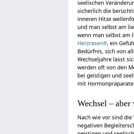
seelischen Veränderu
sicherlich die berüch
inneren Hitze wellenf
und man selbst am lie
wenn man selbst am l
Herzrasen
, ein Gefü
Bedürfnis, sich von a
Wechseljahre lässt si
werden oft von den Me
bei geistigen und see
mit Hormonpräparaten
Wechsel – aber
Nach wie vor sind die
negativen Begleitersc
geistigen und seelis