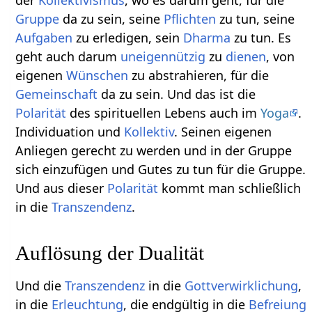
der
Kollektivismus
, wo es darum geht, für die
Gruppe
da zu sein, seine
Pflichten
zu tun, seine
Aufgaben
zu erledigen, sein
Dharma
zu tun. Es
geht auch darum
uneigennützig
zu
dienen
, von
eigenen
Wünschen
zu abstrahieren, für die
Gemeinschaft
da zu sein. Und das ist die
Polarität
des spirituellen Lebens auch im
Yoga
.
Individuation und
Kollektiv
. Seinen eigenen
Anliegen gerecht zu werden und in der Gruppe
sich einzufügen und Gutes zu tun für die Gruppe.
Und aus dieser
Polarität
kommt man schließlich
in die
Transzendenz
.
Auflösung der Dualität
Und die
Transzendenz
in die
Gottverwirklichung
,
in die
Erleuchtung
, die endgültig in die
Befreiung