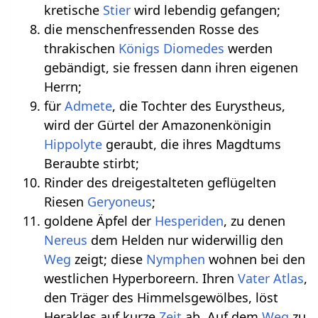
kretische
Stier
wird lebendig gefangen;
die menschenfressenden Rosse des
thrakischen
Königs
Diomedes
werden
gebändigt, sie fressen dann ihren eigenen
Herrn;
für
Admete
, die Tochter des Eurystheus,
wird der Gürtel der Amazonenkönigin
Hippolyte
geraubt, die ihres Magdtums
Beraubte stirbt;
Rinder des dreigestalteten geflügelten
Riesen
Geryoneus
;
goldene Äpfel der
Hesperiden
, zu denen
Nereus
dem Helden nur widerwillig den
Weg
zeigt; diese
Nymphen
wohnen bei den
westlichen Hyperboreern. Ihren
Vater
Atlas
,
den Träger des Himmelsgewölbes, löst
Herakles auf kurze
Zeit
ab. Auf dem
Weg
zu