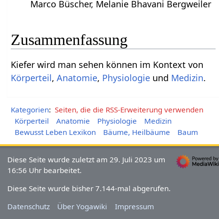
Marco Büscher, Melanie Bhavani Bergweiler
Zusammenfassung
Kiefer‏‎ wird man sehen können im Kontext von
Körperteil
,
Anatomie
,
Physiologie
und
Medizin
.
Kategorien
:
Seiten, die die RSS-Erweiterung verwenden
Körperteil
Anatomie
Physiologie
Medizin
Bewusst Leben Lexikon
Bäume, Heilbäume
Baum
Diese Seite wurde zuletzt am 29. Juli 2023 um
16:56 Uhr bearbeitet.
Diese Seite wurde bisher 7.144-mal abgerufen.
Datenschutz
Über Yogawiki
Impressum