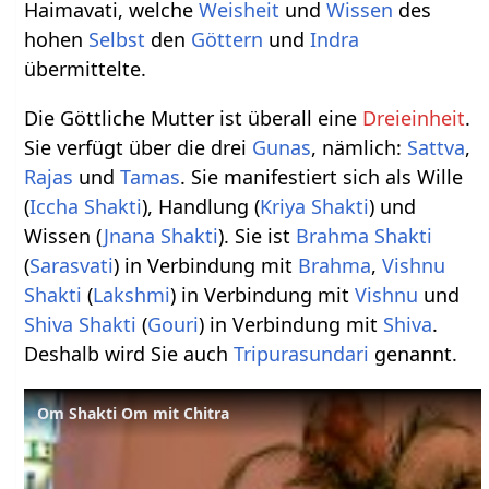
Haimavati, welche
Weisheit
und
Wissen
des
hohen
Selbst
den
Göttern
und
Indra
übermittelte.
Die Göttliche Mutter ist überall eine
Dreieinheit
.
Sie verfügt über die drei
Gunas
, nämlich:
Sattva
,
Rajas
und
Tamas
. Sie manifestiert sich als Wille
(
Iccha Shakti
), Handlung (
Kriya Shakti
) und
Wissen (
Jnana Shakti
). Sie ist
Brahma Shakti
(
Sarasvati
) in Verbindung mit
Brahma
,
Vishnu
Shakti
(
Lakshmi
) in Verbindung mit
Vishnu
und
Shiva Shakti
(
Gouri
) in Verbindung mit
Shiva
.
Deshalb wird Sie auch
Tripurasundari
genannt.
Om Shakti Om mit Chitra