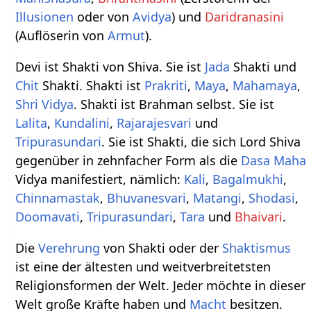
Illusionen
oder von
Avidya
) und
Daridranasini
(Auflöserin von
Armut
).
Devi ist Shakti von Shiva. Sie ist
Jada
Shakti und
Chit
Shakti. Shakti ist
Prakriti
,
Maya
,
Mahamaya
,
Shri
Vidya
. Shakti ist Brahman selbst. Sie ist
Lalita
,
Kundalini
,
Rajarajesvari
und
Tripurasundari
. Sie ist Shakti, die sich Lord Shiva
gegenüber in zehnfacher Form als die
Dasa
Maha
Vidya manifestiert, nämlich:
Kali
,
Bagalmukhi
,
Chinnamastak
,
Bhuvanesvari
,
Matangi
,
Shodasi
,
Doomavati
,
Tripurasundari
,
Tara
und
Bhaivari
.
Die
Verehrung
von Shakti oder der
Shaktismus
ist eine der ältesten und weitverbreitetsten
Religionsformen der Welt. Jeder möchte in dieser
Welt große Kräfte haben und
Macht
besitzen.