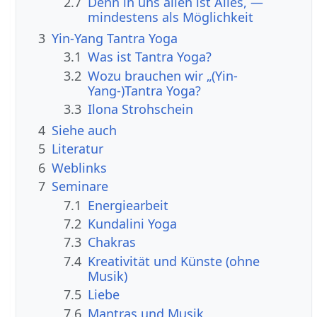
2.7
Denn in uns allen ist Alles, —
mindestens als Möglichkeit
3
Yin-Yang Tantra Yoga
3.1
Was ist Tantra Yoga?
3.2
Wozu brauchen wir „(Yin-
Yang-)Tantra Yoga?
3.3
Ilona Strohschein
4
Siehe auch
5
Literatur
6
Weblinks
7
Seminare
7.1
Energiearbeit
7.2
Kundalini Yoga
7.3
Chakras
7.4
Kreativität und Künste (ohne
Musik)
7.5
Liebe
7.6
Mantras und Musik