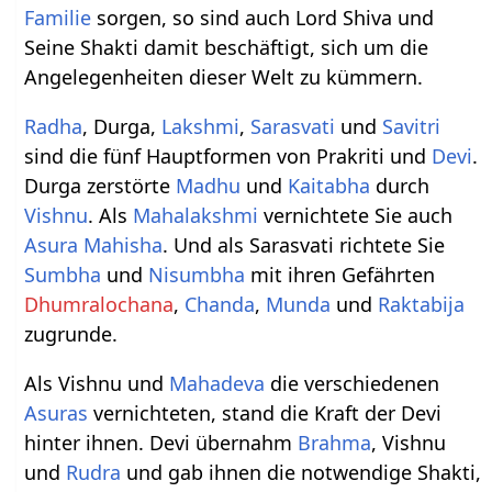
Familie
sorgen, so sind auch Lord Shiva und
Seine Shakti damit beschäftigt, sich um die
Angelegenheiten dieser Welt zu kümmern.
Radha
, Durga,
Lakshmi
,
Sarasvati
und
Savitri
sind die fünf Hauptformen von Prakriti und
Devi
.
Durga zerstörte
Madhu
und
Kaitabha
durch
Vishnu
. Als
Mahalakshmi
vernichtete Sie auch
Asura
Mahisha
. Und als Sarasvati richtete Sie
Sumbha
und
Nisumbha
mit ihren Gefährten
Dhumralochana
,
Chanda
,
Munda
und
Raktabija
zugrunde.
Als Vishnu und
Mahadeva
die verschiedenen
Asuras
vernichteten, stand die Kraft der Devi
hinter ihnen. Devi übernahm
Brahma
, Vishnu
und
Rudra
und gab ihnen die notwendige Shakti,