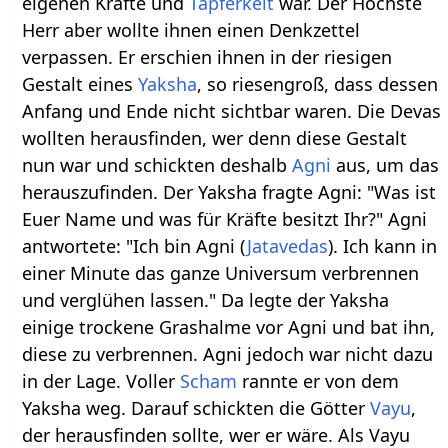
eigenen Kräfte und
Tapferkeit
war. Der Höchste
Herr aber wollte ihnen einen Denkzettel
verpassen. Er erschien ihnen in der riesigen
Gestalt eines
Yaksha
, so riesengroß, dass dessen
Anfang und Ende nicht sichtbar waren. Die Devas
wollten herausfinden, wer denn diese Gestalt
nun war und schickten deshalb
Agni
aus, um das
herauszufinden. Der Yaksha fragte Agni: "Was ist
Euer Name und was für Kräfte besitzt Ihr?" Agni
antwortete: "Ich bin Agni (
Jatavedas
). Ich kann in
einer Minute das ganze Universum verbrennen
und verglühen lassen." Da legte der Yaksha
einige trockene Grashalme vor Agni und bat ihn,
diese zu verbrennen. Agni jedoch war nicht dazu
in der Lage. Voller
Scham
rannte er von dem
Yaksha weg. Darauf schickten die Götter
Vayu
,
der herausfinden sollte, wer er wäre. Als Vayu