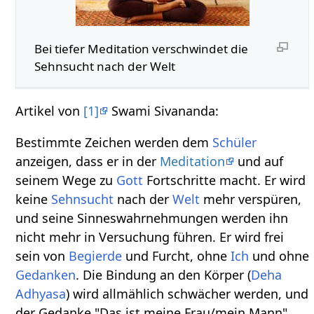
Bei tiefer Meditation verschwindet die
Sehnsucht nach der Welt
Artikel von
[1]
Swami Sivananda:
Bestimmte Zeichen werden dem
Schüler
anzeigen, dass er in der
Meditation
und auf
seinem Wege zu
Gott
Fortschritte macht. Er wird
keine
Sehnsucht
nach der
Welt
mehr verspüren,
und seine Sinneswahrnehmungen werden ihn
nicht mehr in Versuchung führen. Er wird frei
sein von
Begierde
und Furcht, ohne
Ich
und ohne
Gedanken
. Die Bindung an den Körper (
Deha
Adhyasa
) wird allmählich schwächer werden, und
der Gedanke "Das ist meine Frau/mein Mann",