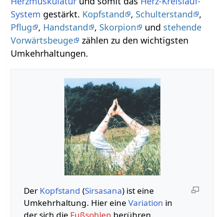
Herz
muskulatur
und somit das
Herz-Kreislauf-
System
gestärkt.
Kopfstand
,
Schulterstand
,
Pflug
,
Handstand
,
Skorpion
und
stehende
Vorwärtsbeuge
zählen zu den wichtigsten
Umkehrhaltungen.
Der
Kopfstand
(
Sirsasana
) ist eine
Umkehrhaltung. Hier eine
Variation
in
der sich die
Fußsohlen
berühren.