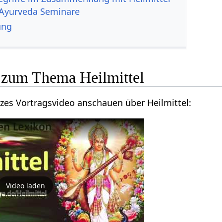
Ayurveda Seminare
ung
Hier kannst du ein kurzes Vortragsvideo anschauen über Heilmittel‏‎:
Video laden