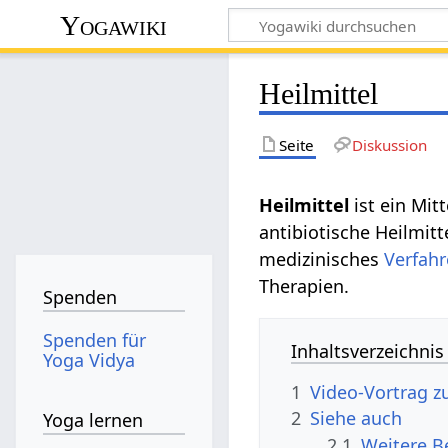
Yogawiki
Heilmittel
Seite
Diskussion
Heilmittel‏‎
ist ein Mitt
antibiotische Heilmit
medizinisches
Verfah
Therapien.
Spenden
Spenden für
Inhaltsverzeichnis
Yoga Vidya
1
2
Siehe auch
Yoga lernen
2.1