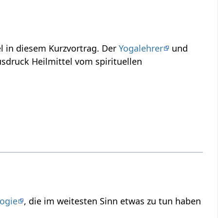
Heilmittel‏‎ - wie wird dieses Wort verwendet? Erfahre einiges über Heilmittel‏‎ in diesem Kurzvortrag. Der
Yogalehrer
und
ttel‏‎ vom spirituellen
ogie
, die im weitesten Sinn etwas zu tun haben