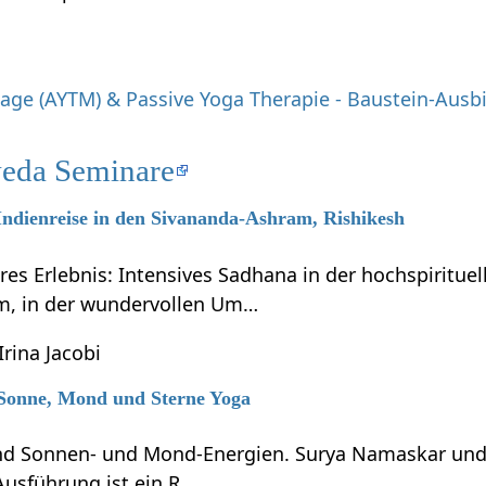
ge (AYTM) & Passive Yoga Therapie - Baustein-Ausb
eda Seminare
 Indienreise in den Sivananda-Ashram, Rishikesh
res Erlebnis: Intensives Sadhana in der hochspiritue
m, in der wundervollen Um…
Irina Jacobi
7 Sonne, Mond und Sterne Yoga
ind Sonnen- und Mond-Energien. Surya Namaskar un
Ausführung ist ein R…