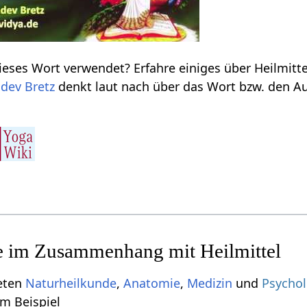
dev Bretz
denkt laut nach über das Wort bzw. den Ausdruck Heilmi
ieten
Naturheilkunde
,
Anatomie
,
Medizin
und
Psychol
‎, sind zum Beispiel