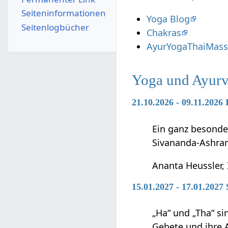
Seiten­­informationen
Yoga Blog
Seitenlogbücher
Chakras
AyurYogaThaiMassa
Yoga und Ayurv
21.10.2026 - 09.11.2026
Ein ganz besonde
Sivananda-Ashra
Ananta Heussler, 
15.01.2027 - 17.01.202
„Ha“ und „Tha“ s
Gebete und ihre 