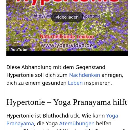
Video laden
YouTube
Diese Abhandlung mit dem Gegenstand
Hypertonie soll dich zum
Nachdenken
anregen,
dich zu einem gesunden
Leben
inspirieren.
Hypertonie – Yoga Pranayama hilft
Hypertonie ist Bluthochdruck. Wie kann
Yoga
Pranayama
, die Yoga
Atemübungen
helfen