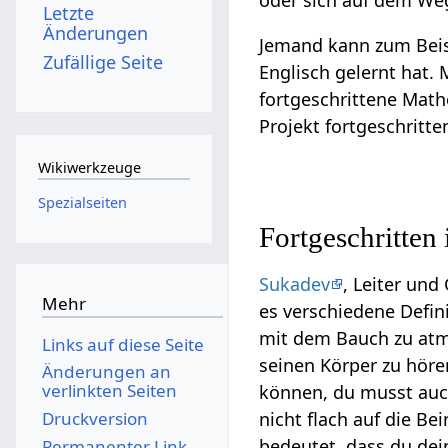
oder sich auf dem We
Letzte
Änderungen
Jemand kann zum Beisp
Zufällige Seite
Englisch gelernt hat.
fortgeschrittene Math
Projekt fortgeschritte
Wikiwerkzeuge
Spezialseiten
Fortgeschritten
Sukadev
, Leiter un
Mehr
es verschiedene Defin
mit dem Bauch zu atme
Links auf diese Seite
seinen Körper zu höre
Änderungen an
verlinkten Seiten
können, du musst auc
Druckversion
nicht flach auf die B
bedeutet, dass du dei
Permanenter Link