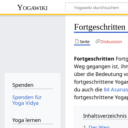
Yogawiki
Fortgeschritten
Seite
Diskussion
Fortgeschritten
Fort
Weg gegangen ist, ihn 
über die Bedeutung vo
fortgeschrittene Yoga
Spenden
du auch die
84 Asana
Spenden für
fortgeschrittene Yoga
Yoga Vidya
Inhaltsverzeichnis
Yoga lernen
1
Der Weg