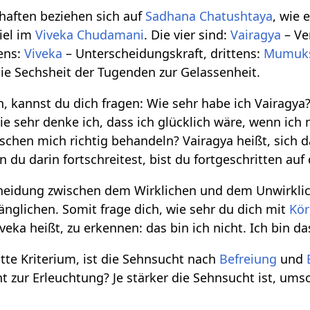
haften beziehen sich auf
Sadhana Chatushtaya
, wie 
iel im
Viveka Chudamani
. Die vier sind:
Vairagya
– Ve
ens:
Viveka
– Unterscheidungskraft, drittens:
Mumuks
ie Sechsheit der Tugenden zur Gelassenheit.
, kannst du dich fragen: Wie sehr habe ich Vairagya
 sehr denke ich, dass ich glücklich wäre, wenn ich 
chen mich richtig behandeln? Vairagya heißt, sich d
du darin fortschreitest, bist du fortgeschritten auf
scheidung zwischen dem Wirklichen und dem Unwirkli
glichen. Somit frage dich, wie sehr du dich mit
Kör
veka heißt, zu erkennen: das bin ich nicht. Ich bin da
te Kriterium, ist die Sehnsucht nach
Befreiung
und
ht zur Erleuchtung? Je stärker die Sehnsucht ist, ums