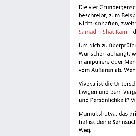
Die vier Grundeigensc
beschreibt, zum Beisp
Nicht-Anhaften, zweit
Samadhi Shat Kam
– d
Um dich zu überprüfen
Wünschen abhängt, wie
manipuliere oder Mens
vom Äußeren ab. Wenn 
Viveka ist die Unter
Ewigen und dem Vergän
und Persönlichkeit? Vi
Mumukshutva, das drit
tief ist deine Sehnsuc
Weg.