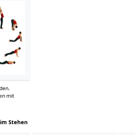
den.
en mit
 im Stehen