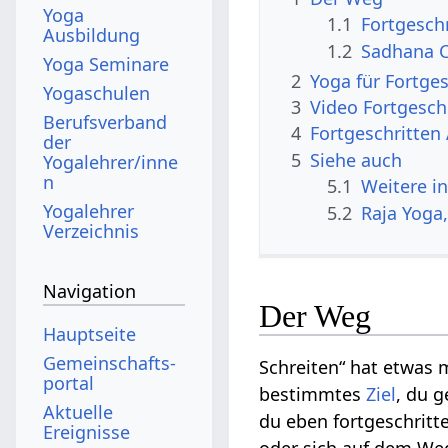
Yoga
1.1
Fortgesch
Ausbildung
1.2
Sadhana 
Yoga Seminare
2
Yoga für Fortge
Yogaschulen
3
Video Fortgesch
Berufsverband
4
Fortgeschritten
der
5
Siehe auch
Yogalehrer/inne
n
5.1
Weitere i
Yogalehrer
5.2
Raja Yoga
Verzeichnis
Navigation
Der Weg
Hauptseite
Gemeinschafts­
Schreiten“ hat etwas m
portal
bestimmtes
Ziel
, du g
Aktuelle
du eben fortgeschritt
Ereignisse