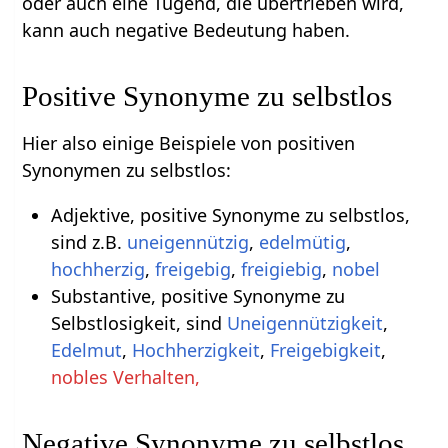
oder auch eine Tugend, die übertrieben wird,
kann auch negative Bedeutung haben.
Positive Synonyme zu selbstlos
Hier also einige Beispiele von positiven
Synonymen zu selbstlos:
Adjektive, positive Synonyme zu selbstlos,
sind z.B.
uneigennützig
,
edelmütig
,
hochherzig
,
freigebig
,
freigiebig
,
nobel
Substantive, positive Synonyme zu
Selbstlosigkeit, sind
Uneigennützigkeit
,
Edelmut
,
Hochherzigkeit
,
Freigebigkeit
,
nobles Verhalten,
Negative Synonyme zu selbstlos