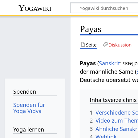
Yogawiki
Payas
Seite
Diskussion
Payas
(
Sanskrit
: पयस्
der männliche Same (
Deutsche übersetzt we
Spenden
Inhaltsverzeichnis
Spenden für
Yoga Vidya
1
Verschiedene Sc
2
Video zum Them
3
Ähnliche Sanskr
Yoga lernen
4
Weblink