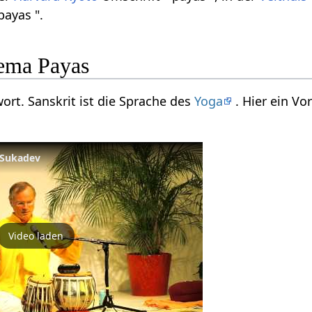
payas ".
ema Payas
wort. Sanskrit ist die Sprache des
Yoga
. Hier ein V
t Sukadev
Video laden