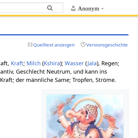
Anonym
Quelltext anzeigen
Versionsgeschichte
saft,
Kraft
;
Milch
(
Kshira
);
Wasser
(
Jala
), Regen;
stantiv, Geschlecht Neutrum, und kann ins
 Kraft; der männliche Same; Tropfen, Ströme.