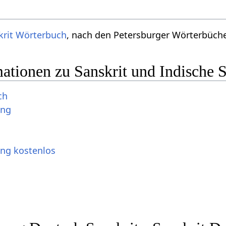
krit Wörterbuch
, nach den Petersburger Wörterbücher
ationen zu Sanskrit und Indische 
ch
ung
ung kostenlos