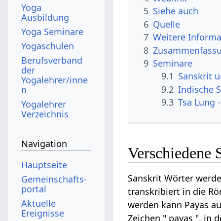
Yoga
5
Siehe auch
Ausbildung
6
Quelle
Yoga Seminare
7
Weitere Informa
Yogaschulen
8
Zusammenfassun
Berufsverband
9
Seminare
der
9.1
Sanskrit 
Yogalehrer/inne
9.2
Indische S
n
9.3
Tsa Lung -
Yogalehrer
Verzeichnis
Navigation
Verschiedene 
Hauptseite
Sanskrit Wörter werde
Gemeinschafts­
portal
transkribiert in die R
Aktuelle
werden kann Payas auf 
Ereignisse
Zeichen " payas ", in 