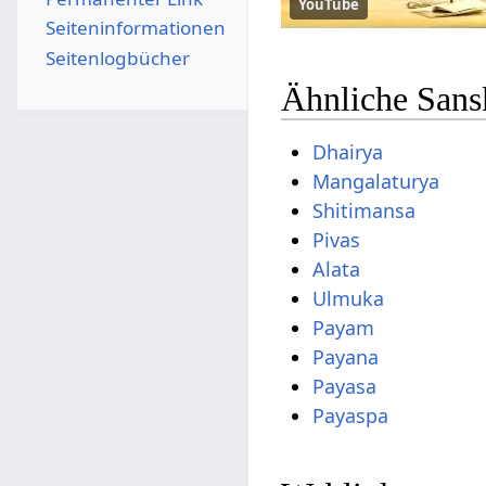
YouTube
Seiten­­informationen
Seitenlogbücher
Ähnliche Sans
Dhairya
Mangalaturya
Shitimansa
Pivas
Alata
Ulmuka
Payam
Payana
Payasa
Payaspa