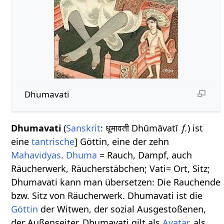
Dhumavati
Dhumavati
(
Sanskrit
: धूमावती Dhūmāvatī
f.
) ist
eine
tantrische
] Göttin, eine der zehn
Mahavidyas
.
Dhuma
= Rauch, Dampf, auch
Räucherwerk, Räucherstäbchen; Vati= Ort, Sitz;
Dhumavati kann man übersetzen: Die Rauchende
bzw. Sitz von Räucherwerk. Dhumavati ist die
Göttin
der Witwen, der sozial Ausgestoßenen,
der Außenseiter. Dhumavati gilt als
Avatar
, als