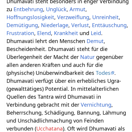
Dhumavati steht besonders in enger Verbindung
zu
Entbehrung
,
Unglück
,
Armut
,
Hoffnungslosigkeit
,
Verzweiflung
,
Unreinheit
,
Demütigung
,
Niederlage
,
Verlust
,
Enttäuschung
,
Frustration
,
Elend
,
Krankheit
und
Leid
.
Dhumavati lehrt den Menschen
Demut
,
Bescheidenheit. Dhumavati steht für die
Überlegenheit der Macht der
Natur
gegenüber
allen anderen Kräften und auch für die
(physische) Unüberwindbarkeit des
Todes
.
Dhumavati verfügt über ein erhebliches Ugra-
(gewalttätiges) Potential. In mittelalterlichen
Quellen des Tantra wird Dhumavati in
Verbindung gebracht mit der
Vernichtung
,
Beherrschung, Schädigung, Bannung, Lähmung
und Unschädlichmachung von Feinden
verbunden (
Ucchatana
). Oft wird Dhumavati als