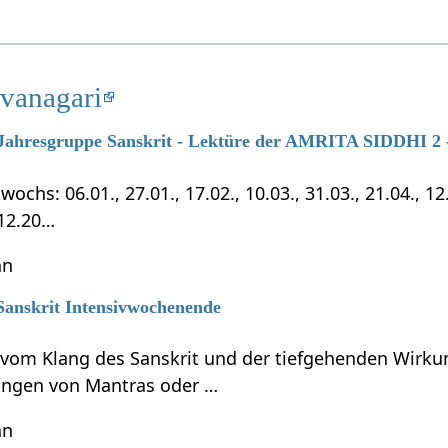
evanagari
7 Jahresgruppe Sanskrit - Lektüre der AMRITA SIDDHI 2 -
chs: 06.01., 27.01., 17.02., 10.03., 31.03., 21.04., 12.0
.12.20…
hn
 Sanskrit Intensivwochenende
t vom Klang des Sanskrit und der tiefgehenden Wirku
ungen von Mantras oder …
hn