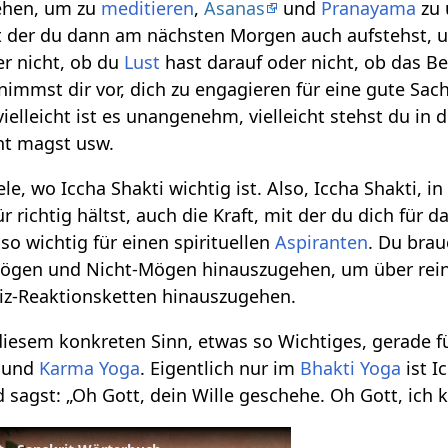
ehen, um zu
meditieren
,
Asanas
und
Pranayama
zu 
t der du dann am nächsten Morgen auch aufstehst, 
r nicht, ob du
Lust
hast darauf oder nicht, ob das Be
nimmst dir vor, dich zu engagieren für eine gute Sa
vielleicht ist es unangenehm, vielleicht stehst du in d
ht magst usw.
ele, wo Iccha Shakti wichtig ist. Also, Iccha Shakti, i
 richtig hältst, auch die Kraft, mit der du dich für d
 so wichtig für einen spirituellen
Aspiranten
. Du brau
 Mögen und Nicht-Mögen hinauszugehen, um über rei
z-Reaktionsketten hinauszugehen.
n diesem konkreten Sinn, etwas so Wichtiges, gerade 
und
Karma Yoga
. Eigentlich nur im
Bhakti Yoga
ist I
 sagst: „Oh Gott, dein Wille geschehe. Oh Gott, ich kan