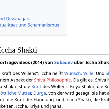
und Devanagari
itualitaet und Schamanismus
Iccha Shakti
Vortragsvideos (2014) von
Sukadev
über Iccha Shak
e Kraft des Willens“. Iccha heißt
Wunsch
,
Wille
. Und
S
inem Aspekt der
Shiva-Philosophie
. Da gilt es, Shiva
ha Shakti ist die
Kraft
des Wollens, Kriya Shakti, die Kr
öttliche Mutter
,
Durga
, von der wird gesagt, sie hat 
kti, die Kraft der Handlung, und Jnana Shakti, die Kra
gkeiten, Iccha, Kriya und Jnana.