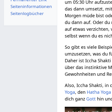
um 05:30 Uhr aufzust
Seiten­­informationen
das dann umsetzt, mi
Seitenlogbücher
Morgen müde bist ode
du dann auf. Oder du 
auf etwas verzichten, 
selbst wenn du es nic
So gibt es viele Beispi
umzusetzen, was du für
Daher ist Iccha Shakti
über das instinktive
Gewohnheiten und Rei
Also, Iccha Shakti, i
Yoga
, den
Hatha Yoga
dich ganz
Gott
hin und