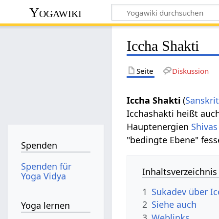
Yogawiki
Iccha Shakti
Seite
Diskussion
Iccha Shakti
(
Sanskri
Icchashakti heißt auc
Hauptenergien
Shivas
"bedingte Ebene" fesse
Spenden
Spenden für
Inhaltsverzeichnis
Yoga Vidya
1
Sukadev über Ic
2
Siehe auch
Yoga lernen
3
Weblinks