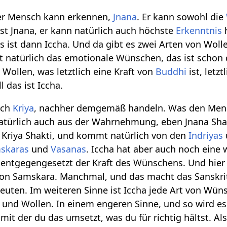
der Mensch kann erkennen,
Jnana
. Er kann sowohl die
ist Jnana, er kann natürlich auch höchste
Erkenntnis
s ist dann Iccha. Und da gibt es zwei Arten von Woll
 natürlich das emotionale Wünschen, das ist schon d
Wollen, was letztlich eine Kraft von
Buddhi
ist, letz
l das ist Iccha.
ich
Kriya
, nachher demgemäß handeln. Was den Mensc
atürlich auch aus der Wahrnehmung, eben Jnana Sha
 Kriya Shakti, und kommt natürlich von den
Indriyas
skaras
und
Vasanas
. Iccha hat aber auch noch eine 
 entgegengesetzt der Kraft des Wünschens. Und hier 
on Samskara. Manchmal, und das macht das Sanskrit 
euten. Im weiteren Sinne ist Iccha jede Art von Wüns
nd Wollen. In einem engeren Sinne, und so wird es 
, mit der du das umsetzt, was du für richtig hältst. 