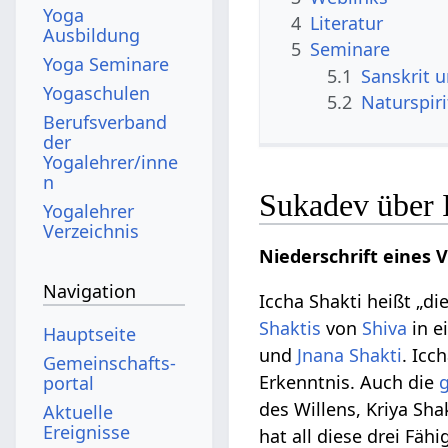
Yoga
4
Literatur
Ausbildung
5
Seminare
Yoga Seminare
5.1
Sanskrit 
Yogaschulen
5.2
Naturspir
Berufsverband
der
Yogalehrer/inne
n
Sukadev über 
Yogalehrer
Verzeichnis
Niederschrift eines 
Navigation
Iccha Shakti heißt „di
Shaktis
von
Shiva
in e
Hauptseite
und
Jnana Shakti
. Icc
Gemeinschafts­
Erkenntnis. Auch die
g
portal
des Willens, Kriya Sha
Aktuelle
Ereignisse
hat all diese drei Fähi