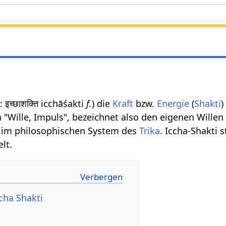
t
: इच्छाशक्ति icchāśakti
f.
) die
Kraft
bzw.
Energie
(
Shakti
)
h "Wille, Impuls", bezeichnet also den eigenen Wille
im philosophischen System des
Trika
. Iccha-Shakti 
lt.
cha Shakti