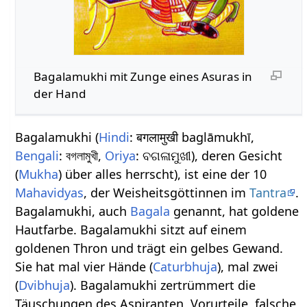
Bagalamukhi mit Zunge eines Asuras in
der Hand
Bagalamukhi (
Hindi
: बगलामुखी baglāmukhī,
Bengali
: বগলামুখী,
Oriya
: ବଗଳାମୁଖୀ), deren Gesicht
(
Mukha
) über alles herrscht), ist eine der 10
Mahavidyas
, der Weisheitsgöttinnen im
Tantra
.
Bagalamukhi, auch
Bagala
genannt, hat goldene
Hautfarbe. Bagalamukhi sitzt auf einem
goldenen Thron und trägt ein gelbes Gewand.
Sie hat mal vier Hände (
Caturbhuja
), mal zwei
(
Dvibhuja
). Bagalamukhi zertrümmert die
Täuschungen des Aspiranten, Vorurteile, falsche