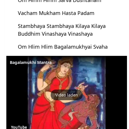
Om Hlrim Hlrim Sarva Dushtanam
Vacham Mukham Hasta Padam
Stambhaya Stambhaya Kilaya Kilaya
Buddhim Vinashaya Vinashaya
Om Hlim Hlim Bagalamukhyai Svaha
Bagalamukhi Mantra
Video laden
YouTube