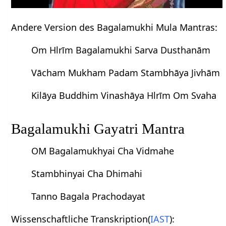
Andere Version des Bagalamukhi Mula Mantras:
Om Hlrīm Bagalamukhi Sarva Dusthanām
Vācham Mukham Padam Stambhāya Jivhām
Kilāya Buddhim Vinashāya Hlrīm Om Svaha
Bagalamukhi Gayatri Mantra
OM Bagalamukhyai Cha Vidmahe
Stambhinyai Cha Dhimahi
Tanno Bagala Prachodayat
Wissenschaftliche Transkription(
IAST
):