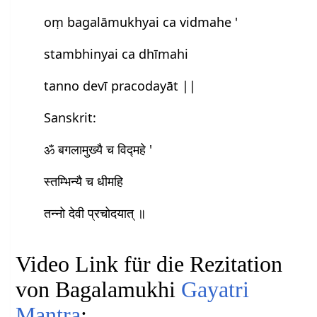
oṃ bagalāmukhyai ca vidmahe '
stambhinyai ca dhīmahi
tanno devī pracodayāt ||
Sanskrit:
ॐ बगलामुख्यै च विद्महे '
स्तम्भिन्यै च धीमहि
तन्नो देवी प्रचोदयात् ॥
Video Link für die Rezitation
von Bagalamukhi
Gayatri
Mantra
: