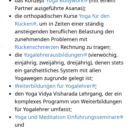
das Konzept
Yoga Bodywork
(mit einem
Partner ausgeführte Asanas);
die orthopädischen Kurse
Yoga für den
Rücken
, um in Zeiten einer ständig
ansteigenden beruflichen Belastung den
zunehmenden Problemen mit
Rückenschmerzen
Rechnung zu tragen;
die
Yogalehrerausbildungen
(vierwöchig,
einjährig, zweijährig, dreijährig), denen stets
ein ganzheitliches System mit allen
Yogawegen zugrunde gelegt ist;
Weiterbildungen für Yogalehrer
;
den Yoga Vidya Visharada Lehrgang, der ein
komplexes Programm von Weiterbildungen
für Yogalehrer umfasst;
Yoga und Meditation Einführungsseminare
und