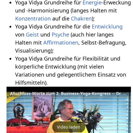
Yoga Vidya Grundreihe für
Energie
-Erweckung
und -Harmonisierung (langes Halten mit
Konzentration
auf die
Chakren
);
Yoga Vidya Grundreihe für die
Entwicklung
von
Geist
und
Psyche
(auch hier langes
Halten mit
Affirmationen
, Selbst-Befragung,
Visualisierung);
Yoga Vidya Grundreihe für Flexibilität und
körperliche Entwicklung (mit vielen
Variationen und gelegentlichem Einsatz von
Hilfsmitteln).
Abschluss-Worte zum 2. Business-Yoga-Kongress -- Dr. Kugler und Sukadev Bretz
Video laden