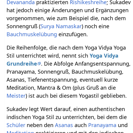
Devananda
praktizierten
Rishikeshreihe
; Sukadev
hat jedoch einige Änderungen und Ergänzungen
vorgenommen, wie zum Beispiel die, nach dem
Sonnengruß (
Surya Namaskar
) noch eine
Bauchmuskelübung
einzufügen.
Die Reihenfolge, die nach dem Yoga Vidya Yoga
Stil unterrichtet wird, nennt sich
Yoga Vidya
Grundreihe
. Die Abfolge Anfangsentspannung,
Pranayama, Sonnengruß, Bauchmuskelübung,
Asanas, Tiefenentspannung, eventuell kurze
Meditation, Mantra & Om (plus Gruß an die
Meister
) ist auch bei diesem Yogastil geblieben.
Sukadev legt Wert darauf, einen authentischen
indischen Yoga Stil zu unterrichten, bei dem die
Schüler
neben den
Asanas
auch
Pranayama
und
Meditation
praktizieren und mit den indischen