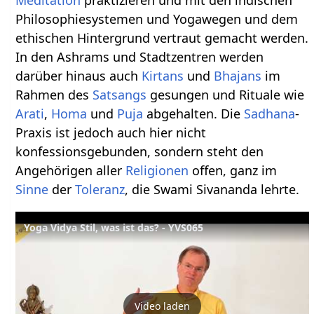
Philosophiesystemen und Yogawegen und dem
ethischen Hintergrund vertraut gemacht werden.
In den Ashrams und Stadtzentren werden
darüber hinaus auch
Kirtans
und
Bhajans
im
Rahmen des
Satsangs
gesungen und Rituale wie
Arati
,
Homa
und
Puja
abgehalten. Die
Sadhana
-
Praxis ist jedoch auch hier nicht
konfessionsgebunden, sondern steht den
Angehörigen aller
Religionen
offen, ganz im
Sinne
der
Toleranz
, die Swami Sivananda lehrte.
Yoga Vidya Stil, was ist das? - YVS065
Video laden