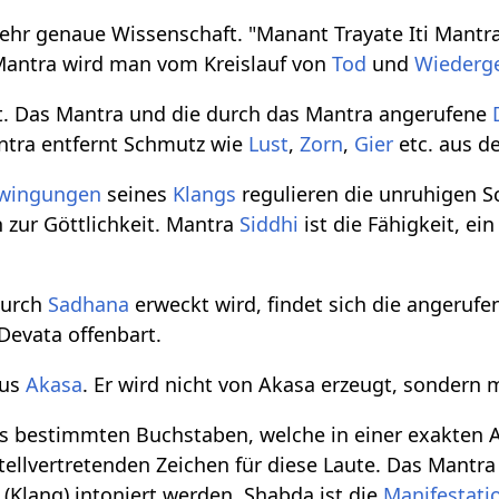
sehr genaue Wissenschaft. "Manant Trayate Iti Mant
Mantra wird man vom Kreislauf von
Tod
und
Wiederg
it. Das Mantra und die durch das Mantra angerufene
tra entfernt Schmutz wie
Lust
,
Zorn
,
Gier
etc. aus 
wingungen
seines
Klangs
regulieren die unruhigen 
n zur Göttlichkeit. Mantra
Siddhi
ist die Fähigkeit, e
urch
Sadhana
erweckt wird, findet sich die angerufe
 Devata offenbart.
us
Akasa
. Er wird nicht von Akasa erzeugt, sondern m
s bestimmten Buchstaben, welche in einer exakten A
tellvertretenden Zeichen für diese Laute. Das Mant
(Klang) intoniert werden. Shabda ist die
Manifestati