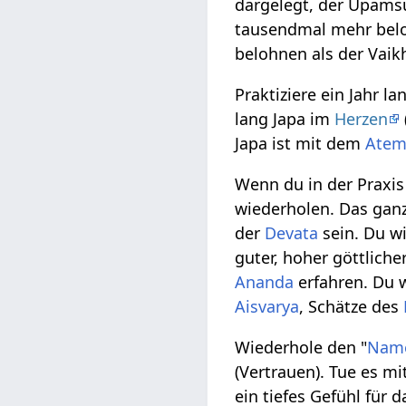
dargelegt, der Upams
tausendmal mehr beloh
belohnen als der Vaikh
Praktiziere ein Jahr la
lang Japa im
Herzen
Japa ist mit dem
Ate
Wenn du in der Praxis
wiederholen. Das ganz
der
Devata
sein. Du w
guter, hoher göttliche
Ananda
erfahren. Du 
Aisvarya
, Schätze des
Wiederhole den "
Nam
(Vertrauen). Tue es mi
ein tiefes Gefühl für