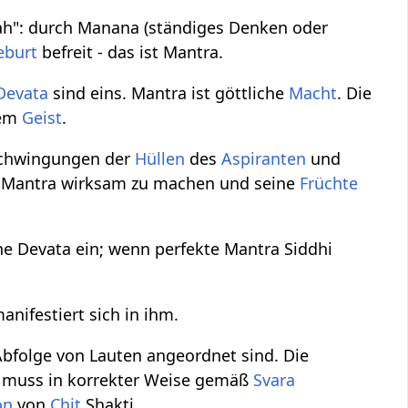
rah": durch Manana (ständiges Denken oder
eburt
befreit - das ist Mantra.
Devata
sind eins. Mantra ist göttliche
Macht
. Die
dem
Geist
.
Schwingungen der
Hüllen
des
Aspiranten
und
in Mantra wirksam zu machen und seine
Früchte
ne Devata ein; wenn perfekte Mantra Siddhi
anifestiert sich in ihm.
bfolge von Lauten angeordnet sind. Die
ra muss in korrekter Weise gemäß
Svara
on
von
Chit
Shakti.