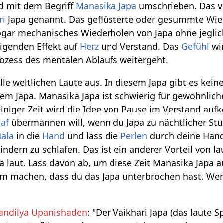
rd mit dem Begriff
Manasika
Japa
umschrieben. Das v
ri
Japa genannt. Das geflüsterte oder gesummte Wi
ogar mechanisches Wiederholen von Japa ohne jegli
nigenden Effekt auf
Herz
und Verstand. Das
Gefühl
wir
zess des mentalen Ablaufs weitergeht.
alle weltlichen Laute aus. In diesem Japa gibt es kein
utem Japa. Manasika Japa ist schwierig für gewöhnlich
iniger Zeit wird die Idee von Pause im Verstand au
laf
übermannen will, wenn du Japa zu nächtlicher St
ala
in die
Hand
und lass die
Perlen
durch deine Hand
indern zu schlafen. Das ist ein anderer Vorteil von l
 laut. Lass davon ab, um diese Zeit Manasika Japa a
m machen, dass du das Japa unterbrochen hast. Wen
andilya Upanishaden
: "Der Vaikhari Japa (das laute 