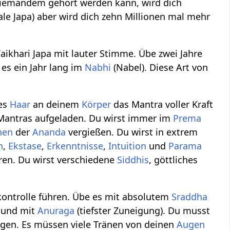
niemandem gehört werden kann, wird dich
le Japa) aber wird dich zehn Millionen mal mehr
- Vaikhari Japa mit lauter Stimme. Übe zwei Jahre
e es ein Jahr lang im
Nabhi
(Nabel). Diese Art von
des
Haar
an deinem
Körper
das Mantra voller Kraft
Mantras aufgeladen. Du wirst immer im
Prema
nen
der
Ananda
vergießen. Du wirst in extrem
n
,
Ekstase
,
Erkenntnisse
,
Intuition
und
Parama
ren. Du wirst verschiedene
Siddhis
, göttliches
nkontrolle führen. Übe es mit absolutem
Sraddha
) und mit
Anuraga
(tiefster Zuneigung). Du musst
gen. Es müssen viele Tränen von deinen
Augen