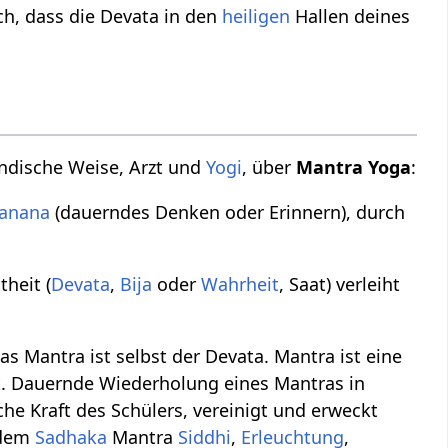
ch, dass die Devata in den
heiligen
Hallen deines
 indische Weise, Arzt und
Yogi
, über
Mantra Yoga
:
anana
(dauerndes Denken oder Erinnern), durch
theit (
Devata
,
Bija
oder
Wahrheit
, Saat) verleiht
as Mantra ist selbst der Devata. Mantra ist eine
. Dauernde Wiederholung eines Mantras in
che Kraft des Schülers, vereinigt und erweckt
t dem
Sadhaka
Mantra
Siddhi
,
Erleuchtung
,