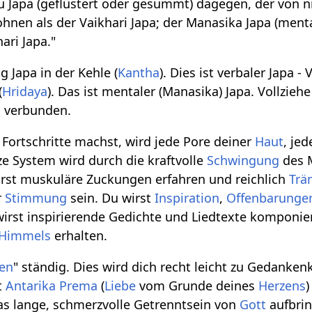
u Japa (geflüstert oder gesummt) dagegen, der von 
nen als der Vaikhari Japa; der Manasika Japa (menta
ari Japa."
ng Japa in der Kehle (
Kantha
). Dies ist verbaler Japa 
(
Hridaya
). Das ist mentaler (Manasika) Japa. Vollzieh
m
verbunden.
 Fortschritte machst, wird jede Pore deiner
Haut
, je
e System wird durch die kraftvolle
Schwingung
des 
irst muskuläre Zuckungen erfahren und reichlich
Trä
r
Stimmung
sein. Du wirst
Inspiration
,
Offenbarunge
wirst inspirierende Gedichte und Liedtexte komponie
Himmels
erhalten.
en
" ständig. Dies wird dich recht leicht zu Gedanke
t
Antarika
Prema
(
Liebe
vom Grunde deines
Herzens
 das lange, schmerzvolle Getrenntsein von
Gott
aufbrin