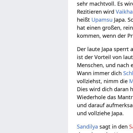
sehr machtvoll. Es wi
Rezitieren wird
Vaikha
heißt
Upamsu
Japa. S
hat einen großen, rei
kommen, wenn der Pro
Der laute Japa sperrt 
ist der Vorteil von la
Menschen, und nach e
Wann immer dich
Sch
vollziehst, nimm die
M
Dies wird dich daran h
Wiederhole das Mantra
und darauf aufmerksa
und vollziehe Japa.
Sandilya
sagt in den
S