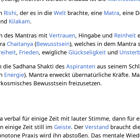
en
Rishi
, der es in die
Welt
brachte, eine
Matra
, eine 
 und
Kilakam
.
n des Mantras mit
Vertrauen
, Hingabe und
Reinheit
e
tra
Chaitanya
(
Bewusstsein
), welches in dem Mantra
reiheit
,
Frieden
, ewigliche
Glückseligkeit
und
Unsterb
h die Sadhana Shakti des
Aspiranten
aus seinem Schl
on
Energie
). Mantra erweckt übernatürliche Kräfte. M
kosmisches Bewusstsein freizusetzen.
a
verbal für einige Zeit mit lauter Stimme, dann für e
 einige Zeit still im
Geiste
. Der
Verstand
braucht di
notone Praxis wird ihn abstoßen. Das mentale Wiede