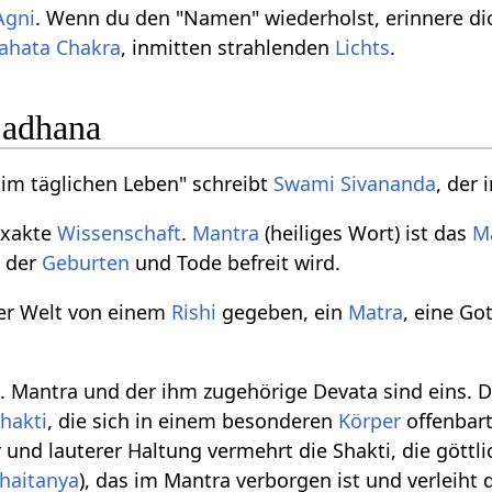
Agni
. Wenn du den "Namen" wiederholst, erinnere di
ahata Chakra
, inmitten strahlenden
Lichts
.
Sadhana
im täglichen Leben" schreibt
Swami Sivananda
, der
exakte
Wissenschaft
.
Mantra
(heiliges Wort) ist das
M
d
der
Geburten
und Tode befreit wird.
er Welt von einem
Rishi
gegeben, ein
Matra
, eine Got
h. Mantra und der ihm zugehörige Devata sind eins. D
hakti
, die sich in einem besonderen
Körper
offenbart
 und lauterer Haltung vermehrt die Shakti, die göttli
haitanya
), das im Mantra verborgen ist und verleih