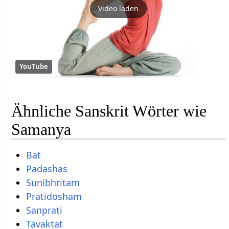
Video laden
YouTube
Ähnliche Sanskrit Wörter wie
Samanya
Bat
Padashas
Sunibhritam
Pratidosham
Sanprati
Tavaktat