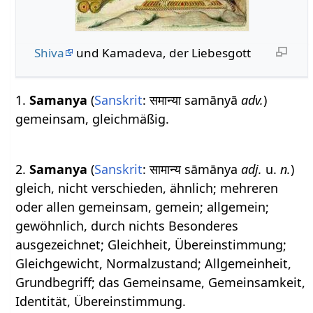
Shiva
und Kamadeva, der Liebesgott
1.
Samanya
(
Sanskrit
: समान्या samānyā
adv.
)
gemeinsam, gleichmäßig.
2.
Samanya
(
Sanskrit
: सामान्य sāmānya
adj.
u.
n.
)
gleich, nicht verschieden, ähnlich; mehreren
oder allen gemeinsam, gemein; allgemein;
gewöhnlich, durch nichts Besonderes
ausgezeichnet; Gleichheit, Übereinstimmung;
Gleichgewicht, Normalzustand; Allgemeinheit,
Grundbegriff; das Gemeinsame, Gemeinsamkeit,
Identität, Übereinstimmung.