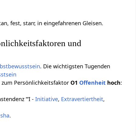
n, fest, starr, in eingefahrenen Gleisen.
nlichkeitsfaktoren und
elbstbewusstsein
. Die wichtigsten Tugenden
stsein
 zum Persönlichkeitsfaktor
O1
Offenheit
hoch
:
tendenz ‘‘‘I -
Initiative
,
Extravertiertheit
,
sha
.