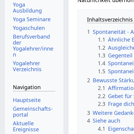
Yoga
Ausbildung
Yoga Seminare
Inhaltsverzeichnis
Yogaschulen
1
Spontaneität -
Berufsverband
1.1
Ähnliche 
der
1.2
Ausgleich
Yogalehrer/inne
n
1.3
Gegenteil
Yogalehrer
1.4
Spontanei
Verzeichnis
1.5
Spontanei
2
Bewusste Stärku
Navigation
2.1
Affirmati
2.2
Gebet für
Hauptseite
2.3
Frage dic
Gemeinschafts­
3
Weitere Gedank
portal
4
Siehe auch
Aktuelle
4.1
Eigenscha
Ereignisse