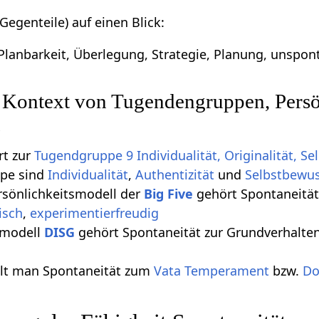
egenteile) auf einen Blick:
Planbarkeit, Überlegung, Strategie, Planung, unsponta
 Kontext von Tugendengruppen, Persö
n
rt zur
Tugendgruppe 9 Individualität, Originalität, S
ppe sind
Individualität
,
Authentizität
und
Selbstbewus
rsönlichkeitsmodell der
Big Five
gehört Spontaneität
isch
,
experimentierfreudig
smodell
DISG
gehört Spontaneität zur Grundverhaltens
lt man Spontaneität zum
Vata
Temperament
bzw.
Do