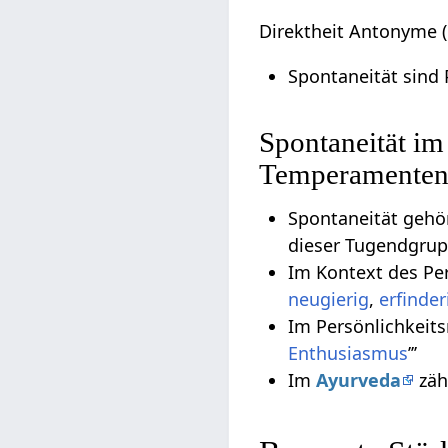
Direktheit Antonyme (G
Spontaneität sind 
Spontaneität im
Temperamente
Spontaneität gehö
dieser Tugendgru
Im Kontext des Pe
neugierig
,
erfinder
Im Persönlichkeit
Enthusiasmus
’’’
Im
Ayurveda
zäh