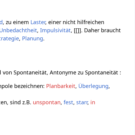
d
, zu einem
Laster
, einer nicht hilfreichen
Unbedachtheit
,
Impulsivität
, [[]]. Daher braucht
trategie
,
Planung
.
il von Spontaneität, Antonyme zu Spontaneität :
enpole bezeichnen:
Planbarkeit
,
Überlegung
,
en, sind z.B.
unspontan
,
fest
,
starr
,
in