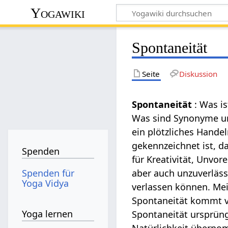
Yogawiki
Spontaneität
Seite
Diskussion
Spontaneität
: Was i
Was sind Synonyme un
ein plötzliches Hande
gekennzeichnet ist, 
Spenden
für Kreativität, Unvo
Spenden für
aber auch unzuverläs
Yoga Vidya
verlassen können. Mei
Spontaneität kommt vom
Yoga lernen
Spontaneität ursprüng
Natürlichkeit übern