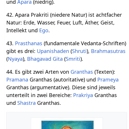
und
Apara
(niedrig).
42. Apara Prakriti (niedere Natur) ist achtfacher
Natur: Erde, Wasser, Feuer, Luft, Äther, Geist,
Intellekt und
Ego
.
43.
Prasthanas
(fundamentale Vedanta-Schriften)
gibt es drei:
Upanishaden
(
Shruti
),
Brahmasutras
(
Nyaya
),
Bhagavad Gita
(
Smriti
).
44. Es gibt zwei Arten von
Granthas
(Texten):
Pramana
Granthas (autoritative) und
Prameya
Granthas (argumentative). Diese sind jeweils
unterteilt in zwei Bereiche:
Prakriya
Granthas
und
Shastra
Granthas.