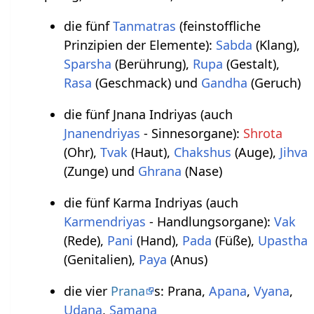
die fünf
Tanmatras
(feinstoffliche
Prinzipien der Elemente):
Sabda
(Klang),
Sparsha
(Berührung),
Rupa
(Gestalt),
Rasa
(Geschmack) und
Gandha
(Geruch)
die fünf Jnana Indriyas (auch
Jnanendriyas
- Sinnesorgane):
Shrota
(Ohr),
Tvak
(Haut),
Chakshus
(Auge),
Jihva
(Zunge) und
Ghrana
(Nase)
die fünf Karma Indriyas (auch
Karmendriyas
- Handlungsorgane):
Vak
(Rede),
Pani
(Hand),
Pada
(Füße),
Upastha
(Genitalien),
Paya
(Anus)
die vier
Prana
s: Prana,
Apana
,
Vyana
,
Udana
,
Samana