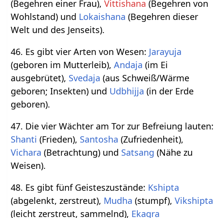
(Begehren einer Frau),
Vittishana
(Begehren von
Wohlstand) und
Lokaishana
(Begehren dieser
Welt und des Jenseits).
46. Es gibt vier Arten von Wesen:
Jarayuja
(geboren im Mutterleib),
Andaja
(im Ei
ausgebrütet),
Svedaja
(aus Schweiß/Wärme
geboren; Insekten) und
Udbhijja
(in der Erde
geboren).
47. Die vier Wächter am Tor zur Befreiung lauten:
Shanti
(Frieden),
Santosha
(Zufriedenheit),
Vichara
(Betrachtung) und
Satsang
(Nähe zu
Weisen).
48. Es gibt fünf Geisteszustände:
Kshipta
(abgelenkt, zerstreut),
Mudha
(stumpf),
Vikshipta
(leicht zerstreut, sammelnd),
Ekagra