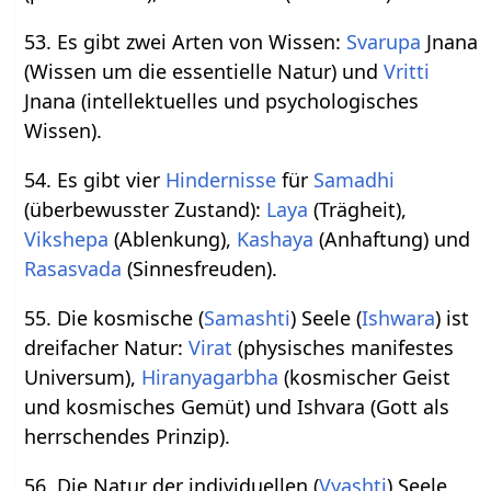
53. Es gibt zwei Arten von Wissen:
Svarupa
Jnana
(Wissen um die essentielle Natur) und
Vritti
Jnana (intellektuelles und psychologisches
Wissen).
54. Es gibt vier
Hindernisse
für
Samadhi
(überbewusster Zustand):
Laya
(Trägheit),
Vikshepa
(Ablenkung),
Kashaya
(Anhaftung) und
Rasasvada
(Sinnesfreuden).
55. Die kosmische (
Samashti
) Seele (
Ishwara
) ist
dreifacher Natur:
Virat
(physisches manifestes
Universum),
Hiranyagarbha
(kosmischer Geist
und kosmisches Gemüt) und Ishvara (Gott als
herrschendes Prinzip).
56. Die Natur der individuellen (
Vyashti
) Seele