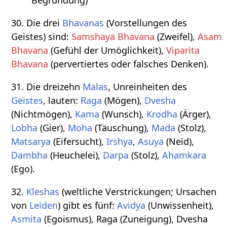
30. Die drei
Bhavanas
(Vorstellungen des
Geistes) sind:
Samshaya Bhavana
(Zweifel),
Asam
Bhavana
(Gefühl der Umöglichkeit),
Viparita
Bhavana
(pervertiertes oder falsches Denken).
31. Die dreizehn
Malas
, Unreinheiten des
Geistes
, lauten:
Raga
(Mögen),
Dvesha
(Nichtmögen),
Kama
(Wunsch),
Krodha
(Ärger),
Lobha
(Gier),
Moha
(Täuschung),
Mada
(Stolz),
Matsarya
(Eifersucht),
Irshya
,
Asuya
(Neid),
Dambha
(Heuchelei),
Darpa
(Stolz),
Ahamkara
(Ego).
32.
Kleshas
(weltliche Verstrickungen; Ursachen
von
Leiden
) gibt es fünf:
Avidya
(Unwissenheit),
Asmita
(Egoismus), Raga (Zuneigung), Dvesha