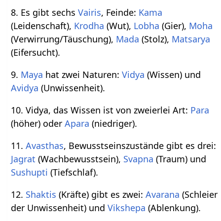
8. Es gibt sechs
Vairis
, Feinde:
Kama
(Leidenschaft),
Krodha
(Wut),
Lobha
(Gier),
Moha
(Verwirrung/Täuschung),
Mada
(Stolz),
Matsarya
(Eifersucht).
9.
Maya
hat zwei Naturen:
Vidya
(Wissen) und
Avidya
(Unwissenheit).
10. Vidya, das Wissen ist von zweierlei Art:
Para
(höher) oder
Apara
(niedriger).
11.
Avasthas
, Bewusstseinszustände gibt es drei:
Jagrat
(Wachbewusstsein),
Svapna
(Traum) und
Sushupti
(Tiefschlaf).
12.
Shaktis
(Kräfte) gibt es zwei:
Avarana
(Schleier
der Unwissenheit) und
Vikshepa
(Ablenkung).