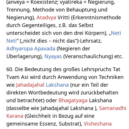
(anveya = Koexistenz; vyatireka = Negierung,
Trennung, Methode von Behauptung und
Negierung),
Atadvya
Vritti (Erkenntnismethode
durch Gegenteiliges, z.B. das Selbst
unterscheidet sich von den drei Körpern), „
Neti
Neti
“ („nicht dies – nicht das“)-Lehrsatz,
Adhyaropa
Apavada
(Negieren der
Überlagerung),
Nyayas
(Veranschaulichung) etc.
60. Die Bedeutung des großes Lehrspruchs Tat
Tvam Asi wird durch Anwendung von Techniken
wie
Jahadajahal
Lakshana
(nur ein Teil der
direkten Wortbedeutung wird zurückbehalten
und betrachtet) oder
Bhagatyaga
Lakshana
(dasselbe wie Jahadajahal Lakshana ),
Samanadhi
Karana
(Gleichheit in Bezug auf eine
gemeinsame Essenz, Substrat),
Visheshana