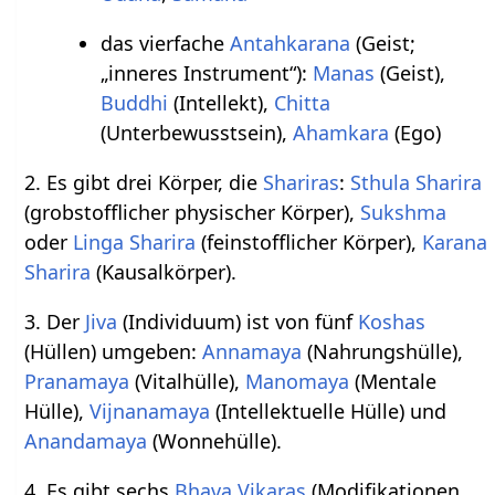
das vierfache
Antahkarana
(Geist;
„inneres Instrument“):
Manas
(Geist),
Buddhi
(Intellekt),
Chitta
(Unterbewusstsein),
Ahamkara
(Ego)
2. Es gibt drei Körper, die
Shariras
:
Sthula Sharira
(grobstofflicher physischer Körper),
Sukshma
oder
Linga Sharira
(feinstofflicher Körper),
Karana
Sharira
(Kausalkörper).
3. Der
Jiva
(Individuum) ist von fünf
Koshas
(Hüllen) umgeben:
Annamaya
(Nahrungshülle),
Pranamaya
(Vitalhülle),
Manomaya
(Mentale
Hülle),
Vijnanamaya
(Intellektuelle Hülle) und
Anandamaya
(Wonnehülle).
4. Es gibt sechs
Bhava
Vikaras
(Modifikationen