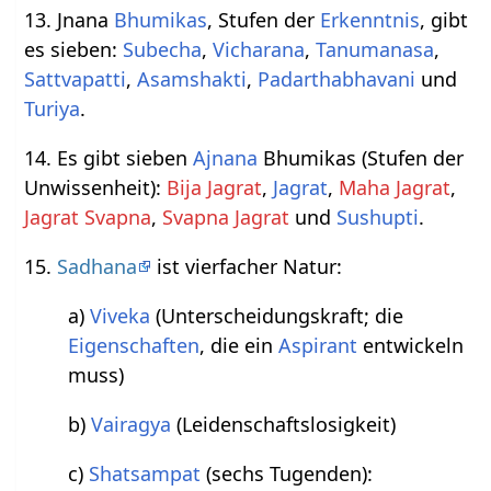
13. Jnana
Bhumikas
, Stufen der
Erkenntnis
, gibt
es sieben:
Subecha
,
Vicharana
,
Tanumanasa
,
Sattvapatti
,
Asamshakti
,
Padarthabhavani
und
Turiya
.
14. Es gibt sieben
Ajnana
Bhumikas (Stufen der
Unwissenheit):
Bija Jagrat
,
Jagrat
,
Maha Jagrat
,
Jagrat Svapna
,
Svapna Jagrat
und
Sushupti
.
15.
Sadhana
ist vierfacher Natur:
a)
Viveka
(Unterscheidungskraft; die
Eigenschaften
, die ein
Aspirant
entwickeln
muss)
b)
Vairagya
(Leidenschaftslosigkeit)
c)
Shatsampat
(sechs Tugenden):