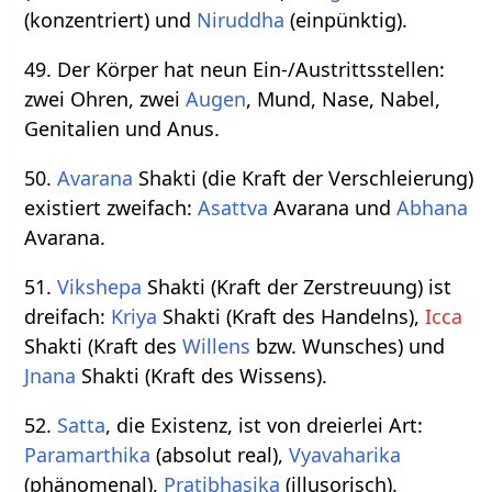
(konzentriert) und
Niruddha
(einpünktig).
49. Der Körper hat neun Ein-/Austrittsstellen:
zwei Ohren, zwei
Augen
, Mund, Nase, Nabel,
Genitalien und Anus.
50.
Avarana
Shakti (die Kraft der Verschleierung)
existiert zweifach:
Asattva
Avarana und
Abhana
Avarana.
51.
Vikshepa
Shakti (Kraft der Zerstreuung) ist
dreifach:
Kriya
Shakti (Kraft des Handelns),
Icca
Shakti (Kraft des
Willens
bzw. Wunsches) und
Jnana
Shakti (Kraft des Wissens).
52.
Satta
, die Existenz, ist von dreierlei Art:
Paramarthika
(absolut real),
Vyavaharika
(phänomenal),
Pratibhasika
(illusorisch).