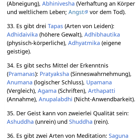
(Abneigung),
Abhinivesha
(Verhaftung an Körper
und weltlichem Leben;
Angst
vor dem Tod).
33. Es gibt drei
Tapas
(Arten von Leiden):
Adhidaivika
(höhere Gewalt),
Adhibhautika
(physisch-körperliche),
Adhyatmika
(eigene
geistige).
34. Es gibt sechs Mittel der Erkenntnis
(
Pramanas
):
Pratyaksha
(Sinneswahrnehmung),
Anumana
(logischer Schluss),
Upamana
(Vergleich),
Agama
(Schriften),
Arthapatti
(Annahme),
Anupalabdhi
(Nicht-Anwendbarkeit).
35. Der Geist kann von zweierlei Qualität sein:
Ashuddha
(unrein) und
Shuddha
(rein).
36. Es gibt zwei Arten von Meditation:
Saguna