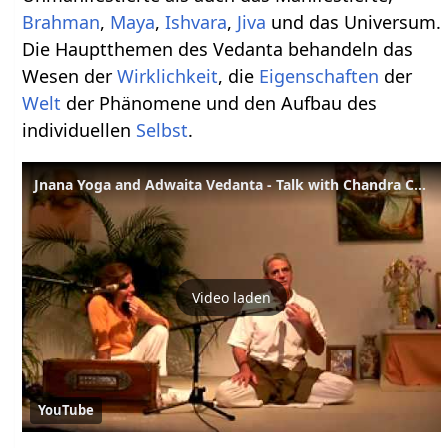
Brahman
,
Maya
,
Ishvara
,
Jiva
und das Universum.
Die Hauptthemen des Vedanta behandeln das
Wesen der
Wirklichkeit
, die
Eigenschaften
der
Welt
der Phänomene und den Aufbau des
individuellen
Selbst
.
Jnana Yoga and Adwaita Vedanta - Talk with Chandra Cohen - English mit Deutscher Übersetzung
Video laden
YouTube