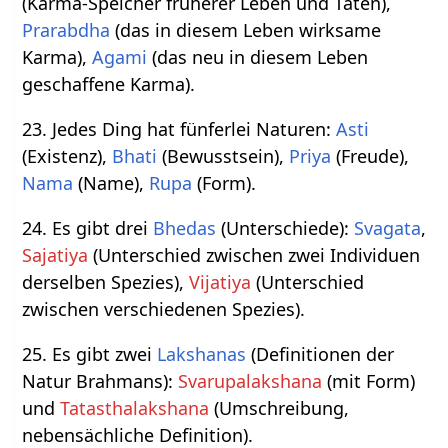
(Karma-Speicher früherer Leben und Taten),
Prarabdha
(das in diesem Leben wirksame
Karma),
Agami
(das neu in diesem Leben
geschaffene Karma).
23. Jedes Ding hat fünferlei Naturen:
Asti
(Existenz),
Bhati
(Bewusstsein),
Priya
(Freude),
Nama
(Name),
Rupa
(Form).
24. Es gibt drei
Bhedas
(Unterschiede):
Svagata
,
Sajatiya
(Unterschied zwischen zwei Individuen
derselben Spezies),
Vijatiya
(Unterschied
zwischen verschiedenen Spezies).
25. Es gibt zwei
Lakshanas
(Definitionen der
Natur Brahmans):
Svarupalakshana
(mit Form)
und
Tatasthalakshana
(Umschreibung,
nebensächliche Definition).