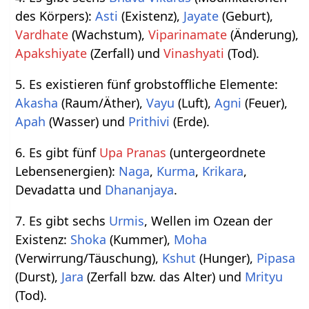
des Körpers):
Asti
(Existenz),
Jayate
(Geburt),
Vardhate
(Wachstum),
Viparinamate
(Änderung),
Apakshiyate
(Zerfall) und
Vinashyati
(Tod).
5. Es existieren fünf grobstoffliche Elemente:
Akasha
(Raum/Äther),
Vayu
(Luft),
Agni
(Feuer),
Apah
(Wasser) und
Prithivi
(Erde).
6. Es gibt fünf
Upa Pranas
(untergeordnete
Lebensenergien):
Naga
,
Kurma
,
Krikara
,
Devadatta und
Dhananjaya
.
7. Es gibt sechs
Urmis
, Wellen im Ozean der
Existenz:
Shoka
(Kummer),
Moha
(Verwirrung/Täuschung),
Kshut
(Hunger),
Pipasa
(Durst),
Jara
(Zerfall bzw. das Alter) und
Mrityu
(Tod).