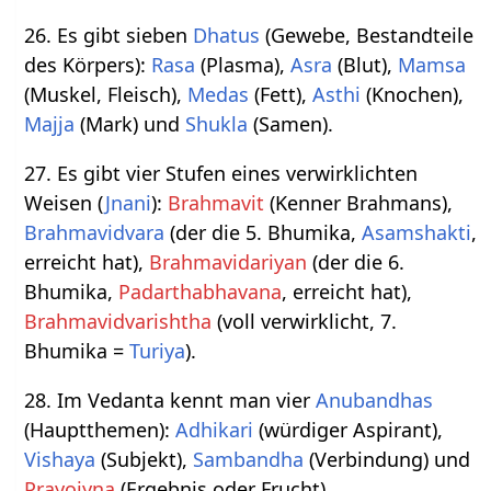
26. Es gibt sieben
Dhatus
(Gewebe, Bestandteile
des Körpers):
Rasa
(Plasma),
Asra
(Blut),
Mamsa
(Muskel, Fleisch),
Medas
(Fett),
Asthi
(Knochen),
Majja
(Mark) und
Shukla
(Samen).
27. Es gibt vier Stufen eines verwirklichten
Weisen (
Jnani
):
Brahmavit
(Kenner Brahmans),
Brahmavidvara
(der die 5. Bhumika,
Asamshakti
,
erreicht hat),
Brahmavidariyan
(der die 6.
Bhumika,
Padarthabhavana
, erreicht hat),
Brahmavidvarishtha
(voll verwirklicht, 7.
Bhumika =
Turiya
).
28. Im Vedanta kennt man vier
Anubandhas
(Hauptthemen):
Adhikari
(würdiger Aspirant),
Vishaya
(Subjekt),
Sambandha
(Verbindung) und
Prayojyna
(Ergebnis oder Frucht).