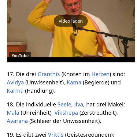
Video laden
YouTube
17. Die drei
Granthis
(Knoten im
Herzen
) sind:
Avidya
(Unwissenheit),
Kama
(Begierde) und
Karma
(Handlung).
18. Die individuelle
Seele
,
Jiva
, hat drei Makel:
Mala
(Unreinheit),
Vikshepa
(Zerstreutheit),
Avarana
(Schleier der Unwissenheit).
19. Es gibt zwei
Vrittis
(Geistesregungen):