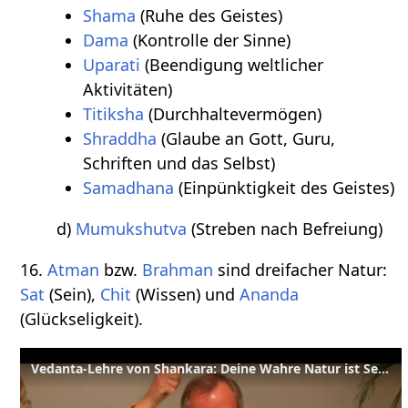
Shama
(Ruhe des Geistes)
Dama
(Kontrolle der Sinne)
Uparati
(Beendigung weltlicher
Aktivitäten)
Titiksha
(Durchhaltevermögen)
Shraddha
(Glaube an Gott, Guru,
Schriften und das Selbst)
Samadhana
(Einpünktigkeit des Geistes)
d)
Mumukshutva
(Streben nach Befreiung)
16.
Atman
bzw.
Brahman
sind dreifacher Natur:
Sat
(Sein),
Chit
(Wissen) und
Ananda
(Glückseligkeit).
Vedanta-Lehre von Shankara: Deine Wahre Natur ist Sein Wissen und Glückseligkeit