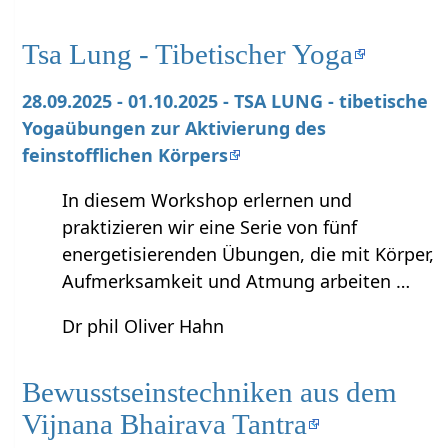
Tsa Lung - Tibetischer Yoga
28.09.2025 - 01.10.2025 - TSA LUNG - tibetische
Yogaübungen zur Aktivierung des
feinstofflichen Körpers
In diesem Workshop erlernen und
praktizieren wir eine Serie von fünf
energetisierenden Übungen, die mit Körper,
Aufmerksamkeit und Atmung arbeiten …
Dr phil Oliver Hahn
Bewusstseinstechniken aus dem
Vijnana Bhairava Tantra