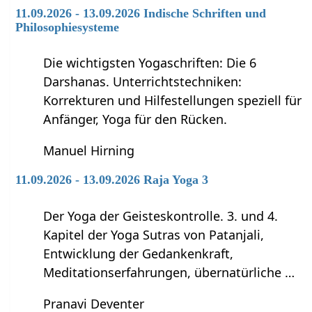
11.09.2026 - 13.09.2026 Indische Schriften und
Philosophiesysteme
Die wichtigsten Yogaschriften: Die 6
Darshanas. Unterrichtstechniken:
Korrekturen und Hilfestellungen speziell für
Anfänger, Yoga für den Rücken.
Manuel Hirning
11.09.2026 - 13.09.2026 Raja Yoga 3
Der Yoga der Geisteskontrolle. 3. und 4.
Kapitel der Yoga Sutras von Patanjali,
Entwicklung der Gedankenkraft,
Meditationserfahrungen, übernatürliche …
Pranavi Deventer