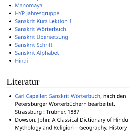
Manomaya
HYP Jahresgruppe
Sanskrit Kurs Lektion 1
Sanskrit Wörterbuch
Sanskrit Übersetzung
Sanskrit Schrift
Sanskrit Alphabet
Hindi
Literatur
Carl Capeller
:
Sanskrit Wörterbuch
, nach den
Petersburger Wörterbüchern bearbeitet,
Strassburg : Trübner, 1887
Dowson, John: A Classical Dictionary of Hindu
Mythology and Religion – Geography, History