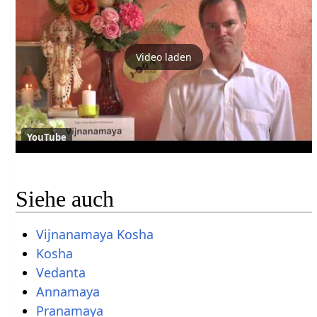
Video laden
YouTube
Siehe auch
Vijnanamaya Kosha
Kosha
Vedanta
Annamaya
Pranamaya