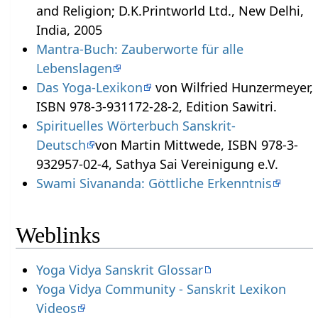
and Religion; D.K.Printworld Ltd., New Delhi,
India, 2005
Mantra-Buch: Zauberworte für alle
Lebenslagen
Das Yoga-Lexikon
von Wilfried Hunzermeyer,
ISBN 978-3-931172-28-2, Edition Sawitri.
Spirituelles Wörterbuch Sanskrit-
Deutsch
von Martin Mittwede, ISBN 978-3-
932957-02-4, Sathya Sai Vereinigung e.V.
Swami Sivananda: Göttliche Erkenntnis
Weblinks
Yoga Vidya Sanskrit Glossar
Yoga Vidya Community - Sanskrit Lexikon
Videos