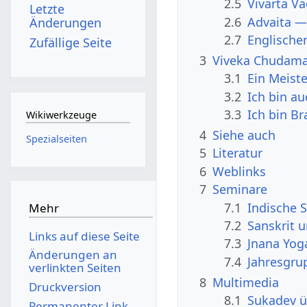
2.5
Vivarta V
Letzte
2.6
Advaita —
Änderungen
2.7
Englische
Zufällige Seite
3
Viveka Chudaman
3.1
Ein Meist
3.2
Ich bin a
3.3
Ich bin B
Wikiwerkzeuge
4
Siehe auch
Spezialseiten
5
Literatur
6
Weblinks
7
Seminare
7.1
Indische S
Mehr
7.2
Sanskrit 
Links auf diese Seite
7.3
Jnana Yog
Änderungen an
7.4
Jahresgru
verlinkten Seiten
8
Multimedia
Druckversion
8.1
Sukadev ü
Permanenter Link