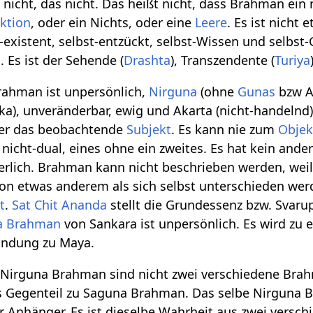
 nicht, das nicht. Das heißt nicht, dass Brahman ein
ktion
, oder ein Nichts, oder eine
Leere
. Es ist nicht 
-existent, selbst-entzückt, selbst-Wissen und selbst-G
 Es ist der Sehende (
Drashta
), Transzendente (
Turiya
rahman ist unpersönlich,
Nirguna
(ohne
Gunas
bzw A
ika), unveränderbar, ewig und Akarta (nicht-handelnd
mer das beobachtende
Subjekt
. Es kann nie zum
Objek
 nicht-dual, eines ohne ein zweites. Es hat kein ande
nerlich. Brahman kann nicht beschrieben werden, wei
on etwas anderem als sich selbst unterschieden we
t
.
Sat Chit Ananda
stellt die Grundessenz bzw. Svaru
a Brahman
von Sankara ist unpersönlich. Es wird zu
bindung zu Maya.
irguna Brahman sind nicht zwei verschiedene Brahm
as Gegenteil zu Saguna Brahman. Das selbe Nirguna 
 Anhänger. Es ist dieselbe Wahrheit aus zwei versc