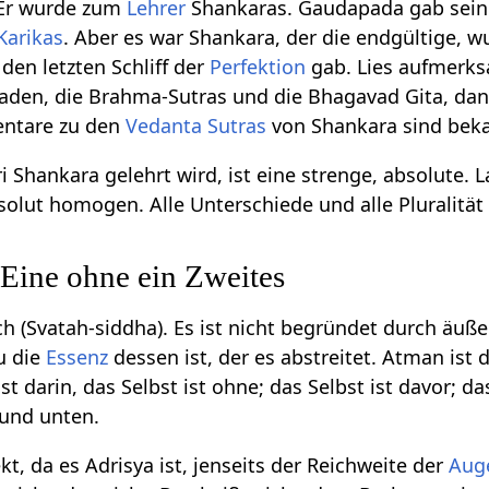
 Er wurde zum
Lehrer
Shankaras. Gaudapada gab seine
Karikas
. Aber es war Shankara, der die endgültige, 
den letzten Schliff der
Perfektion
gab. Lies aufmerk
aden, die Brahma-Sutras und die Bhagavad Gita, dann
entare zu den
Vedanta Sutras
von Shankara sind beka
ri Shankara gelehrt wird, ist eine strenge, absolute. L
olut homogen. Alle Unterschiede und alle Pluralität is
ine ohne ein Zweites
ch (Svatah-siddha). Es ist nicht begründet durch äuß
u die
Essenz
dessen ist, der es abstreitet. Atman ist 
st darin, das Selbst ist ohne; das Selbst ist davor; da
n und unten.
t, da es Adrisya ist, jenseits der Reichweite der
Aug