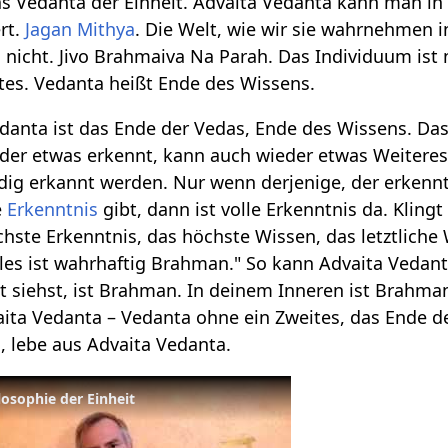
as Vedanta der Einheit. Advaita Vedanta kann man in
ert.
Jagan Mithya
. Die Welt, wie wir sie wahrnehmen 
so nicht. Jivo Brahmaiva Na Parah. Das Individuum is
ites. Vedanta heißt Ende des Wissens.
danta ist das Ende der Vedas, Ende des Wissens. Da
 der etwas erkennt, kann auch wieder etwas Weiteres
dig erkannt werden. Nur wenn derjenige, der erkennt
e
Erkenntnis
gibt, dann ist volle Erkenntnis da. Klingt
chste Erkenntnis, das höchste Wissen, das letztliche
es ist wahrhaftig Brahman." So kann Advaita Vedant
 siehst, ist Brahman. In deinem Inneren ist Brahman
ita Vedanta – Vedanta ohne ein Zweites, das Ende de
, lebe aus Advaita Vedanta.
losophie der Einheit