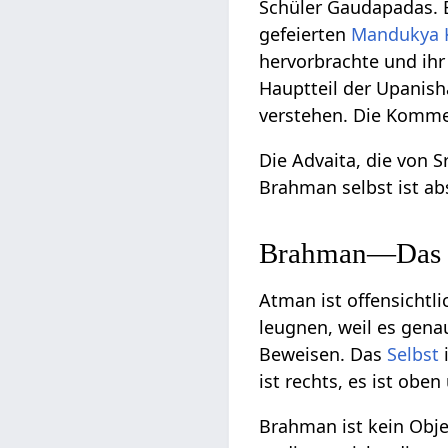
Schüler Gaudapadas.
gefeierten
Mandukya 
hervorbrachte und ihr 
Hauptteil der Upanish
verstehen. Die Komm
Die Advaita, die von S
Brahman selbst ist abs
Brahman—Das E
Atman ist offensichtli
leugnen, weil es gena
Beweisen. Das
Selbst
i
ist rechts, es ist obe
Brahman ist kein Objek