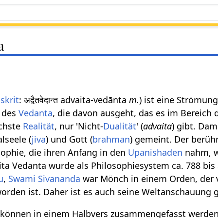
a
skrit
: अद्वैतवेदान्त advaita-vedānta
m.
) ist eine Strömung
des
Vedanta
, die davon ausgeht, das es im Bereich 
öchste
Realität
, nur 'Nicht-
Dualität
' (
advaita
) gibt. Dami
lseele (
jiva
) und Gott (
brahman
) gemeint. Der berü
sophie, die ihren Anfang in den
Upanishaden
nahm, 
ita Vedanta wurde als Philosophiesystem ca. 788 bis
u
,
Swami Sivananda
war Mönch in einem Orden, der 
orden ist. Daher ist es auch seine Weltanschauung 
 können in einem Halbvers zusammengefasst werden