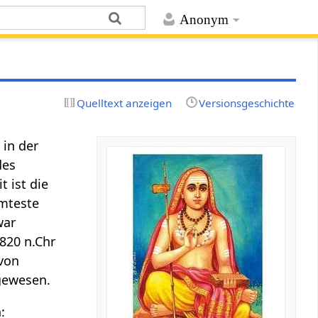
Anonym
Quelltext anzeigen
Versionsgeschichte
 in der
des
t ist die
hmteste
war
 820 n.Chr
von
gewesen.
: