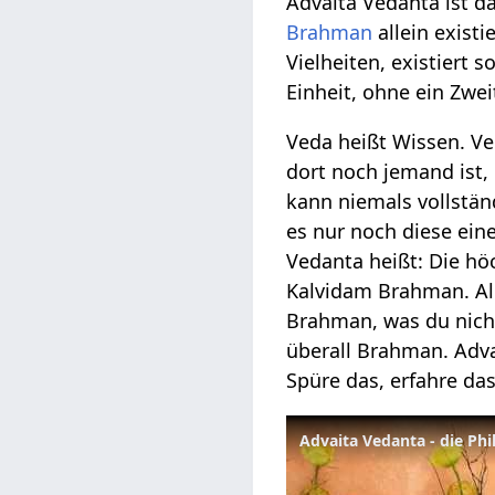
Advaita Vedanta ist d
Brahman
allein existi
Vielheiten, existiert 
Einheit, ohne ein Zwe
Veda heißt Wissen. Ve
dort noch jemand ist,
kann niemals vollstän
es nur noch diese ein
Vedanta heißt: Die hö
Kalvidam Brahman. All
Brahman, was du nicht
überall Brahman. Adva
Spüre das, erfahre das
Advaita Vedanta - die Phi