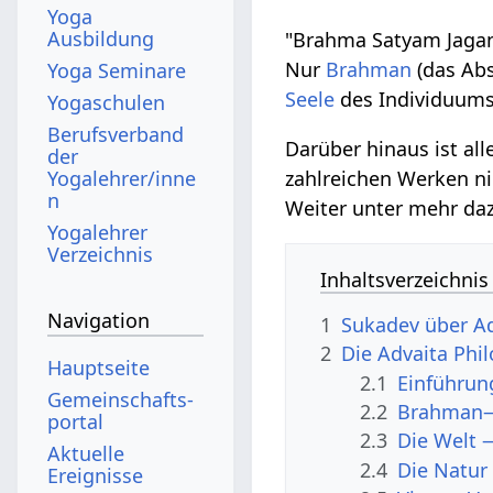
Yoga
Ausbildung
"Brahma Satyam Jagan
Nur
Brahman
(das Abs
Yoga Seminare
Seele
des Individuums
Yogaschulen
Berufsverband
Darüber hinaus ist al
der
Yogalehrer/inne
zahlreichen Werken ni
n
Weiter unter mehr da
Yogalehrer
Verzeichnis
Inhaltsverzeichnis
Navigation
1
Sukadev über A
2
Die Advaita Phi
Hauptseite
2.1
Einführun
Gemeinschafts­
2.2
Brahman—
portal
2.3
Die Welt —
Aktuelle
2.4
Die Natur
Ereignisse