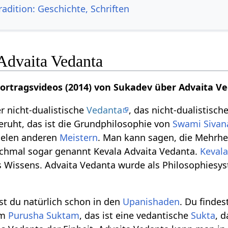
adition: Geschichte, Schriften
Advaita Vedanta
Vortragsvideos (2014) von Sukadev über Advaita V
r nicht-dualistische
Vedanta
, das nicht-dualistisch
ruht, das ist die Grundphilosophie von
Swami Sivan
ielen anderen
Meistern
. Man kann sagen, die Mehrhe
chmal sogar genannt Kevala Advaita Vedanta.
Keval
s Wissens. Advaita Vedanta wurde als Philosophies
st du natürlich schon in den
Upanishaden
. Du findes
im
Purusha Suktam
, das ist eine vedantische
Sukta
, 