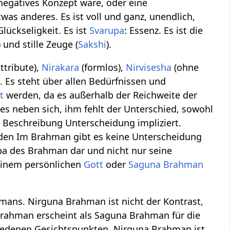
 negatives Konzept wäre, oder eine
etwas anderes. Es ist voll und ganz, unendlich,
lückseligkeit. Es ist
Svarupa
: Essenz. Es ist die
) und stille Zeuge (
Sakshi
).
ttribute),
Nirakara
(formlos),
Nirvisesha
(ohne
). Es steht über allen Bedürfnissen und
t
werden, da es außerhalb der Reichweite der
res neben sich, ihm fehlt der Unterschied, sowohl
l Beschreibung Unterscheidung impliziert.
rden Im Brahman gibt es keine Unterscheidung
pa des Brahman dar und nicht nur seine
 einem persönlichen
Gott
oder
Saguna Brahman
ans. Nirguna Brahman ist nicht der Kontrast,
Brahman erscheint als Saguna Brahman für die
hiedenen Gesichtspunkten. Nirguna Brahman ist