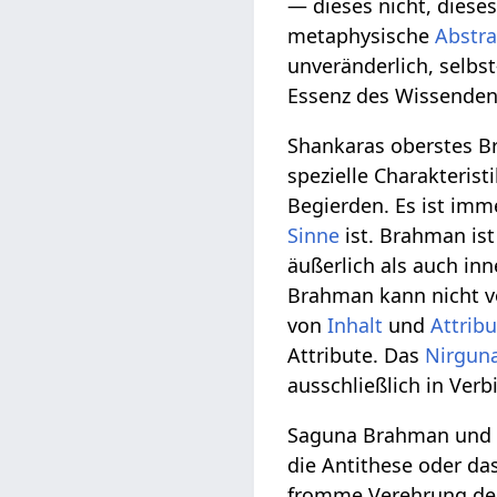
— dieses nicht, dieses
metaphysische
Abstra
unveränderlich, selbst
Essenz des Wissenden.
Shankaras oberstes B
spezielle Charakterist
Begierden. Es ist im
Sinne
ist. Brahman ist
äußerlich als auch in
Brahman kann nicht v
von
Inhalt
und
Attribu
Attribute. Das
Nirgun
ausschließlich in Ver
Saguna Brahman und N
die Antithese oder d
fromme Verehrung der