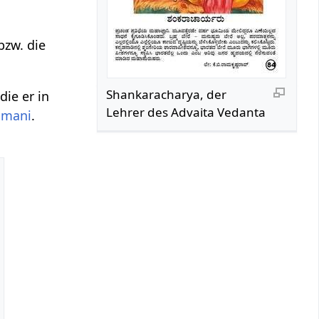
bzw. die
Shankaracharya, der
 die er in
Lehrer des Advaita Vedanta
amani
.