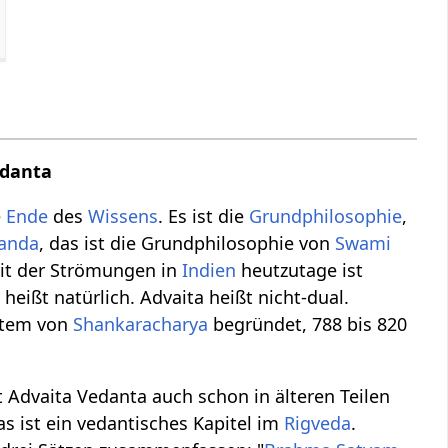
edanta
e
Ende
des
Wissens
. Es ist die
Grundphilosophie
,
anda
, das ist die Grundphilosophie von
Swami
it der Strömungen in
Indien
heutzutage ist
a
heißt natürlich. Advaita heißt nicht-dual.
ystem von
Shankaracharya
begründet, 788 bis 820
t Advaita Vedanta auch schon in älteren Teilen
das ist ein vedantisches Kapitel im
Rigveda
.