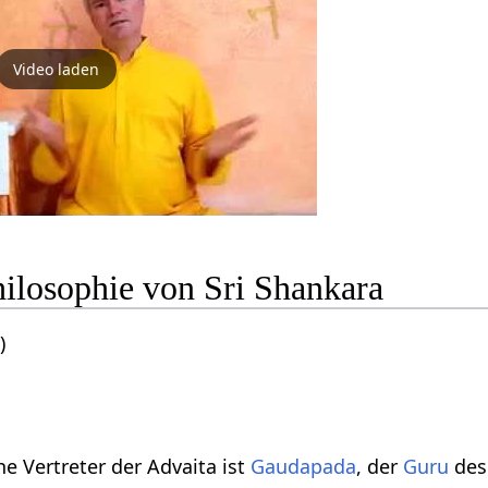
Video laden
hilosophie von Sri Shankara
a
)
e Vertreter der Advaita ist
Gaudapada
, der
Guru
des