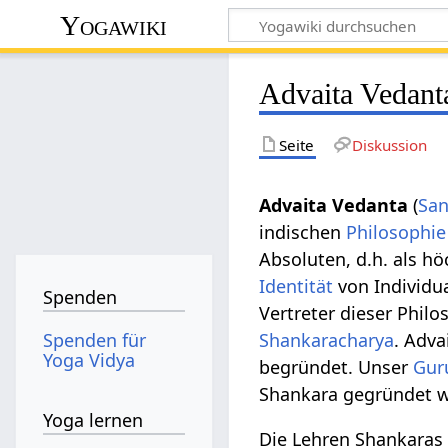
Yogawiki
Advaita Vedant
Seite
Diskussion
Advaita Vedanta
(
San
indischen
Philosophie
Absoluten, d.h. als h
Identität
von Individua
Spenden
Vertreter dieser Philo
Spenden für
Shankaracharya
. Adva
Yoga Vidya
begründet. Unser
Gur
Shankara gegründet w
Yoga lernen
Die Lehren Shankaras