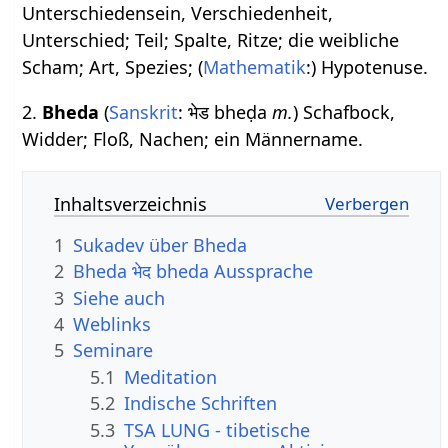
Unterschiedensein, Verschiedenheit,
Unterschied; Teil; Spalte, Ritze; die weibliche
Scham; Art, Spezies; (
Mathematik
:) Hypotenuse.
2.
Bheda
(
Sanskrit
: भेड bheḍa
m.
) Schafbock,
Widder; Floß, Nachen; ein Männername.
Inhaltsverzeichnis
1
Sukadev über Bheda
2
Bheda भेद bheda Aussprache
3
Siehe auch
4
Weblinks
5
Seminare
5.1
Meditation
5.2
Indische Schriften
5.3
TSA LUNG - tibetische