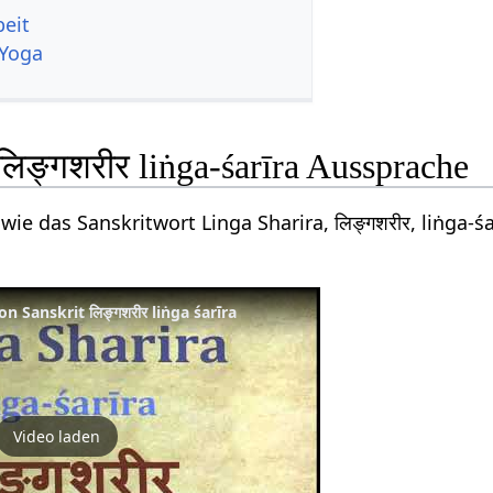
beit
 Yoga
लिङ्गशरीर liṅga-śarīra Aussprache
wie das Sanskritwort Linga Sharira, लिङ्गशरीर, liṅga-
n Sanskrit लिङ्गशरीर liṅga śarīra
Video laden