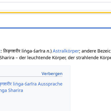
t
: लिङ्गशरीर liṅga-śarīra
n.
)
Astralkörper
; andere Beze
Sharira – der leuchtende Körper, der strahlende Körpe
ङ्गशरीर liṅga-śarīra Aussprache
nga Sharira