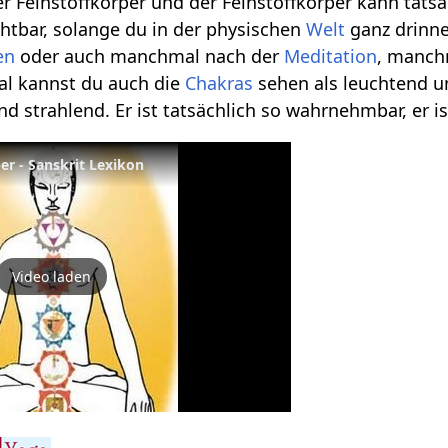
der Feinstoffkörper und der Feinstoffkörper kann t
chtbar, solange du in der physischen
Welt
ganz drinne
en
oder auch manchmal nach der
Meditation
, manch
al kannst du auch die
Chakras
sehen als leuchtend u
d strahlend. Er ist tatsächlich so wahrnehmbar, er ist
per - Sanskrit Lexikon
Video laden