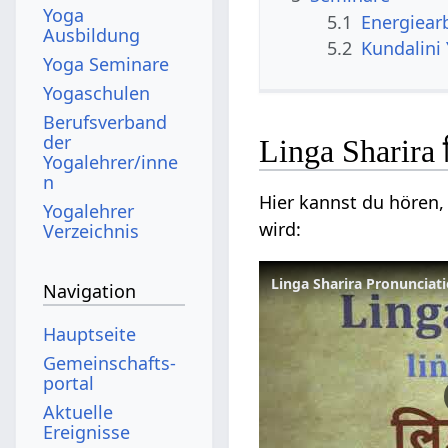
Yoga
5.1
Energiear
Ausbildung
5.2
Kundalini
Yoga Seminare
Yogaschulen
Berufsverband
der
Linga Sharira 
Yogalehrer/inne
n
Hier kannst du hören, 
Yogalehrer
wird:
Verzeichnis
Linga Sharira Pronunciatio
Navigation
Hauptseite
Gemeinschafts­
portal
Aktuelle
Ereignisse