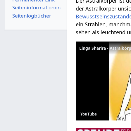
Der Astralkörper ist 
Seiten­­informationen
der Astralkörper unsi
Seitenlogbücher
Bewusstseinszuständ
ein Strahlen, manchm
sehen als leuchtend un
Linga Sharira - Astralkör
YouTube