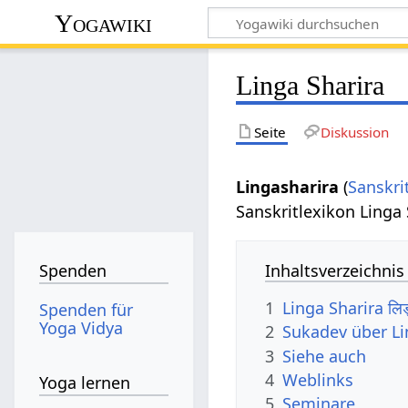
Yogawiki
Linga Sharira
Seite
Diskussion
Lingasharira
(
Sanskri
Sanskritlexikon Linga 
Inhaltsverzeichnis
Spenden
1
Linga Sharira लि
Spenden für
Yoga Vidya
2
Sukadev über Li
3
Siehe auch
4
Weblinks
Yoga lernen
5
Seminare