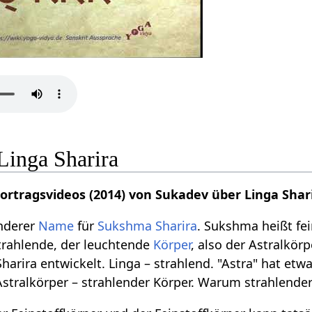
Linga Sharira
Vortragsvideos (2014) von Sukadev über Linga Shar
anderer
Name
für
Sukshma Sharira
. Sukshma heißt fei
strahlende, der leuchtende
Körper
, also der Astralkör
harira entwickelt. Linga – strahlend. "Astra" hat etw
 Astralkörper – strahlender Körper. Warum strahlende