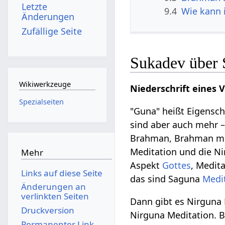
Letzte
9.4
Wie kann 
Änderungen
Zufällige Seite
Sukadev über
Wikiwerkzeuge
Niederschrift eines 
Spezialseiten
"Guna" heißt Eigensch
sind aber auch mehr –
Brahman, Brahman mit
Meditation und die Ni
Mehr
Aspekt
Gottes
, Medit
Links auf diese Seite
das sind Saguna
Medi
Änderungen an
verlinkten Seiten
Dann gibt es Nirguna 
Druckversion
Nirguna Meditation. B
Permanenter Link