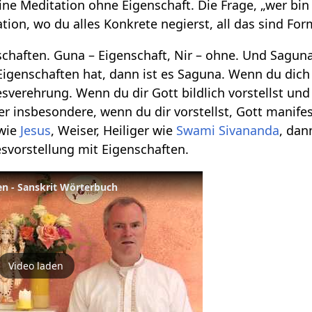
ne Meditation ohne Eigenschaft. Die Frage, „wer bin 
ation, wo du alles Konkrete negierst, all das sind F
chaften. Guna – Eigenschaft, Nir – ohne. Und Saguna
Eigenschaften hat, dann ist es Saguna. Wenn du dich
sverehrung. Wenn du dir Gott bildlich vorstellst und
der insbesondere, wenn du dir vorstellst, Gott manif
 wie
Jesus
, Weiser, Heiliger wie
Swami
Sivananda
, dan
svorstellung mit Eigenschaften.
en - Sanskrit Wörterbuch
Video laden