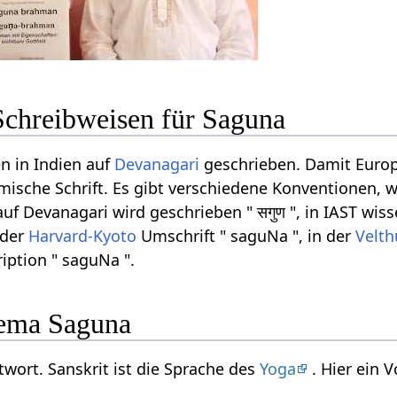
Schreibweisen für Saguna
n in Indien auf
Devanagari
geschrieben. Damit Europ
ömische Schrift. Es gibt verschiedene Konventionen, w
f Devanagari wird geschrieben " सगुण ", in IAST wisse
 der
Harvard-Kyoto
Umschrift " saguNa ", in der
Velth
iption " saguNa ".
ema Saguna
twort. Sanskrit ist die Sprache des
Yoga
. Hier ein 