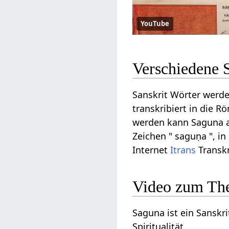
YouTube
Verschiedene 
Sanskrit Wörter werde
transkribiert in die R
werden kann Saguna au
Zeichen " saguṇa ", in
Internet
Itrans
Transkr
Video zum Th
Saguna ist ein Sanskri
Spiritualität