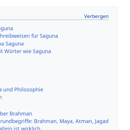
aguna
hreibweisen für Saguna
ma Saguna
it Wörter wie Saguna
a und Philosophie
n
über Brahman
rundbegriffe: Brahman, Maya, Atman, Jagad
lein ist wirklich