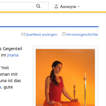
Anonym
Quelltext anzeigen
Versionsgeschichte
s Gegenteil
r im
Jnana
 "mit
ahman mit
una ist das
a
, gute