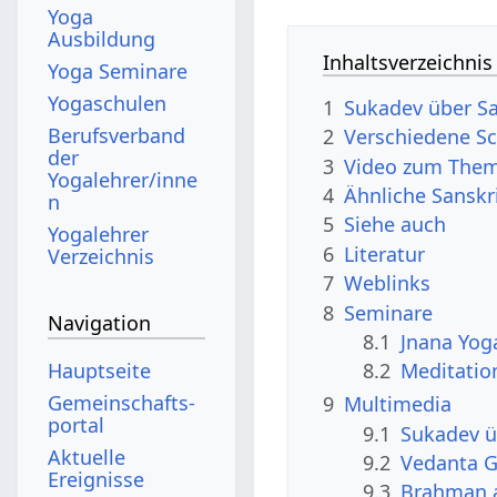
Yoga
Ausbildung
Inhaltsverzeichnis
Yoga Seminare
Yogaschulen
1
Sukadev über S
Berufsverband
2
Verschiedene Sc
der
3
Video zum The
Yogalehrer/inne
4
Ähnliche Sanskr
n
5
Siehe auch
Yogalehrer
6
Literatur
Verzeichnis
7
Weblinks
8
Seminare
Navigation
8.1
Jnana Yog
Hauptseite
8.2
Meditatio
Gemeinschafts­
9
Multimedia
portal
9.1
Sukadev 
Aktuelle
9.2
Vedanta G
Ereignisse
9.3
Brahman al