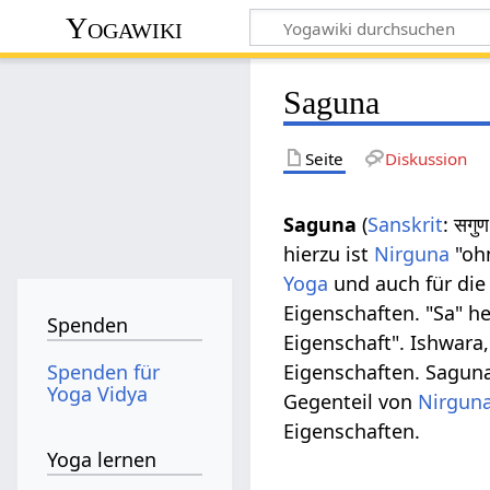
Yogawiki
Saguna
Seite
Diskussion
Saguna
(
Sanskrit
: सग
hierzu ist
Nirguna
"ohn
Yoga
und auch für di
Eigenschaften. "Sa" he
Spenden
Eigenschaft". Ishwara
Spenden für
Eigenschaften. Saguna
Yoga Vidya
Gegenteil von
Nirgun
Eigenschaften.
Yoga lernen