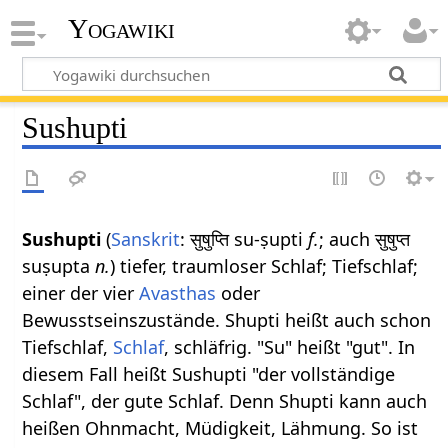
Yogawiki
Sushupti
Sushupti
(
Sanskrit
: सुषुप्ति su-ṣupti
f.
; auch सुषुप्त
suṣupta
n.
) tiefer, traumloser Schlaf; Tiefschlaf;
einer der vier
Avasthas
oder
Bewusstseinszustände. Shupti heißt auch schon
Tiefschlaf,
Schlaf
, schläfrig. "Su" heißt "gut". In
diesem Fall heißt Sushupti "der vollständige
Schlaf", der gute Schlaf. Denn Shupti kann auch
heißen Ohnmacht, Müdigkeit, Lähmung. So ist