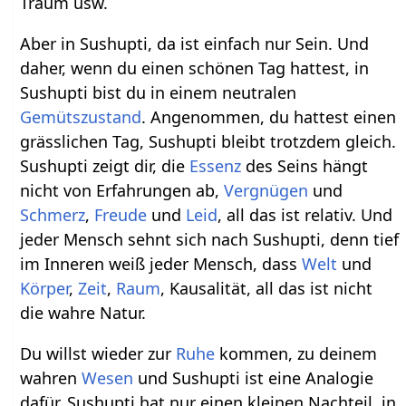
Traum usw.
Aber in Sushupti, da ist einfach nur Sein. Und
daher, wenn du einen schönen Tag hattest, in
Sushupti bist du in einem neutralen
Gemütszustand
. Angenommen, du hattest einen
grässlichen Tag, Sushupti bleibt trotzdem gleich.
Sushupti zeigt dir, die
Essenz
des Seins hängt
nicht von Erfahrungen ab,
Vergnügen
und
Schmerz
,
Freude
und
Leid
, all das ist relativ. Und
jeder Mensch sehnt sich nach Sushupti, denn tief
im Inneren weiß jeder Mensch, dass
Welt
und
Körper
,
Zeit
,
Raum
, Kausalität, all das ist nicht
die wahre Natur.
Du willst wieder zur
Ruhe
kommen, zu deinem
wahren
Wesen
und Sushupti ist eine Analogie
dafür. Sushupti hat nur einen kleinen Nachteil, in