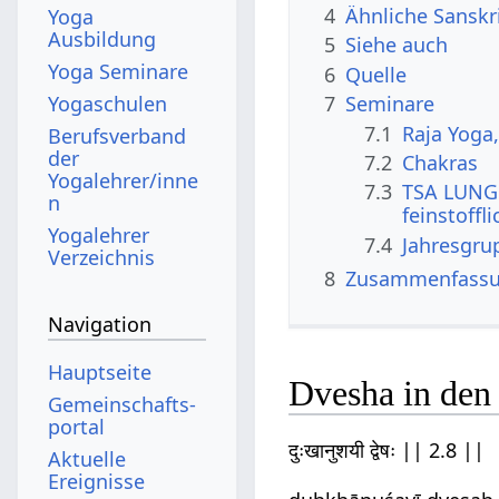
4
Ähnliche Sanskr
Yoga
Ausbildung
5
Siehe auch
Yoga Seminare
6
Quelle
Yogaschulen
7
Seminare
7.1
Raja Yoga
Berufsverband
der
7.2
Chakras
Yogalehrer/inne
7.3
TSA LUNG 
n
feinstoffl
Yogalehrer
7.4
Jahresgru
Verzeichnis
8
Zusammenfassun
Navigation
Hauptseite
Dvesha in den 
Gemeinschafts­
portal
दुःखानुशयी द्वेषः || 2.8 ||
Aktuelle
Ereignisse