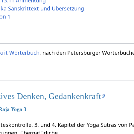
s 13.11 Anmerkung
ika Sanskrittext und Übersetzung
ion 1
krit Wörterbuch
, nach den Petersburger Wörterbücher
tives Denken, Gedankenkraft
 Raja Yoga 3
teskontrolle. 3. und 4. Kapitel der Yoga Sutras von P
rungen, übernatürliche …