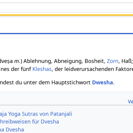
षः dveṣa
m.
) Ablehnung, Abneigung, Bosheit,
Zorn
, Haß
ines der fünf
Kleshas
, der leidverursachenden Fakto
indest du unter dem Hauptstichwort
Dwesha
.
aja Yoga Sutras von Patanjali
hreibweisen für Dvesha
ma Dvesha