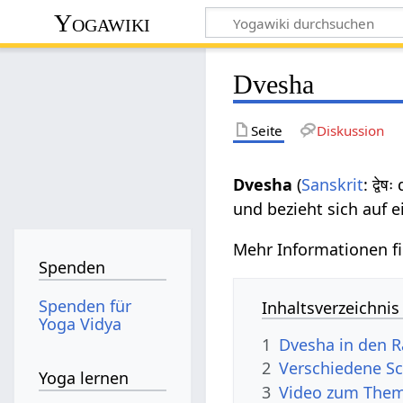
Yogawiki
Dvesha
Seite
Diskussion
Dvesha
(
Sanskrit
: द्वे
und bezieht sich auf e
Mehr Informationen f
Spenden
Spenden für
Inhaltsverzeichnis
Yoga Vidya
1
Dvesha in den R
2
Verschiedene Sc
Yoga lernen
3
Video zum The