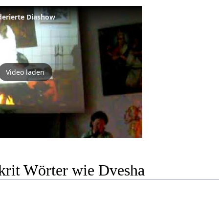
derierte Diashow
Video laden
krit Wörter wie Dvesha