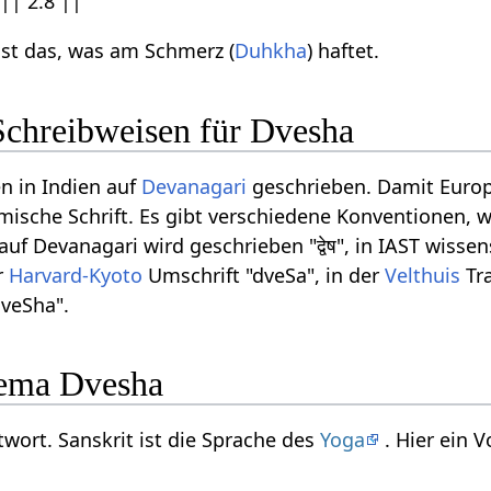
|| 2.8 ||
ist das, was am Schmerz (
Duhkha
) haftet.
Schreibweisen für Dvesha
n in Indien auf
Devanagari
geschrieben. Damit Europ
ömische Schrift. Es gibt verschiedene Konventionen, w
f Devanagari wird geschrieben "द्वेष", in IAST wissen
r
Harvard-Kyoto
Umschrift "dveSa", in der
Velthuis
Tra
dveSha".
ema Dvesha
twort. Sanskrit ist die Sprache des
Yoga
. Hier ein 