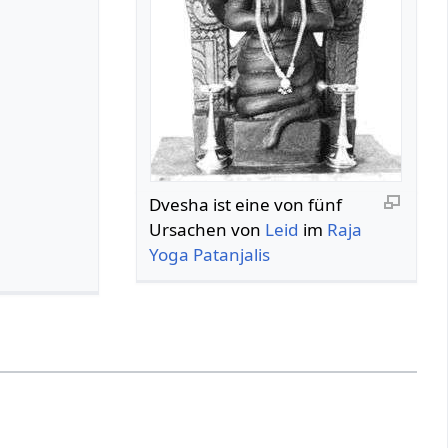
Dvesha ist eine von fünf
Ursachen von
Leid
im
Raja
Yoga
Patanjalis