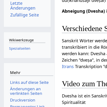
duḥkhānuśayī dveṣaḥ 
Letzte
Änderungen
Abneigung (Dvesha)
Zufällige Seite
Verschiedene 
Sanskrit Wörter werde
Wikiwerkzeuge
transkribiert in die R
Spezialseiten
werden kann: Dvesha au
Zeichen "dveṣa", in de
Itrans
Transkription "
Mehr
Video zum Th
Links auf diese Seite
Änderungen an
verlinkten Seiten
Dvesha ist ein Sanskri
Druckversion
Spiritualität
Permanenter Link