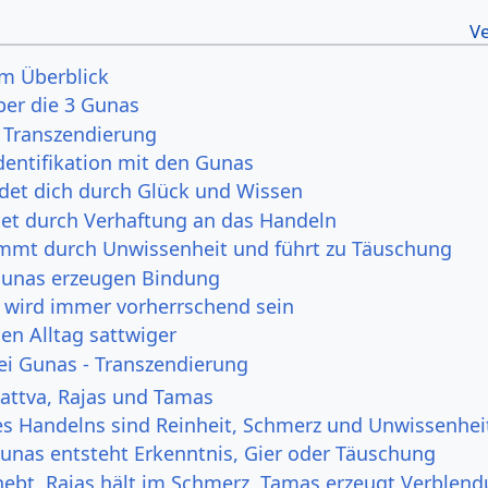
im Überblick
ber die 3 Gunas
- Transzendierung
dentifikation mit den Gunas
ndet dich durch Glück und Wissen
det durch Verhaftung an das Handeln
mt durch Unwissenheit und führt zu Täuschung
 Gunas erzeugen Bindung
 wird immer vorherrschend sein
en Alltag sattwiger
rei Gunas - Transzendierung
Sattva, Rajas und Tamas
es Handelns sind Reinheit, Schmerz und Unwissenhei
unas entsteht Erkenntnis, Gier oder Täuschung
hebt, Rajas hält im Schmerz, Tamas erzeugt Verblen