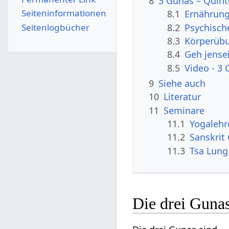
8
3 Gunas – Quin
Seiten­­informationen
8.1
Ernährun
Seitenlogbücher
8.2
Psychisch
8.3
Körperüb
8.4
Geh jense
8.5
Video - 3
9
Siehe auch
10
Literatur
11
Seminare
11.1
Yogalehr
11.2
Sanskrit
11.3
Tsa Lung
Die drei Guna