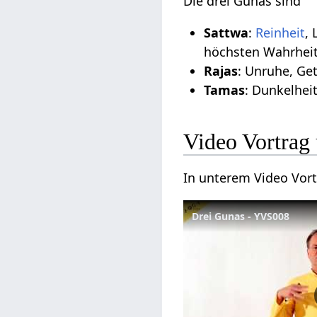
Die drei Gunas sind
Sattwa
:
Reinheit
, 
höchsten Wahrheit
Rajas
: Unruhe, Get
Tamas
: Dunkelhei
Video Vortrag 
In unterem Video Vort
Drei Gunas - YVS008