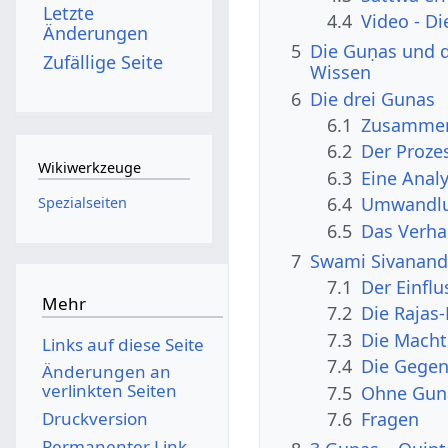
Letzte
4.4
Video - Di
Änderungen
5
Die Guṇas und d
Zufällige Seite
Wissen
6
Die drei Gunas
6.1
Zusammen
6.2
Der Proze
Wikiwerkzeuge
6.3
Eine Analy
6.4
Umwandlun
Spezialseiten
6.5
Das Verha
7
Swami Sivananda
7.1
Der Einfl
Mehr
7.2
Die Rajas-
7.3
Die Macht
Links auf diese Seite
7.4
Die Gegen
Änderungen an
verlinkten Seiten
7.5
Ohne Guna
7.6
Fragen
Druckversion
Permanenter Link