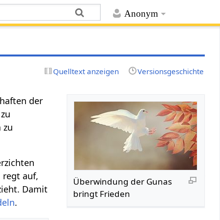
Anonym
Quelltext anzeigen
Versionsgeschichte
haften der
 zu
a zu
erzichten
 regt auf,
Überwindung der Gunas
ieht. Damit
bringt Frieden
eln
.