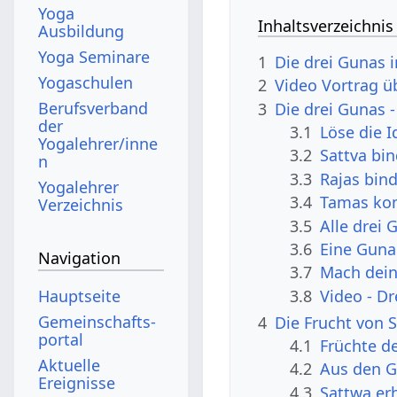
Yoga
Inhaltsverzeichnis
Ausbildung
Yoga Seminare
1
Die drei Gunas 
Yogaschulen
2
Video Vortrag ü
Berufsverband
3
Die drei Gunas 
der
3.1
Löse die I
Yogalehrer/inne
3.2
Sattva bi
n
3.3
Rajas bin
Yogalehrer
3.4
Tamas kom
Verzeichnis
3.5
Alle drei
3.6
Eine Guna
Navigation
3.7
Mach dein
3.8
Video - D
Hauptseite
Gemeinschafts­
4
Die Frucht von 
portal
4.1
Früchte d
Aktuelle
4.2
Aus den G
Ereignisse
4.3
Sattwa er