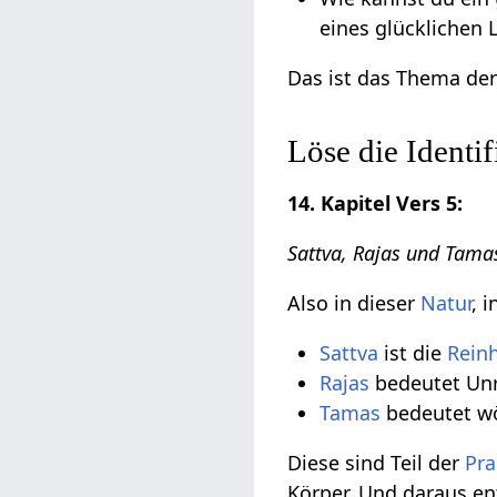
eines glücklichen
Das ist das Thema de
Löse die Identi
14. Kapitel Vers 5:
Sattva, Rajas und Tama
Also in dieser
Natur
, 
Sattva
ist die
Reinh
Rajas
bedeutet Un
Tamas
bedeutet wö
Diese sind Teil der
Pra
Körper. Und daraus e