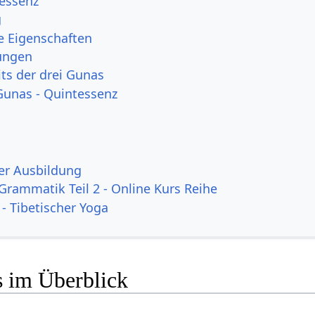
tessenz
g
e Eigenschaften
ungen
its der drei Gunas
 Gunas - Quintessenz
er Ausbildung
 Grammatik Teil 2 - Online Kurs Reihe
 - Tibetischer Yoga
s im Überblick