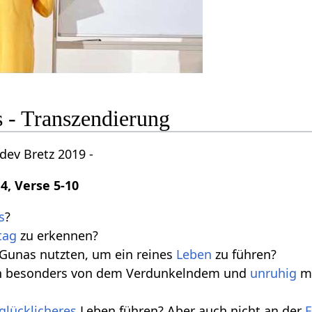
s - Transzendierung
dev Bretz 2019 -
4, Verse 5-10
s
?
tag
zu erkennen?
 Gunas nutzten, um ein reines
Leben
zu führen?
ch besonders von dem Verdunkelndem und
unruhig
m
glücklicheres
Leben führen? Aber auch nicht an der
E