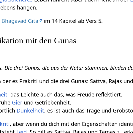
 Lebens hängen.
r
Bhagavad Gita
im 14 Kapitel ab Vers 5.
fikation mit den Gunas
s. Die drei Gunas, die aus der Natur stammen, binden da
in der es Prakriti und die drei Gunas: Sattva, Rajas un
eit
, das Leichte auch das, was Freude reflektiert.
ruhe
Gier
und Getriebenheit.
rtlich
Dunkelheit
, es ist auch das Träge und Grobsto
kriti
, aber wenn du dich mit den Eigenschaften identi
ntsteht
Leid
. So gilt es Sattva, Rajas und Tamas zu e