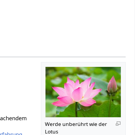
achendem
Werde unberührt wie der
Lotus
rfahrung